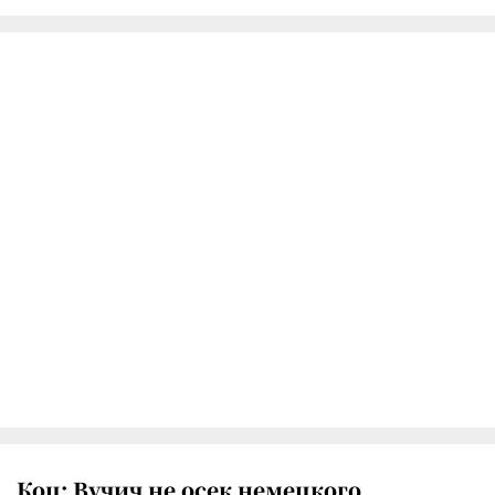
Коц: Вучич не осек немецкого