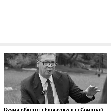
Вучич обвинил Евросоюз в гибридной