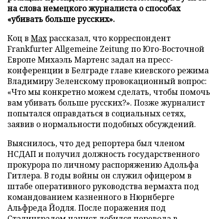
на слова немецкого журналиста о способах
«убивать больше русских».
Коц в
Мах
рассказал, что корреспондент
Frankfurter Allgemeine Zeitung по Юго-Восточной
Европе Михаэль Мартенс задал на пресс-
конференции в Белграде главе киевского режима
Владимиру Зеленскому провокационный вопрос:
«Что мы конкретно можем сделать, чтобы помочь
вам убивать больше русских?». Позже журналист
попытался оправдаться в социальных сетях,
заявив о нормальности подобных обсуждений.
Выяснилось, что дед репортера был членом
НСДАП и получил должность государственного
прокурора по личному распоряжению Адольфа
Гитлера. В годы войны он служил офицером в
штабе оперативного руководства вермахта под
командованием казненного в Нюрнберге
Альфреда Йодля. После поражения под
Сталинградом нацист добился перевода в