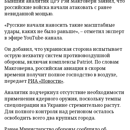
Бывший аналитик ЦРУ Рэй Макговерн заявил, что
российские войска начали атаковать с ранее
невиданной мощью.
«Русские начали наносить такие масштабные
удары, каких не было раньше», – отметил эксперт
в эфире YouTube-канала.
Он добавил, что украинская сторона испытывает
острую нехватку систем противовоздушной
обороны, включая комплексы Patriot. По словам
Макговерна, российская авиация в скором
времени получит полное господство в воздухе,
передает
РИА «Новости»
.
Аналитик подчеркнул отсутствие необходимости
применения ядерного оружия, поскольку темпы
спецоперации на Украине стремительно растут.
Для полного контроля над регионом осталось
освободить всего два крупных города.
Ранее Министерство обороны сообщило об