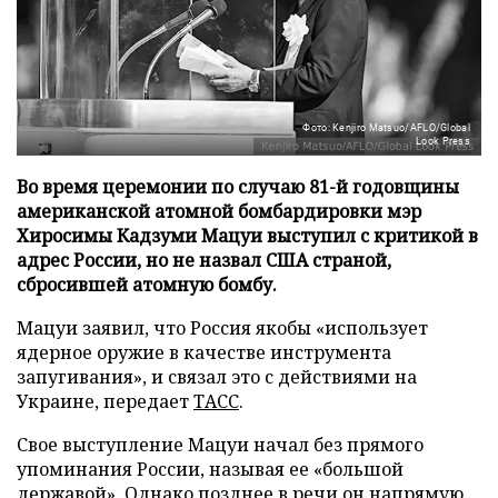
Фото: Kenjiro Matsuo/AFLO/Global
Look Press
Во время церемонии по случаю 81-й годовщины
американской атомной бомбардировки мэр
Хиросимы Кадзуми Мацуи выступил с критикой в
адрес России, но не назвал США страной,
сбросившей атомную бомбу.
Мацуи заявил, что Россия якобы «использует
ядерное оружие в качестве инструмента
запугивания», и связал это с действиями на
Украине, передает
ТАСС
.
Свое выступление Мацуи начал без прямого
упоминания России, называя ее «большой
державой». Однако позднее в речи он напрямую