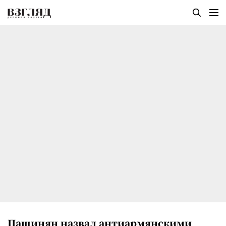
Пашинян назвал антиармянскими