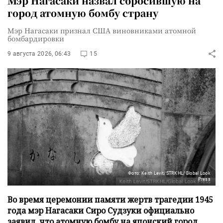
Мэр Нагасаки назвал сбросившую на
город атомную бомбу страну
Мэр Нагасаки признал США виновниками атомной
бомбардировки
9 августа 2026, 06:43
15
Фото: Keith Levit/STRKHL/Global Look
Press
Во время церемонии памяти жертв трагедии 1945
года мэр Нагасаки Сиро Судзуки официально
заявил, что атомную бомбу на японский город