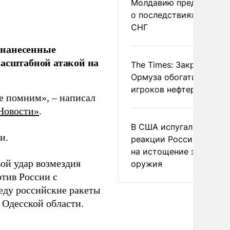
Молдавию предупреди
о последствиях выхода
СНГ
 нанесенные
масштабной атакой на
The Times: Закрытие
Ормуза обогатило новы
игроков нефтерынка
е помним», – написал
Новости»
.
В США испугались
и.
реакции России и Кита
на истощение запасов
ой удар возмездия
оружия
тив России с
еду российские ракеты
 Одесской области.