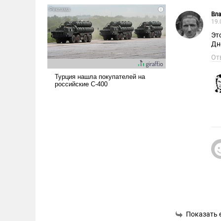
Вл
19.
Эт
Дн
От
Показать 