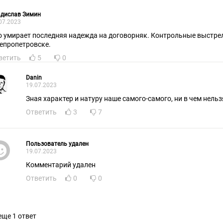
адислав Зимин
07.2023
о умирает последняя надежда на договорняк. Контрольные выстрел
епропетровске.
ветить
5
0
Danin
19.07.2023
Зная характер и натуру наше самого-самого, ни в чем нель
Ответить
3
7
Пользователь удален
19.07.2023
Комментарий удален
Ответить
0
0
еще 1 ответ