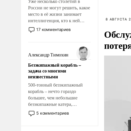
Уже несколько столетий в
России не могут решить, какое
место в её жизни занимает
8 АВГУСТА 2
интеллигенция, кто к ней
принадлежит, а кого из неё
17 комментариев
Обслу
исключили с правом
восстановления и без оного. И
потер
чем она отличается от просто
образованных людей. Иногда
Александр Тимохин
казалось, что эти вопросы
Безэкипажный корабль –
решены раз и навсегда, но –
задача со многими
нет, не решены.
неизвестными
500-тонный безэкипажный
корабль – нечто гораздо
большее, чем небольшие
безэкипажные катера,
применение которых уже
5 комментариев
стало обыденностью. Задача по
созданию такого корабля очень
сложна и амбициозна. Однако