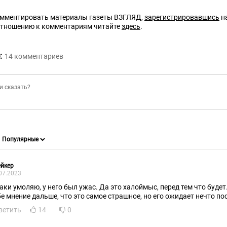
омментировать материалы газеты ВЗГЛЯД,
зарегистрировавшись
на
отношению к комментариям читайте
здесь
.
:
14
комментариев
ейкер
07.2023
таки умоляю, у него был ужас. Да это халоймыс, перед тем что будет
бе мнение дальше, что это самое страшное, но его ожидает нечто по
ветить
14
0