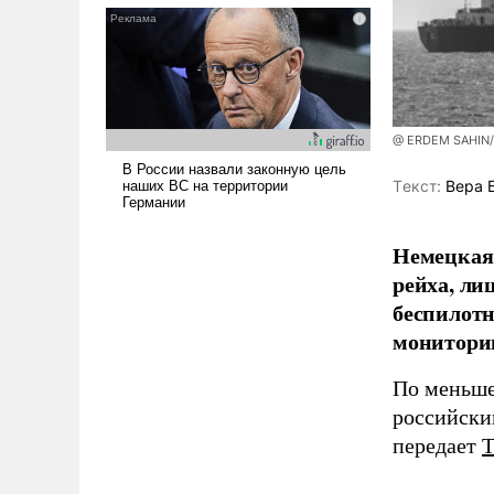
и ее реализация радикально
поднимет наши боевые
возможности.
@ ERDEM SAHIN
Tекст:
Вера 
Немецкая 
рейха, ли
беспилотн
мониторин
По меньше
российски
передает