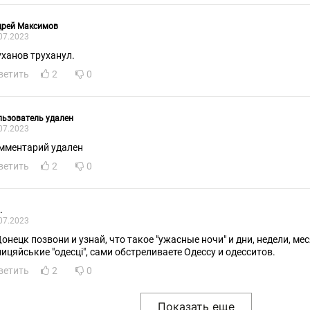
дрей Максимов
07.2023
уханов труханул.
ветить
2
0
ьзователь удален
07.2023
мментарий удален
ветить
2
0
.
07.2023
Донецк позвони и узнай, что такое "ужасные ночи" и дни, недели, ме
галицяйськие "одесцi", сами обстреливаете Одессу и одесситов.
ветить
2
0