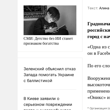
Tекст:
Алина
Градонач
российски
город с н
СМИ: Детство без ИИ станет
признаком богатства
«Одна из 
он в Faceb
По его сло
Зеленский объяснил отказ
Запада помогать Украине
Вооруженн
с баллистикой
высокоточ
применени
«Оникс» и
В Киеве заявили о
серьезном повреждении
* Организация (