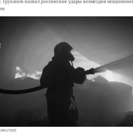
 Труханов назвал российские удары возмездия мощнейшей 
ии
a/REUTERS