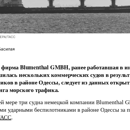
/EPA/ТАСС
Басилая
фирма Blumenthal GMBH, ранее работавшая в ин
шилась нескольких коммерческих судов в результ
иков в районе Одессы, следует из данных открыт
га морского трафика.
й мере три судна немецкой компании Blumenthal
ми ударными беспилотниками в районе Одессы за п
ТАСС
.