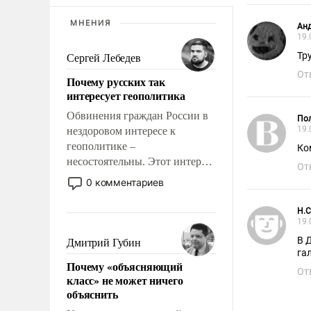
МНЕНИЯ
Ан
19.
Тр
Сергей Лебедев
От
Почему русских так
интересует геополитика
Обвинения граждан России в
Пол
19.
нездоровом интересе к
геополитике –
Ко
несостоятельны. Этот интерес
От
рационален и прагматичен. Он
0 комментариев
обусловлен тысячелетним
опытом выживания в крайне
H.C
непростых условиях и
19.
фундаментальным знанием,
В 
Дмитрий Губин
что мировая политика имеет
Почему «объясняющий
свойство заявляться на порог
От
класс» не может ничего
нашего дома.
объяснить