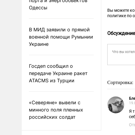
порта и энергообъектов
Одессы
Вы можете к
политике по 
В МИД заявили о прямой
Обсуждение
военной помощи Румынии
Украине
Госдеп сообщил о
передаче Украине ракет
ATACMS из Турции
Сортировка:
Бл
«Северяне» вывели с
19.
минного поля пленных
Я 
российских солдат
се
От