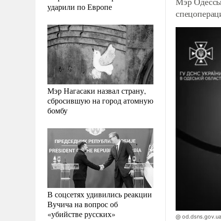
Мэр Одессы
ударили по Европе
спецоперац
Мэр Нагасаки назвал страну,
сбросившую на город атомную
бомбу
В соцсетях удивились реакции
Вучича на вопрос об
«убийстве русских»
@ od.dsns.gov.u