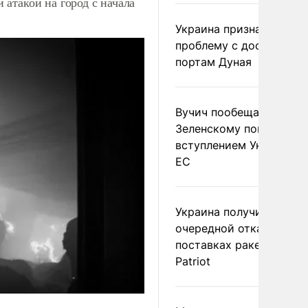
атакой на город с начала
Украина признала
проблему с доступом к
портам Дуная
Вучич пообещал
Зеленскому помочь со
вступлением Украины в
ЕС
Украина получила
очередной отказ в
поставках ракет для
Patriot