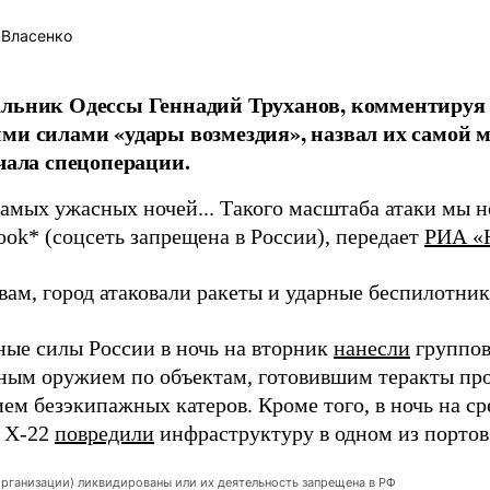
 Власенко
альник Одессы Геннадий Труханов, комментируя
ми силами «удары возмездия», назвал их самой 
ачала спецоперации.
самых ужасных ночей... Такого масштаба атаки мы н
ook* (соцсеть запрещена в России), передает
РИА «
вам, город атаковали ракеты и ударные беспилотник
ые силы России в ночь на вторник
нанесли
группов
ным оружием по объектам, готовившим теракты про
ем безэкипажных катеров. Кроме того, в ночь на ср
 Х-22
повредили
инфраструктуру в одном из портов
организации) ликвидированы или их деятельность запрещена в РФ