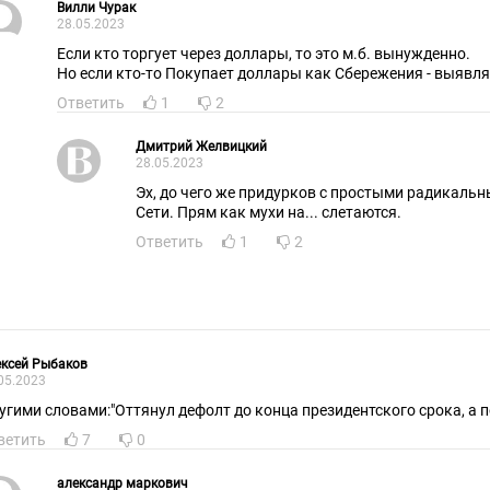
Вилли Чурак
28.05.2023
Если кто торгует через доллары, то это м.б. вынужденно.
Но если кто-то Покупает доллары как Сбережения - выявля
Ответить
1
2
Дмитрий Желвицкий
28.05.2023
Эх, до чего же пpидурков с простыми радикаль
Сети. Прям как мухи на... слетаются.
Ответить
1
2
ксей Рыбаков
05.2023
угими словами:"Оттянул дефолт до конца президентского срока, а п
ветить
7
0
александр маркович