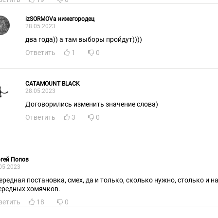
izSORMOVa нижегородец
28.05.2023
два года)) а там выборы пройдут))))
Ответить
1
0
CATAMOUNT BLACK
28.05.2023
Договорились изменить значение слова)
Ответить
3
0
гей Попов
05.2023
ередная постановка, смех, да и только, сколько нужно, столько и н
ередных хомячков.
ветить
18
0