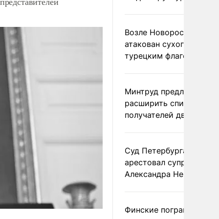
представителей
Возле Новороссийска
атакован сухогруз под
турецким флагом
Минтруд предложил
расширить список
получателей двух пенс
Суд Петербурга заочно
арестовал супругу
Александра Невзорова
Финские пограничники