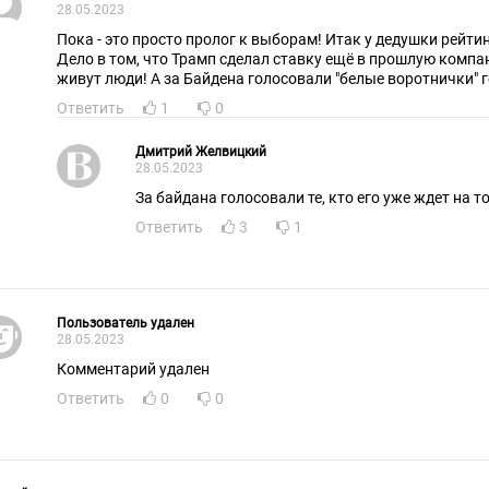
28.05.2023
Пока - это просто пролог к выборам! Итак у дедушки рейтинг
Дело в том, что Трамп сделал ставку ещё в прошлую компан
живут люди! А за Байдена голосовали "белые воротнички" 
Ответить
1
0
Дмитрий Желвицкий
28.05.2023
За байдана голосовали те, кто его уже ждет на то
Ответить
3
1
Пользователь удален
28.05.2023
Комментарий удален
Ответить
0
0