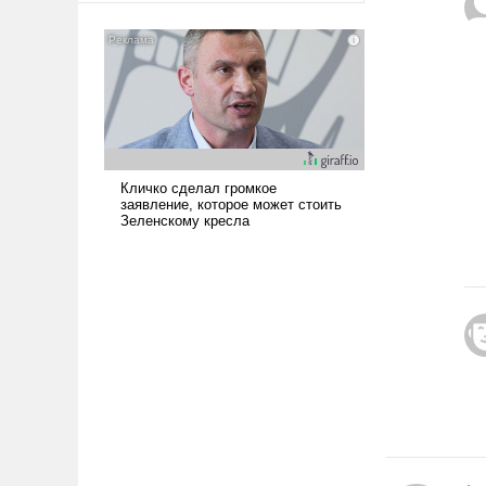
американские арсеналы.
Сложившаяся ситуация
означает многолетний период
уязвимости США, например,
перед Китаем.