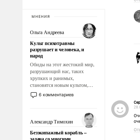
МНЕНИЯ
Ольга Андреева
Культ психотравмы
разрушает и человека, и
народ
Обиды на этот жестокий мир,
разрушающий нас, таких
хрупких и ранимых,
становятся новым культом,
постепенно вытесняя и
6 комментариев
отменяя традиционное
Сер
требование к человеку – быть
28.
мужественным и твердым под
Оч
ударами судьбы, брать на себя
оч
Александр Тимохин
ответственность, помогать
От
Безэкипажный корабль –
слабым, идти вперед и
задача со многими