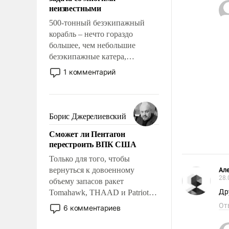
адаптироваться.
неизвестными
500-тонный безэкипажный
корабль – нечто гораздо
большее, чем небольшие
безэкипажные катера,
применение которых уже
1 комментарий
стало обыденностью. Задача по
созданию такого корабля очень
сложна и амбициозна. Однако
и ее реализация радикально
Борис Джерелиевский
поднимет наши боевые
Сможет ли Пентагон
возможности.
перестроить ВПК США
Только для того, чтобы
вернуться к довоенному
Але
28.
объему запасов ракет
Др
Tomahawk, THAAD и Patriot
США потребуется более трех
От
6 комментариев
лет. Даже небольшая война с
Ираном опустошила