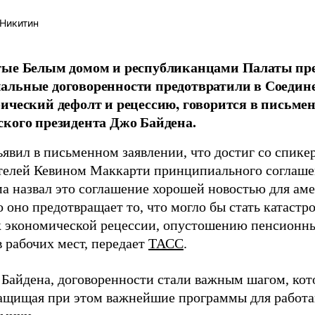
Никитин
тые Белым домом и республиканцами Палаты пр
альные договоренности предотвратили в Соеди
ический дефолт и рецессию, говорится в письме
кого президента Джо Байдена.
ъявил в письменном заявлении, что достиг со спик
телей Кевином Маккарти принципиального соглашен
ма назвал это соглашение хорошей новостью для аме
о оно предотвращает то, что могло бы стать катаст
к экономической рецессии, опустошению пенсионны
 рабочих мест, передает
ТАСС
.
 Байдена, договоренности стали важным шагом, ко
защищая при этом важнейшие программы для работ