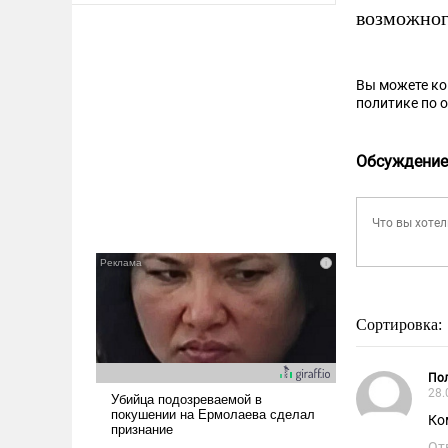
возможног
Вы можете к
политике по 
Обсуждение
Сортировка:
Пол
28.
Ко
От