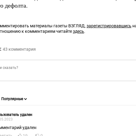
о дефолта.
омментировать материалы газеты ВЗГЛЯД,
зарегистрировавшись
на
отношению к комментариям читайте
здесь
.
:
43
комментария
ьзователь удален
05.2023
мментарий удален
ветить
19
0