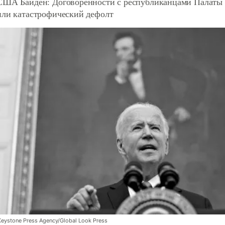
США Байден: Договоренности с республиканцами Палаты 
или катастрофический дефолт
eystone Press Agency/Global Look Press