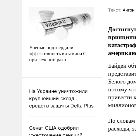
Tекст:
Антон 
Достигну
принципи
катастроф
Ученые подтвердили
американс
эффективность витамина C
при лечении рака
Байден об
представи
Белого до
потому чт
На Украине уничтожили
привести 
крупнейший склад
миллионов
средств защиты Delta Plus
По словам
Сенат США одобрил
расходы, 
ужесточение санкций