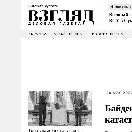
8 августа, суббота
Новость ч
Военный эк
ВСУ в Сум
УКРАИНА
АТАКА НА ИРАН
РОССИЯ И США
28 МАЯ 2023
Байде
катас
Три исламских государства