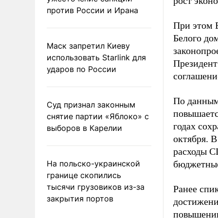
рост экон
против России и Ирана
При этом 
Белого до
Маск запретил Киеву
законопро
использовать Starlink для
Президент
ударов по России
соглашени
По данным
Суд признал законным
повышается
снятие партии «Яблоко» с
годах сох
выборов в Карелии
октября. 
расходы С
На польско-украинской
бюджетные
границе скопились
тысячи грузовиков из-за
Ранее спи
закрытия портов
достижени
повышении