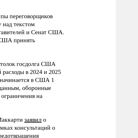
уппы переговорщиков
у над текстом
ставителей и Сенат США.
 США принять
отолок госдолга США
 расходы в 2024 и 2025
 начинается в США 1
 данным, оборонные
 ограничения на
 Маккарти
заявил
о
мках консультаций о
редотвращения