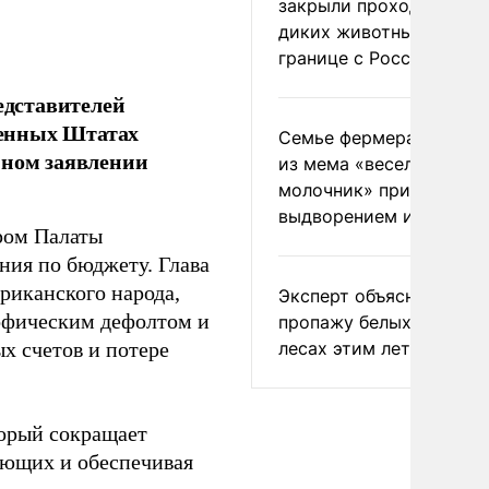
закрыли проходы для
диких животных на
границе с Россией
едставителей
ненных Штатах
Семье фермера Уолкер
нном заявлении
из мема «веселый
молочник» пригрозили
выдворением из Росси
ером Палаты
ия по бюджету. Глава
риканского народа,
Эксперт объяснил
рофическим дефолтом и
пропажу белых грибов 
лесах этим летом
х счетов и потере
торый сокращает
ающих и обеспечивая