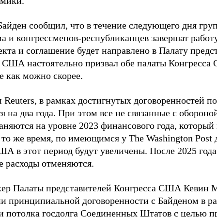
омики.
Байден сообщил, что в течение следующего дня гр
ма и конгрессменов-республиканцев завершат работ
екта и соглашение будет направлено в Палату пред
 США настоятельно призвал обе палаты Конгресса
е как можно скорее.
 Reuters, в рамках достигнутых договоренностей п
 на два года. При этом все не связанные с обороной
раняются на уровне 2023 финансового года, который
В то же время, по имеющимся у The Washington Post
ША в этот период будут увеличены. После 2025 года
 расходы отменяются.
кер Палаты представителей Конгресса США Кевин
и принципиальной договоренности с Байденом в ра
 потолка госдолга Соединенных Штатов с целью п