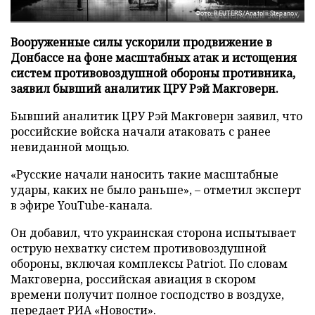
Фото: REUTERS/Anatolii Stepanov
Вооруженные силы ускорили продвижение в
Донбассе на фоне масштабных атак и истощения
систем противовоздушной обороны противника,
заявил бывший аналитик ЦРУ Рэй Макговерн.
Бывший аналитик ЦРУ Рэй Макговерн заявил, что
российские войска начали атаковать с ранее
невиданной мощью.
«Русские начали наносить такие масштабные
удары, каких не было раньше», – отметил эксперт
в эфире YouTube-канала.
Он добавил, что украинская сторона испытывает
острую нехватку систем противовоздушной
обороны, включая комплексы Patriot. По словам
Макговерна, российская авиация в скором
времени получит полное господство в воздухе,
передает
РИА «Новости»
.