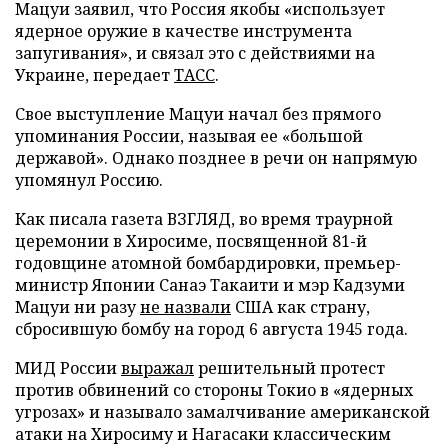
Мацуи заявил, что Россия якобы «использует
ядерное оружие в качестве инструмента
запугивания», и связал это с действиями на
Украине, передает
ТАСС
.
Свое выступление Мацуи начал без прямого
упоминания России, называя ее «большой
державой». Однако позднее в речи он напрямую
упомянул Россию.
Как писала газета ВЗГЛЯД, во время траурной
церемонии в Хиросиме, посвященной 81-й
годовщине атомной бомбардировки, премьер-
министр Японии Санаэ Такаити и мэр Кадзуми
Мацуи ни разу
не назвали
США как страну,
сбросившую бомбу на город 6 августа 1945 года.
МИД России
выражал
решительный протест
против обвинений со стороны Токио в «ядерных
угрозах» и называло замалчивание американской
атаки на Хиросиму и Нагасаки классическим