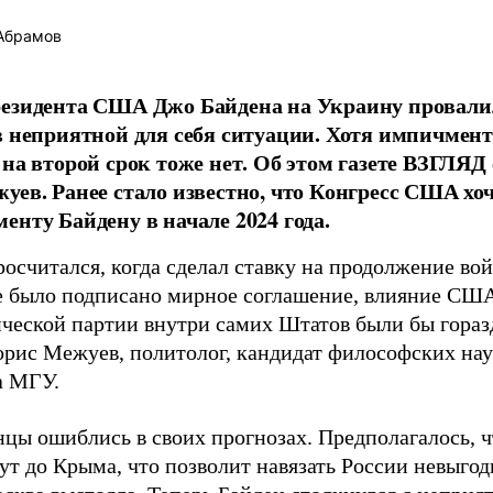
Абрамов
езидента США Джо Байдена на Украину провалил
в неприятной для себя ситуации. Хотя импичмент
 на второй срок тоже нет. Об этом газете ВЗГЛЯД
уев. Ранее стало известно, что Конгресс США хо
енту Байдену в начале 2024 года.
росчитался, когда сделал ставку на продолжение во
е было подписано мирное соглашение, влияние США
ческой партии внутри самих Штатов были бы горазд
Борис Межуев, политолог, кандидат философских на
а МГУ.
цы ошиблись в своих прогнозах. Предполагалось, ч
ут до Крыма, что позволит навязать России невыгод