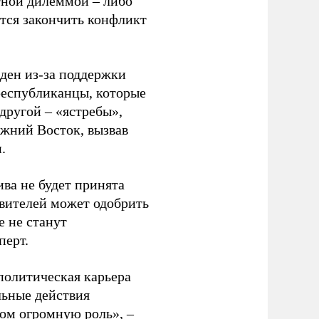
тной дилеммой – либо
ется закончить конфликт
ден из-за поддержки
 республиканцы, которые
другой – «ястребы»,
жний Восток, вызвав
.
ва не будет принята
вителей может одобрить
е не станут
перт.
 политическая карьера
льные действия
ом огромную роль», –