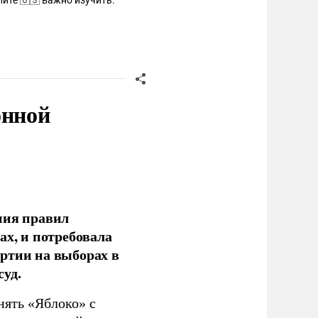
ите 🇺🇸 важно изучить.
онной
ния правил
ах, и потребовала
ртии на выборах в
уд.
нять «Яблоко» с