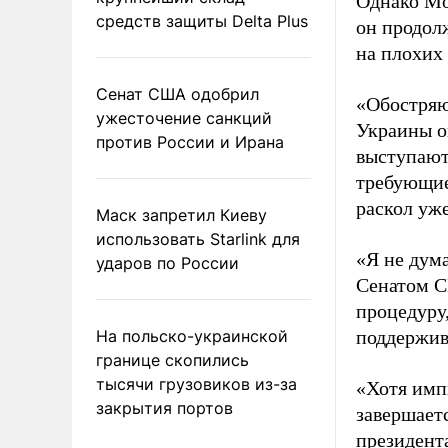
Однако Мо
средств защиты Delta Plus
он продол
на плохих 
Сенат США одобрил
«Обостряю
ужесточение санкций
Украины о
против России и Ирана
выступают
требующие
раскол уж
Маск запретил Киеву
использовать Starlink для
«Я не дум
ударов по России
Сенатом С
процедуру,
На польско-украинской
поддержив
границе скопились
тысячи грузовиков из-за
«Хотя импи
закрытия портов
завершаетс
президент