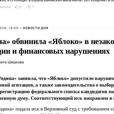
жно, кто победит в борьбе нанайских мальчиков? Вот конфликт в эл
ветить
0
1
026, 16:56 •
НОВОСТИ ДНЯ
на» обвинила «Яблоко» в незак
ции и финансовых нарушениях
вета Шишкова
одина» заявила, что «Яблоко» допустило наруше
ной агитации, а также законодательства о выбор
регистрацию федерального списка кандидатов па
венную думу. Соответствующий иск направлен в с
одина» подала иск в Верховный суд с требованием с