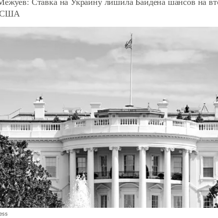
Межуев: Ставка на Украину лишила Байдена шансов на вт
а США
ess