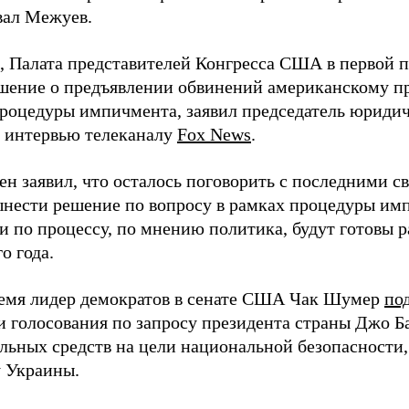
ал Межуев.
 Палата представителей Конгресса США в первой п
шение о предъявлении обвинений американскому п
процедуры импичмента, заявил председатель юриди
 интервью телеканалу
Fox News
.
ен заявил, что осталось поговорить с последними с
ынести решение по вопросу в рамках процедуры имп
ьи по процессу, по мнению политика, будут готовы
о года.
ремя лидер демократов в сенате США Чак Шумер
по
и голосования по запросу президента страны Джо Б
льных средств на цели национальной безопасности, 
 Украины.