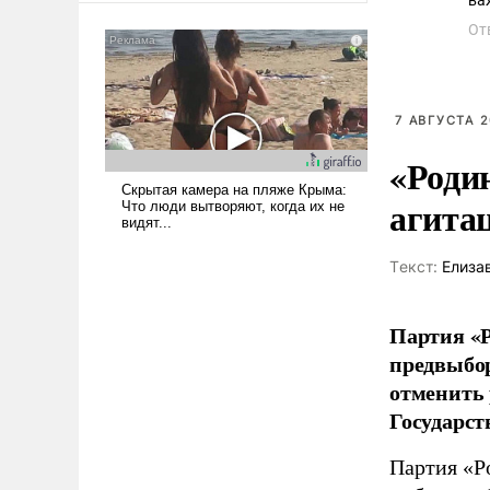
ва
американские арсеналы.
От
Сложившаяся ситуация
означает многолетний период
уязвимости США, например,
перед Китаем.
7 АВГУСТА 2
«Роди
агита
Tекст:
Елиза
Партия «Р
предвыбор
отменить 
Государст
Партия «Р