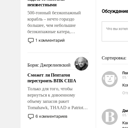
адаптироваться.
неизвестными
Обсуждение
500-тонный безэкипажный
корабль – нечто гораздо
большее, чем небольшие
безэкипажные катера,
применение которых уже
1 комментарий
стало обыденностью. Задача по
созданию такого корабля очень
сложна и амбициозна. Однако
Сортировка:
и ее реализация радикально
Борис Джерелиевский
поднимет наши боевые
Пол
Сможет ли Пентагон
возможности.
05.
перестроить ВПК США
Ко
Только для того, чтобы
От
вернуться к довоенному
объему запасов ракет
Tomahawk, THAAD и Patriot
Дм
США потребуется более трех
05.
6 комментариев
лет. Даже небольшая война с
Ка
Ираном опустошила