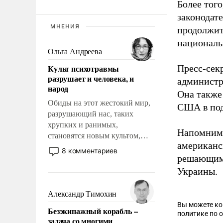
Более тог
законодат
МНЕНИЯ
продолжит
националь
Ольга Андреева
Культ психотравмы
Пресс-сек
разрушает и человека, и
администр
народ
Она также
Обиды на этот жестокий мир,
США в под
разрушающий нас, таких
хрупких и ранимых,
Напомним,
становятся новым культом,
американс
постепенно вытесняя и
8 комментариев
решающим 
отменяя традиционное
требование к человеку – быть
Украины.
мужественным и твердым под
ударами судьбы, брать на себя
Александр Тимохин
ответственность, помогать
Вы можете к
Безэкипажный корабль –
слабым, идти вперед и
политике по 
задача со многими