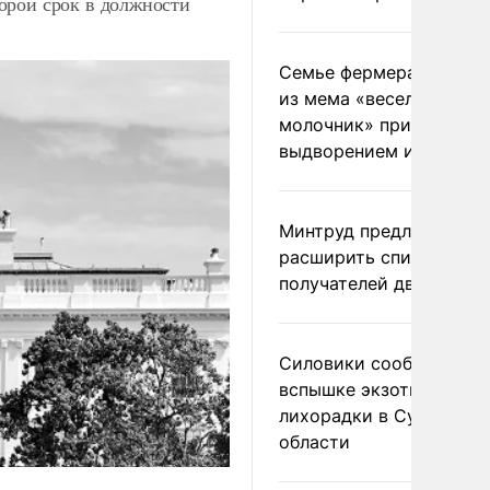
орой срок в должности
Семье фермера Уолкер
из мема «веселый
молочник» пригрозили
выдворением из Росси
Минтруд предложил
расширить список
получателей двух пенс
Силовики сообщили о
вспышке экзотической
лихорадки в Сумской
области