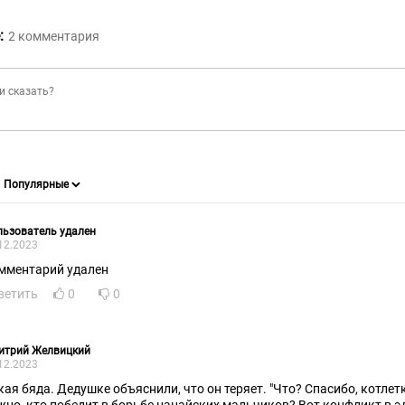
:
2
комментария
ьзователь удален
12.2023
мментарий удален
ветить
0
0
итрий Желвицкий
12.2023
кая бяда. Дедушке объяснили, что он теряет. "Что? Спасибо, котлет