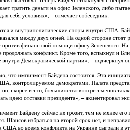
сква выстояла. Теперь Байден столкнулся с неприя
жает тратить деньги на офис Зеленского, либо пыта
для себя условиях», – отмечает собеседник.
тся и внутриполитические споры внутри США. Бай
казался между двух огней. На одной стороне стоят
 против финансовой помощи офису Зеленского. На 
 продолжать конфликт. Кроме того, вспыхнул и Бли
е внутри Демократической партии», – подчеркнул он
аю, что импичмент Байдена состоится. Эта инициати
ША, контролируемом демократами. Палата предста
 но, скорее всего, большинство конгрессменов такж
ать идею отставки президента», – акцентировал экс
чмент Байдену сейчас не грозит, тем не менее его
я. Шансов избраться на второй срок нет, и неправи
а США во время конфликта на Украине сыграли в эт