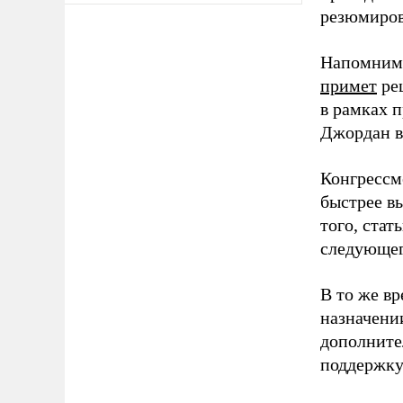
резюмиров
Напомним,
примет
ре
в рамках 
Джордан в
Конгрессм
быстрее в
того, стат
следующег
В то же в
назначени
дополните
поддержку