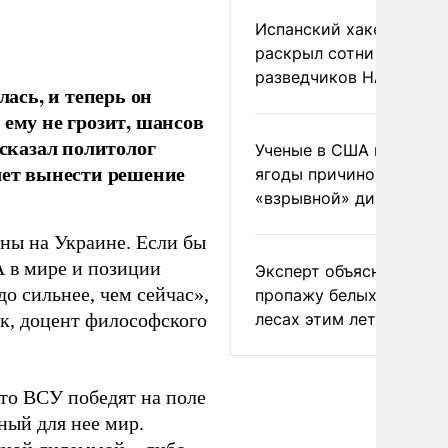
Испанский хакер Хиль
раскрыл сотни
разведчиков НАТО и С
ась, и теперь он
 ему не грозит, шансов
 сказал политолог
Ученые в США назвали 
чет вынести решение
ягоды причиной
«взрывной» диареи
йны на Украине. Если бы
 в мире и позиции
Эксперт объяснил
о сильнее, чем сейчас»,
пропажу белых грибов 
лесах этим летом
ук, доцент философского
то ВСУ победят на поле
ный для нее мир.