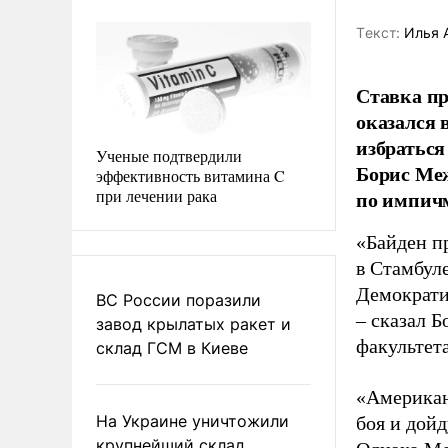
Tекст:
Илья 
Ставка пр
оказался 
избраться
Ученые подтвердили
Борис Меж
эффективность витамина C
при лечении рака
по импичм
«Байден п
в Стамбул
Демократи
ВС России поразили
– сказал 
завод крылатых ракет и
факультет
склад ГСМ в Киеве
«Американ
На Украине уничтожили
боя и дойд
крупнейший склад