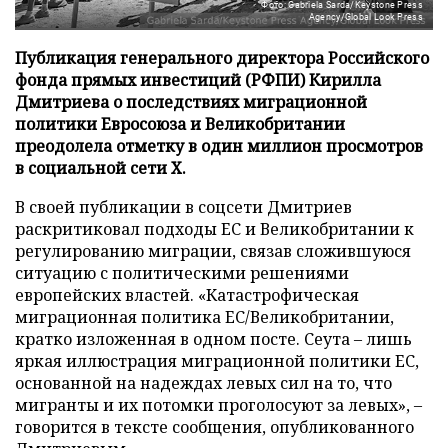
Фото: Gabriela Sarda/Keystone Press
Agency/Global Look Press
Публикация генерального директора Российского
фонда прямых инвестиций (РФПИ) Кирилла
Дмитриева о последствиях миграционной
политики Евросоюза и Великобритании
преодолела отметку в один миллион просмотров
в социальной сети X.
В своей публикации в соцсети Дмитриев
раскритиковал подходы ЕС и Великобритании к
регулированию миграции, связав сложившуюся
ситуацию с политическими решениями
европейских властей. «Катастрофическая
миграционная политика ЕС/Великобритании,
кратко изложенная в одном посте. Сеута – лишь
яркая иллюстрация миграционной политики ЕС,
основанной на надеждах левых сил на то, что
мигранты и их потомки проголосуют за левых», –
говорится в тексте сообщения, опубликованного