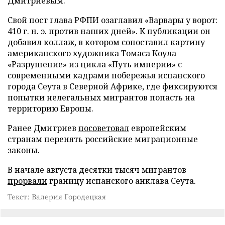
Дмитриевым.
Свой пост глава РФПИ озаглавил «Варвары у ворот:
410 г. н. э. против наших дней». К публикации он
добавил коллаж, в котором сопоставил картину
американского художника Томаса Коула
«Разрушение» из цикла «Путь империи» с
современными кадрами побережья испанского
города Сеута в Северной Африке, где фиксируются
попытки нелегальных мигрантов попасть на
территорию Европы.
Ранее Дмитриев
посоветовал
европейским
странам перенять российские миграционные
законы.
В начале августа десятки тысяч мигрантов
прорвали
границу испанского анклава Сеута.
Текст: Валерия Городецкая