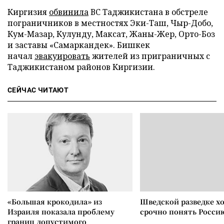
Киргизия
обвинила
ВС Таджикистана в обстреле
пограничников в местностях Эки-Таш, Чыр-Добо,
Кум-Мазар, Кулунду, Максат, Жаны-Жер, Орто-Боз
и заставы «Самаркандек». Бишкек
начал
эвакуировать
жителей из приграничных с
Таджикистаном районов Киргизии.
СЕЙЧАС ЧИТАЮТ
«Большая крокодила» из
Шведской разведке х
Израиля показала проблему
срочно понять Росси
границ допустимого