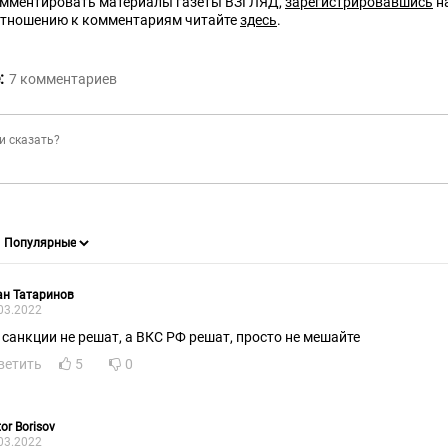
омментировать материалы газеты ВЗГЛЯД,
зарегистрировавшись
на
отношению к комментариям читайте
здесь
.
:
7
комментариев
ан Татаринов
03.2022
, санкции не решат, а ВКС РФ решат, просто не мешайте
ветить
5
0
tor Borisov
03.2022