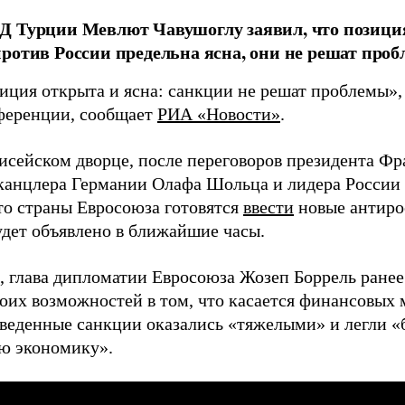
Д Турции Мевлют Чавушоглу заявил, что позици
ротив России предельна ясна, они не решат проб
иция открыта и ясна: санкции не решат проблемы», 
ференции, сообщает
РИА «Новости»
.
лисейском дворце, после переговоров президента 
канцлера Германии Олафа Шольца и лидера России
что страны Евросоюза готовятся
ввести
новые антиро
удет объявлено в ближайшие часы.
 глава дипломатии Евросоюза Жозеп Боррель ранее 
оих возможностей в том, что касается финансовых 
 введенные санкции оказались «тяжелыми» и легли 
ю экономику».