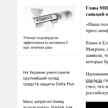
Глава МИ
санкций п
«Наша поз
пресс-кон
Ученые подтвердили
эффективность витамина C
Ранее в Е
при лечении рака
Макрона, 
заявили, 
которых б
На Украине уничтожили
Напомним,
крупнейший склад
предела
св
средств защиты Delta Plus
счел, что
российску
Маск запретил Киеву
использовать Starlink для