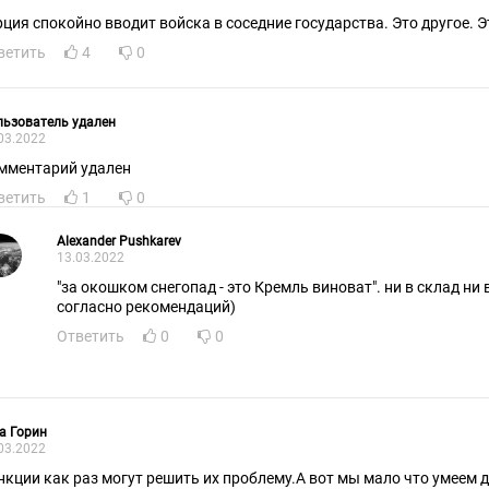
рция спокойно вводит войска в соседние государства. Это другое. 
ветить
4
0
ьзователь удален
03.2022
мментарий удален
ветить
1
0
Alexander Pushkarev
13.03.2022
"за окошком снегопад - это Кремль виноват". ни в склад ни 
согласно рекомендаций)
Ответить
0
0
а Горин
03.2022
нкции как раз могут решить их проблему.А вот мы мало что умеем д