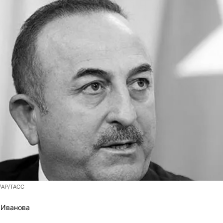
n/АР/ТАСС
 Иванова