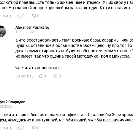
солютной правды.Есть только жизненные интересы.У них свои у на
жны.Но главный вопрос при любом раскладе один.Кто и на какие ш
ветить
0
0
Alexander Pushkarev
13.03.2022
а что восстанавливать там? военные базы, казармы, или в
нужны. остальное в большинстве своем цело. ну про то что 
даже комментировать не буду. особенно с учетом что твое
не имеет. так что оценка твоей методичке - кол с минусом.
Читать полностью
Ответить
0
0
ргий Свиридов
03.2022
нкции это лишь бензин в пламя конфликта... Сказали бы Зеле прямо
дем, немедленно капитулируй, не губи людей, уже бы все закончилос
ветить
0
0