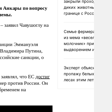
закрыли проходы для
я Анкары по вопросу
диких животных на
границе с Россией
лемы.
– заявил Чавушоглу на
Семье фермера Уолкер
из мема «веселый
молочник» пригрозили
Франции Эммануэля
выдворением из Росси
 Владимира Путина,
ссийские санкции, о
Эксперт объяснил
пропажу белых грибов 
заявлял, что ЕС
достиг
лесах этим летом
мер против России. Он
«бременем на