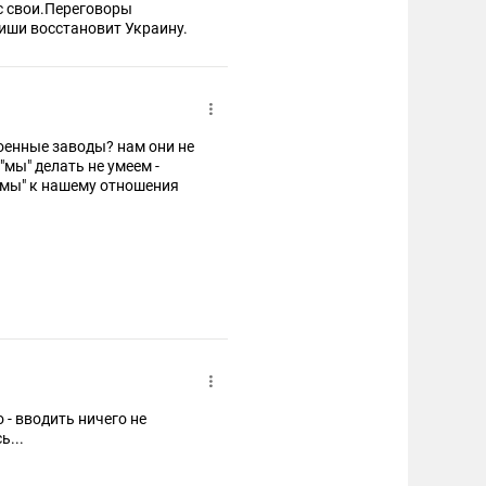
с свои.Переговоры
иши восстановит Украину.
оенные заводы? нам они не
"мы" делать не умеем -
 "мы" к нашему отношения
 - вводить ничего не
ь...