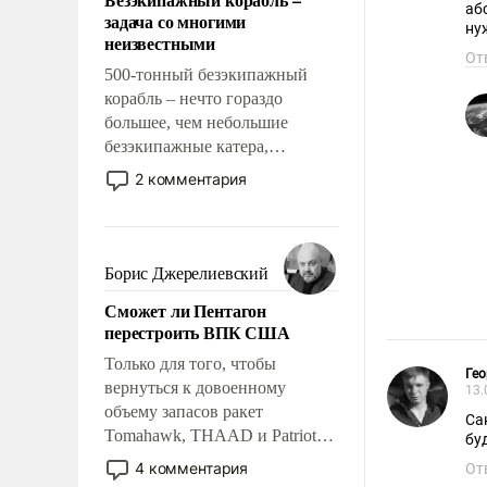
слабым, идти вперед и
аб
задача со многими
адаптироваться.
ну
неизвестными
От
500-тонный безэкипажный
корабль – нечто гораздо
большее, чем небольшие
безэкипажные катера,
применение которых уже
2 комментария
стало обыденностью. Задача по
созданию такого корабля очень
сложна и амбициозна. Однако
и ее реализация радикально
Борис Джерелиевский
поднимет наши боевые
Сможет ли Пентагон
возможности.
перестроить ВПК США
Только для того, чтобы
Гео
вернуться к довоенному
13.
объему запасов ракет
Са
Tomahawk, THAAD и Patriot
бу
США потребуется более трех
4 комментария
От
лет. Даже небольшая война с