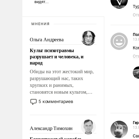
Ту
От
МНЕНИЯ
Пол
Ольга Андреева
13.
Ко
Культ психотравмы
разрушает и человека, и
От
народ
Обиды на этот жестокий мир,
разрушающий нас, таких
хрупких и ранимых,
становятся новым культом,
постепенно вытесняя и
5 комментариев
отменяя традиционное
требование к человеку – быть
мужественным и твердым под
Гер
ударами судьбы, брать на себя
13.
Александр Тимохин
ответственность, помогать
Са
Безэкипажный корабль –