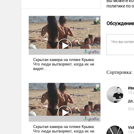
Вы можете к
политике по 
Обсуждение
Сортировка:
Ив
13.
да
От
Vic
13.