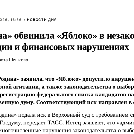
026, 16:56 •
НОВОСТИ ДНЯ
на» обвинила «Яблоко» в незак
ции и финансовых нарушениях
вета Шишкова
одина» заявила, что «Яблоко» допустило наруше
ной агитации, а также законодательства о выбор
регистрацию федерального списка кандидатов па
венную думу. Соответствующий иск направлен в с
одина» подала иск в Верховный суд с требованием с
 Госдуму, передает
ТАСС
. Истец заявляет, что «адм
многочисленные нарушения законодательства о выбор