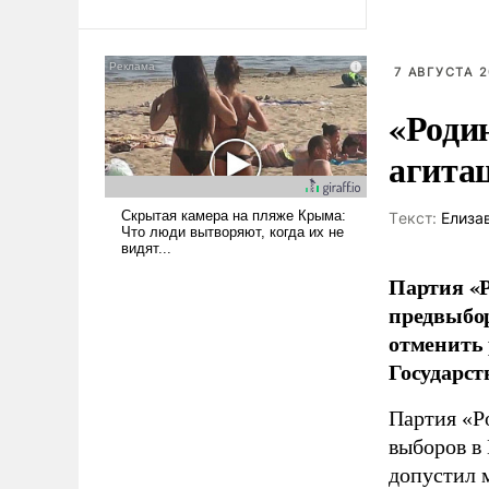
Ираном опустошила
американские арсеналы.
Сложившаяся ситуация
7 АВГУСТА 2
означает многолетний период
«Роди
уязвимости США, например,
перед Китаем.
агита
Tекст:
Елиза
Партия «Р
предвыбор
отменить 
Государст
Партия «Р
выборов в
допустил 