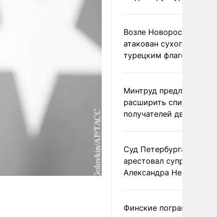
Возле Новороссийска
атакован сухогруз под
турецким флагом
Минтруд предложил
расширить список
получателей двух пенс
Суд Петербурга заочно
арестовал супругу
Александра Невзорова
Финские пограничники