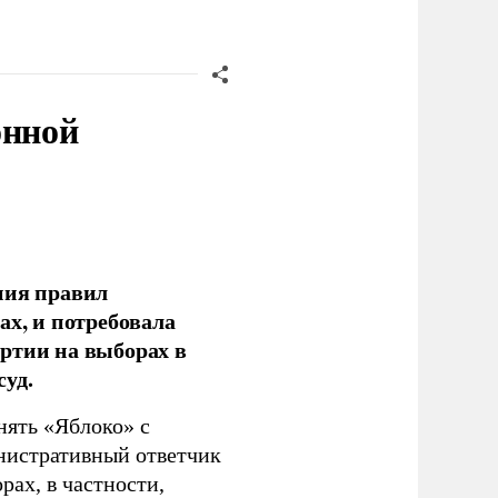
онной
ния правил
ах, и потребовала
ртии на выборах в
уд.
нять «Яблоко» с
инистративный ответчик
ах, в частности,