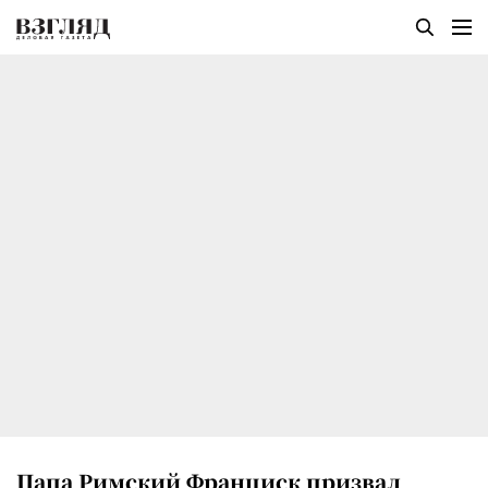
Папа Римский Франциск призвал