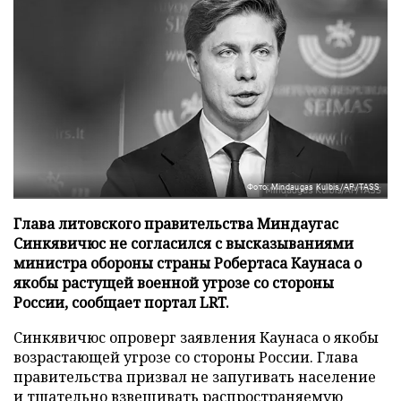
Фото: Mindaugas Kulbis/AP/TASS
Глава литовского правительства Миндаугас
Синкявичюс не согласился с высказываниями
министра обороны страны Робертаса Каунаса о
якобы растущей военной угрозе со стороны
России, сообщает портал LRT.
Синкявичюс опроверг заявления Каунаса о якобы
возрастающей угрозе со стороны России. Глава
правительства призвал не запугивать население
и тщательно взвешивать распространяемую