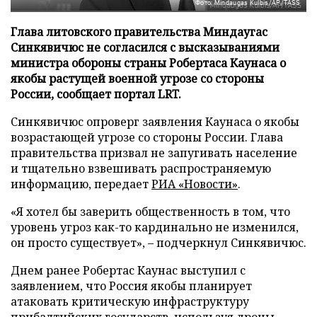
Фото: Mindaugas Kulbis/AP/TASS
Глава литовского правительства Миндаугас
Синкявичюс не согласился с высказываниями
министра обороны страны Робертаса Каунаса о
якобы растущей военной угрозе со стороны
России, сообщает портал LRT.
Синкявичюс опроверг заявления Каунаса о якобы
возрастающей угрозе со стороны России. Глава
правительства призвал не запугивать население
и тщательно взвешивать распространяемую
информацию, передает
РИА «Новости»
.
«Я хотел бы заверить общественность в том, что
уровень угроз как-то кардинально не изменился,
он просто существует», – подчеркнул Синкявичюс.
Днем ранее Робертас Каунас выступил с
заявлением, что Россия якобы планирует
атаковать критическую инфраструктуру
прибалтийских государств, используя дроны