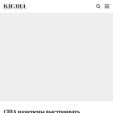
США намерены выстраивать