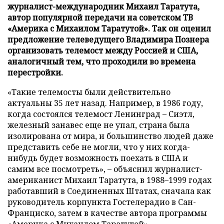
журналист-международник Михаил Таратута,
автор популярной передачи на советском ТВ
«Америка с Михаилом Таратутой». Так он оценил
предложение телеведущего Владимира Познера
организовать телемост между Россией и США,
аналогичный тем, что проходили во времена
перестройки.
«Такие телемосты были действительно
актуальны 35 лет назад. Например, в 1986 году,
когда состоялся телемост Ленинград ­– Сиэтл,
железный занавес еще не упал, страна была
изолирована от мира, и большинство людей даже
представить себе не могли, что у них когда-
нибудь будет возможность поехать в США и
самим все посмотреть», – объяснил журналист-
американист Михаил Таратута, в 1988–1999 годах
работавший в Соединенных Штатах, сначала как
руководитель корпункта Гостелерадио в Сан-
Франциско, затем в качестве автора программы
«Америка с Михаилом Таратутой».