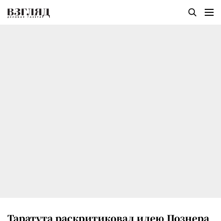
Таратута раскритиковал идею Познера