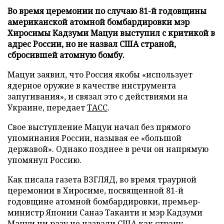
Во время церемонии по случаю 81-й годовщины
американской атомной бомбардировки мэр
Хиросимы Кадзуми Мацуи выступил с критикой в
адрес России, но не назвал США страной,
сбросившей атомную бомбу.
Мацуи заявил, что Россия якобы «использует
ядерное оружие в качестве инструмента
запугивания», и связал это с действиями на
Украине, передает
ТАСС
.
Свое выступление Мацуи начал без прямого
упоминания России, называя ее «большой
державой». Однако позднее в речи он напрямую
упомянул Россию.
Как писала газета ВЗГЛЯД, во время траурной
церемонии в Хиросиме, посвященной 81-й
годовщине атомной бомбардировки, премьер-
министр Японии Санаэ Такаити и мэр Кадзуми
Мацуи ни разу
не назвали
США как страну,