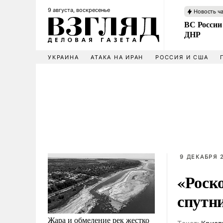
9 августа, воскресенье
Новость ч
ВС России
ДНР
УКРАИНА
АТАКА НА ИРАН
РОССИЯ И США
9 ДЕКАБРЯ 2
«Роск
спутн
Жара и обмеление рек жестко