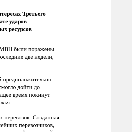
тересах Третьего
ате ударов
ых ресурсов
 GMBH были поражены
оследние две недели,
ый предположительно
смогло дойти до
оящее время покинут
ежья.
 перевозок. Созданная
пнейших перевозчиков,