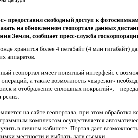
ина Цыцура
с» предоставил свободный доступ к фотоснимкам
азать на обновленном геопортале данных диста
ния Земли, сообщает пресс-служба госкорпораци
онде хранится более 4 петабайт (4 млн гигабайт) д
их аппаратов.
ный геопортал имеет понятный интерфейс с возмо
 операций, а также возможность «вырезки» необход
оиск и отображение сплошных покрытий», – перед
 релиз.
рмляется на сайте геопортала, при этом обработка 
граммным комплексом осуществляется автоматиче
учить в личном кабинете. Портал дает возможнос
нимки местности и выбрать дату съемки.