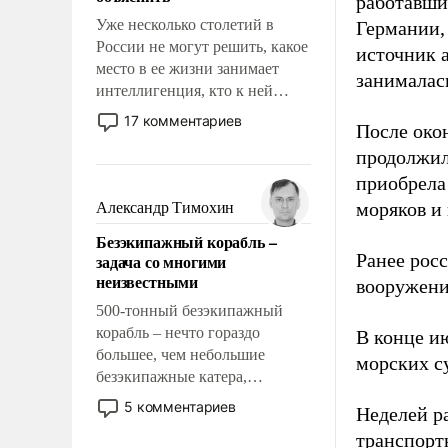
работавши
Уже несколько столетий в
Германии, 
России не могут решить, какое
источник 
место в ее жизни занимает
занималас
интеллигенция, кто к ней
принадлежит, а кого из нее
17 комментариев
После око
исключили с правом
продолжил
восстановления и без оного. И
чем она отличается от просто
приобрела
образованных людей. Иногда
моряков и
Александр Тимохин
казалось, что эти вопросы
Безэкипажный корабль –
решены раз и навсегда, но –
Ранее рос
задача со многими
нет, не решены.
неизвестными
вооружени
500-тонный безэкипажный
корабль – нечто гораздо
В конце и
большее, чем небольшие
морских су
безэкипажные катера,
применение которых уже
5 комментариев
Неделей р
стало обыденностью. Задача по
транспорт
созданию такого корабля очень