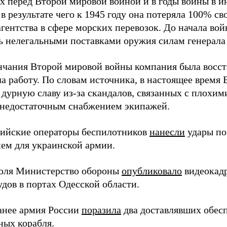
х перед Второй мировой войной и в годы войны в и
в результате чего к 1945 году она потеряла 100% св
агентства в сфере морских перевозок. До начала во
ь нелегальными поставками оружия силам генерала
нчания Второй мировой войны компания была восст
а работу. По словам источника, в настоящее время
 дурную славу из-за скандалов, связанных с плохим
 недостаточным снабжением экипажей.
сийские операторы беспилотников
нанесли
удары по
ем для украинской армии.
юля Министерство обороны
опубликовало
видеокад
дов в портах Одесской области.
анее армия России
поразила
два доставлявших обес
ных корабля.