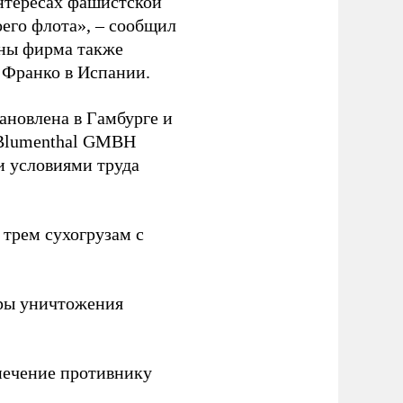
нтересах фашистской
оего флота», – сообщил
йны фирма также
 Франко в Испании.
ановлена в Гамбурге и
 Blumenthal GMBH
и условиями труда
 трем сухогрузам с
ры уничтожения
печение противнику