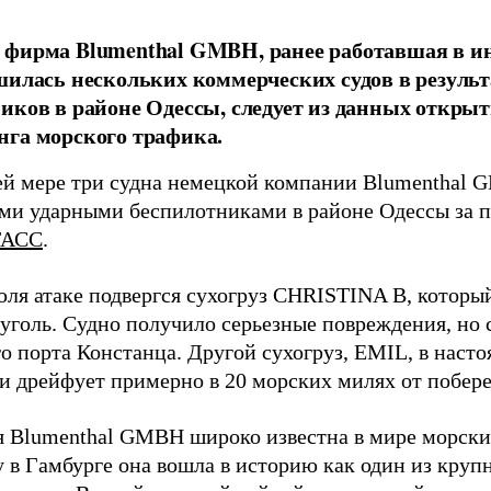
фирма Blumenthal GMBH, ранее работавшая в ин
шилась нескольких коммерческих судов в результ
иков в районе Одессы, следует из данных открыт
га морского трафика.
й мере три судна немецкой компании Blumenthal
ми ударными беспилотниками в районе Одессы за п
ТАСС
.
юля атаке подвергся сухогруз CHRISTINA B, котор
 уголь. Судно получило серьезные повреждения, но 
о порта Констанца. Другой сухогруз, EMIL, в наст
и дрейфует примерно в 20 морских милях от побер
 Blumenthal GMBH широко известна в мире морских
у в Гамбурге она вошла в историю как один из кру