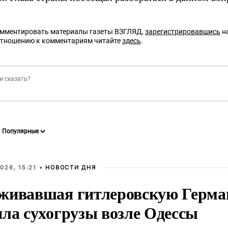
омментировать материалы газеты ВЗГЛЯД,
зарегистрировавшись
на
отношению к комментариям читайте
здесь
.
026, 15:21 •
НОВОСТИ ДНЯ
живавшая гитлеровскую Герма
яла сухогрузы возле Одессы