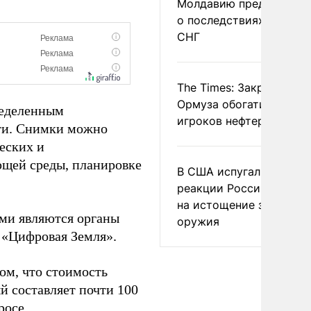
Молдавию предупреди
о последствиях выхода
СНГ
The Times: Закрытие
Ормуза обогатило новы
ределенным
игроков нефтерынка
ти. Снимки можно
еских и
ющей среды, планировке
В США испугались
реакции России и Кита
на истощение запасов
ми являются органы
оружия
а «Цифровая Земля».
ом, что стоимость
 составляет почти 100
росе.