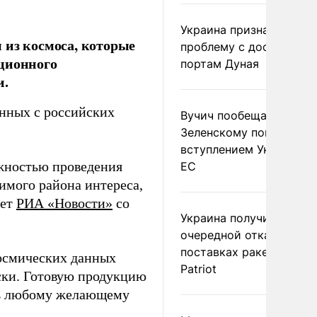
Украина признала
 из космоса, которые
проблему с доступом к
нционного
портам Дуная
и.
анных с российских
Вучич пообещал
Зеленскому помочь со
вступлением Украины в
жностью проведения
ЕС
имого района интереса,
ает
РИА «Новости»
со
Украина получила
очередной отказ в
поставках ракет для
космических данных
Patriot
ски. Готовую продукцию
ть любому желающему