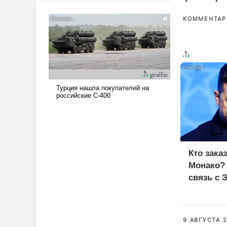
сложна и амбициозна. Однако
и ее реализация радикально
КОММЕНТАРИ
поднимет наши боевые
возможности.
Кто зака
Монако?
связь с 
9 АВГУСТА 2