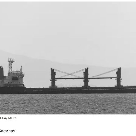
/EPA/ТАСС
Басилая