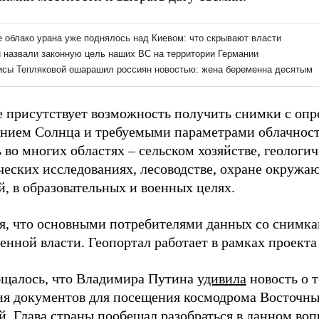
е присутствует возможность получить снимки с оп
нием Солнца и требуемыми параметрами облачнос
во многих областях – сельском хозяйстве, геологич
ческих исследованиях, лесоводстве, охране окружа
, в образовательных и военных целях.
я, что основными потребителями данных со снимка
енной власти. Геопортал работает в рамках проект
бщалось, что Владимира Путина
удивила
новость о т
я документов для посещения космодрома Восточный
й. Глава страны пообещал разобраться в данном воп