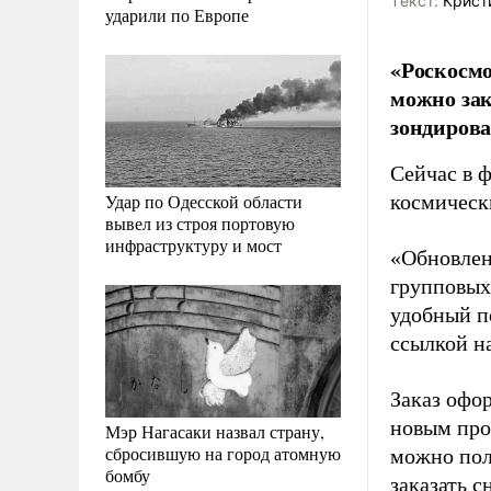
Tекст:
Крист
ударили по Европе
«Роскосмо
можно зак
зондирова
Сейчас в ф
Удар по Одесской области
космическ
вывел из строя портовую
инфраструктуру и мост
«Обновлен
групповых
удобный п
ссылкой на
Заказ офо
новым про
Мэр Нагасаки назвал страну,
сбросившую на город атомную
можно пол
бомбу
заказать с