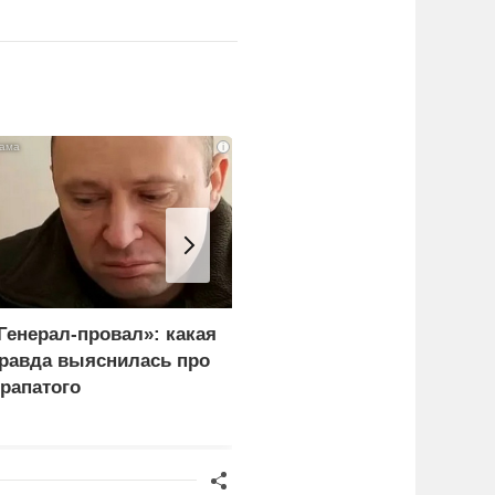
i
Генерал-провал»: какая
"Королева марафонов"
равда выяснилась про
привыкает к нищете и
рапатого
тюремной зарплате в 6,
тысяч