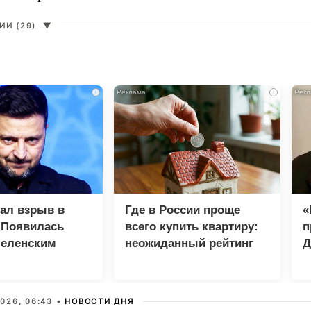
И (29)
▼
i
i
зал взрыв в
Где в России проще
«
 Появилась
всего купить квартиру:
п
Зеленским
неожиданный рейтинг
Д
026, 06:43 •
НОВОСТИ ДНЯ