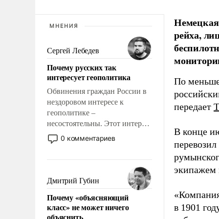
Немецкая 
МНЕНИЯ
рейха, ли
беспилотн
Сергей Лебедев
мониторин
Почему русских так
интересует геополитика
По меньше
Обвинения граждан России в
российски
нездоровом интересе к
передает
геополитике –
несостоятельны. Этот интерес
В конце и
рационален и прагматичен. Он
0 комментариев
перевозил
обусловлен тысячелетним
опытом выживания в крайне
румынског
непростых условиях и
экипажем 
фундаментальным знанием,
Дмитрий Губин
что мировая политика имеет
«Компания
Почему «объясняющий
свойство заявляться на порог
класс» не может ничего
в 1901 год
нашего дома.
объяснить