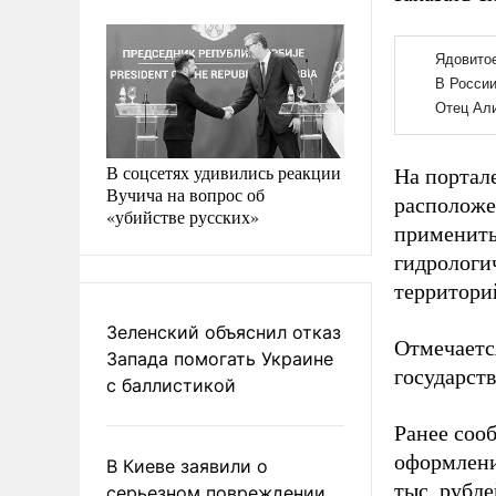
В соцсетях удивились реакции
На портал
Вучича на вопрос об
расположе
«убийстве русских»
применить 
гидрологи
территорий
Зеленский объяснил отказ
Отмечаетс
Запада помогать Украине
государств
с баллистикой
Ранее соо
оформлени
В Киеве заявили о
тыс. рубле
серьезном повреждении