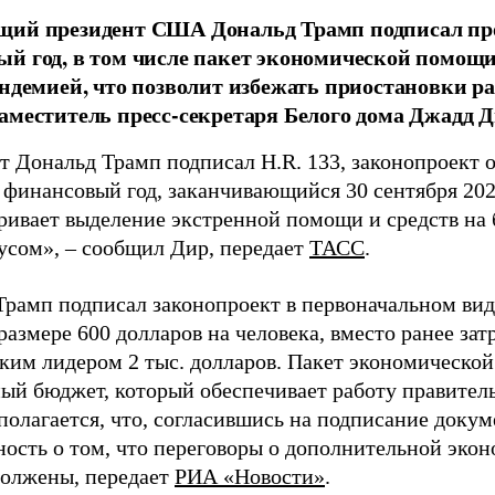
щий президент США Дональд Трамп подписал про
й год, в том числе пакет экономической помощи 
андемией, что позволит избежать приостановки р
аместитель пресс-секретаря Белого дома Джадд Д
т Дональд Трамп подписал H.R. 133, законопроект
а финансовый год, заканчивающийся 30 сентября 202
ривает выделение экстренной помощи и средств на 
усом», – сообщил Дир, передает
ТАСС
.
Трамп подписал законопроект в первоначальном ви
размере 600 долларов на человека, вместо ранее за
ким лидером 2 тыс. долларов. Пакет экономической
ый бюджет, который обеспечивает работу правитель
полагается, что, согласившись на подписание доку
ность о том, что переговоры о дополнительной эк
должены, передает
РИА «Новости»
.