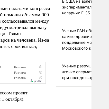
В США на взлете разби
экспериментальный др
ими палатами конгресса
напарник F-35
кой помощи объемом 900
в согласовывался между
едусматривал выплату
Ученые РАН обнаружил
ощи. Трамп
самые древние
аров на человека. Из-за
поддельные монеты
стек срок выплат,
Московского княжеств
Ученые разрушили миф
«гонке сперматозоидов
при оплодотворении
ессом проект
1 октября).