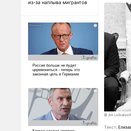
из-за наплыва мигрантов
@ Jim LoScalzo/
Tекст:
Елиза