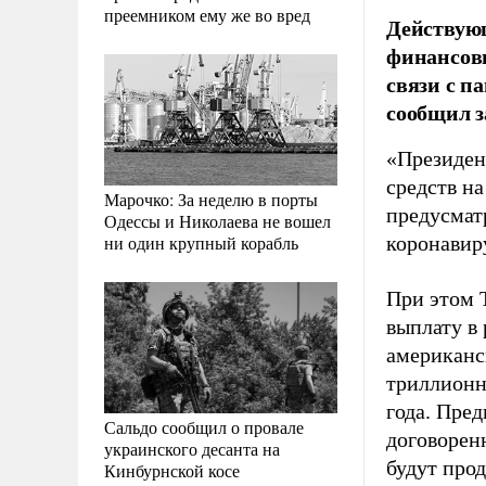
преемником ему же во вред
Действую
финансовы
связи с п
сообщил з
«Президен
средств н
Марочко: За неделю в порты
предусмат
Одессы и Николаева не вошел
ни один крупный корабль
коронавир
При этом 
выплату в 
американс
триллионн
года. Пред
Сальдо сообщил о провале
договорен
украинского десанта на
будут про
Кинбурнской косе