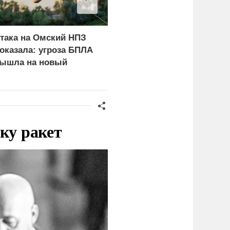
така на Омский НПЗ
Турция нашла
оказала: угроза БПЛА
покупателей на
ышла на новый
российские C-400
ровень
ку ракет