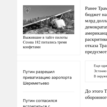
Ранее Тра
бюджет на
млрд долл
демократа
американц
Выжившие в тайге пилоты
раскритико
Cessna 182 питались тремя
отказа Тра
конфетами
предусмот
Путин разрешил
приватизацию аэропорта
Шереметьево
До этого 
оборонног
Путин согласился
встретиться с