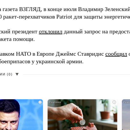
а газета ВЗГЛЯД, в конце июля Владимир Зеленски
0 ракет-перехватчиков Patriot для защиты энергети
ский президент
отклонил
данный запрос на предост
акета помощи.
авком НАТО в Европе Джеймс Ставридис
сообщил
о
боеприпасов у украинской армии.
И (0)
▼
i
i