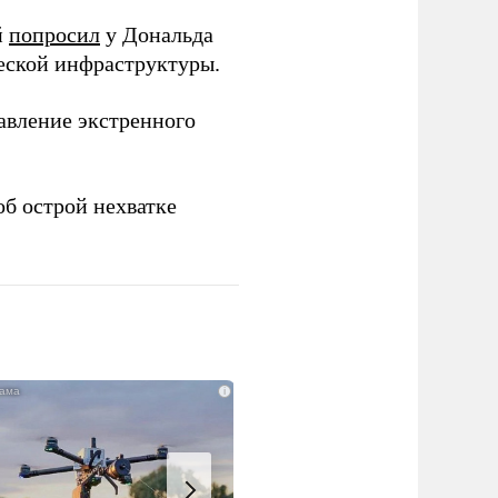
й
попросил
у Дональда
ческой инфраструктуры.
авление экстренного
б острой нехватке
i