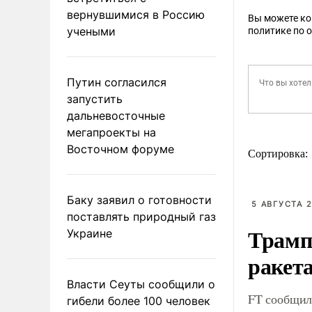
вернувшимися в Россию
Вы можете к
учеными
политике по 
Путин согласился
запустить
дальневосточные
мегапроекты на
Восточном форуме
Сортировка:
Баку заявил о готовности
5 АВГУСТА 2
поставлять природный газ
Трамп
Украине
ракета
Власти Сеуты сообщили о
FT сообщила
гибели более 100 человек