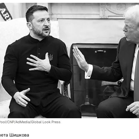
Pool/CNP/AdMedia/Global Look Press
вета Шишкова