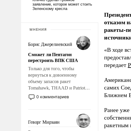
Президент
отказом н
ракеты-пе
МНЕНИЯ
источники
Борис Джерелиевский
«В ходе в
Сможет ли Пентагон
предоставл
перестроить ВПК США
передает
Р
Только для того, чтобы
вернуться к довоенному
Американс
объему запасов ракет
самих Сое
Tomahawk, THAAD и Patriot
США потребуется более трех
Ближнем В
0 комментариев
лет. Даже небольшая война с
Ираном опустошила
Ранее уже
американские арсеналы.
собственн
Сложившаяся ситуация
Геворг Мирзаян
ракетным 
означает многолетний период