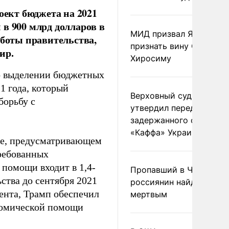
ект бюджета на 2021
в 900 млрд долларов в
МИД призвал Японию
аботы правительства,
признать вину США за
ир.
Хиросиму
 о выделении бюджетных
1 года, который
Верховный суд Швеции
борьбу с
утвердил передачу
задержанного сухогруз
«Каффа» Украине
де, предусматривающем
требованных
 помощи входит в 1,4-
Пропавший в Черногор
ства до сентября 2021
россиянин найден
мента, Трамп обеспечил
мертвым
ономической помощи