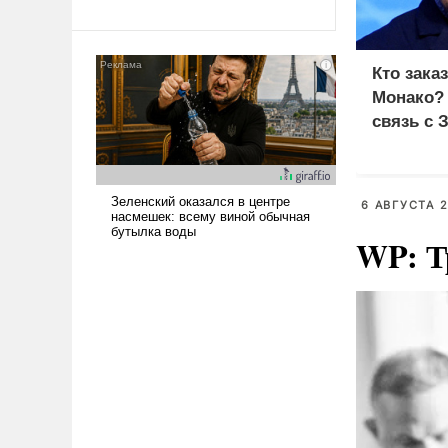
революционных изменений.
То, что несколько лет назад
было образом для
псевдонаучной фантастики,
Кто зака
стало всерьез обсуждаемой
Монако?
идеей.
связь с 
6 АВГУСТА 2
WP: Т