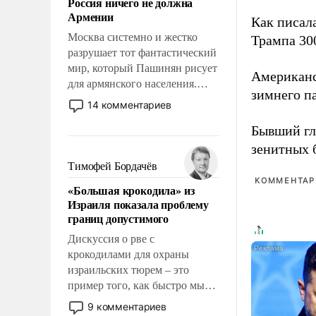
Россия ничего не должна
уязвимости США, например,
Армении
перед Китаем.
Как писал
Москва системно и жестко
Трампа 30
разрушает тот фантастический
мир, который Пашинян рисует
Американ
для армянского населения.
зимнего п
Мир, где этому населению все
14 комментариев
должны просто по
Бывший гл
определению, где его
политические прожекты будут
зенитных 
беспрекословно оплачиваться
Тимофей Бордачёв
за счет российских
КОММЕНТАРИ
«Большая крокодила» из
налогоплательщиков и где за
Израиля показала проблему
свои поступки не нужно
границ допустимого
отвечать.
Дискуссия о рве с
крокодилами для охраны
израильских тюрем – это
пример того, как быстро мы
двигаемся по пути
9 комментариев