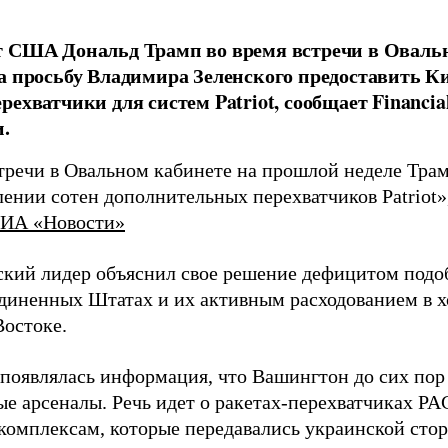
 США Дональд Трамп во время встречи в Овальн
а просьбу Владимира Зеленского предоставить К
рехватчики для систем Patriot, сообщает Financia
.
стречи в Овальном кабинете на прошлой неделе Трам
ении сотен дополнительных перехватчиков Patriot»
ИА «Новости»
кий лидер объяснил свое решение дефицитом подо
диненных Штатах и их активным расходованием в х
остоке.
 появлялась информация, что Вашингтон до сих пор
ые арсеналы. Речь идет о ракетах-перехватчиках P
комплексам, которые передавались украинской сторо