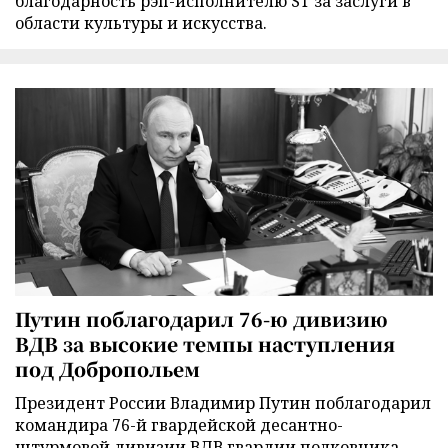
благодарность рэп-исполнителю ST за заслуги в
области культуры и искусства.
Путин поблагодарил 76-ю дивизию
ВДВ за высокие темпы наступления
под Добропольем
Президент России Владимир Путин поблагодарил
командира 76-й гвардейской десантно-
штурмовой дивизии ВДВ гвардии полковника