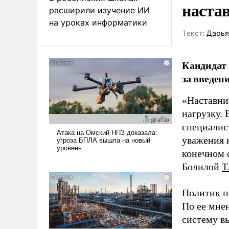
наста
расширили изучение ИИ
на уроках информатики
Tекст:
Дарья
Кандидат 
за введен
«Наставни
нагрузку. 
специалис
уважения к
конечном с
Болилой
Т
Политик п
По ее мне
систему в