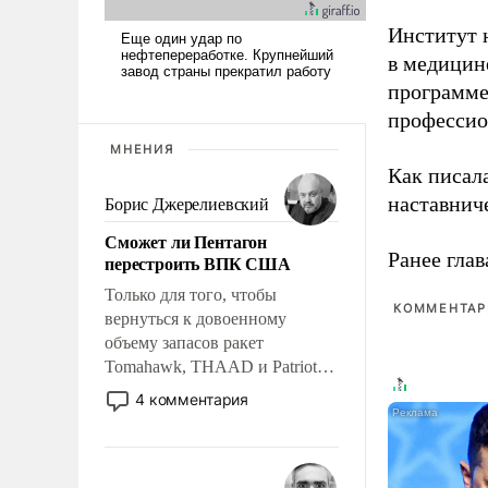
Институт 
в медицине
программе
профессио
МНЕНИЯ
Как писал
наставнич
Борис Джерелиевский
Сможет ли Пентагон
Ранее глав
перестроить ВПК США
Только для того, чтобы
КОММЕНТАРИ
вернуться к довоенному
объему запасов ракет
Tomahawk, THAAD и Patriot
США потребуется более трех
4 комментария
лет. Даже небольшая война с
Ираном опустошила
американские арсеналы.
Сложившаяся ситуация