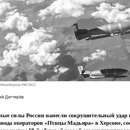
 Минобороны РФ/ТАСС
ей Дегтярёв
ные силы России нанесли сокрушительный удар 
звода операторов «Птицы Мадьяра» в Херсоне, с