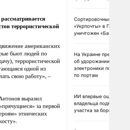
 рассматривается
Сортировочный пункт
тов террористической
«Укрпочты» в Павлогра
уничтожен «Бандероль
 движение американских
рые бьют людей по
На Украине предупреди
дачу), террористической
об удорожании китайс
тающаяся одной из
электроники после уда
по портам
ать свою работу», –
ИИ впервые оштрафова
Антонов выразил
владельца подмосковн
 «прячущиеся» за первой
участка за борщевик
ероям» этнических
косту».