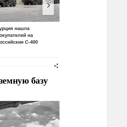
урция нашла
«Генерал-провал»: кака
окупателей на
правда выяснилась про
оссийские C-400
Драпатого
земную базу