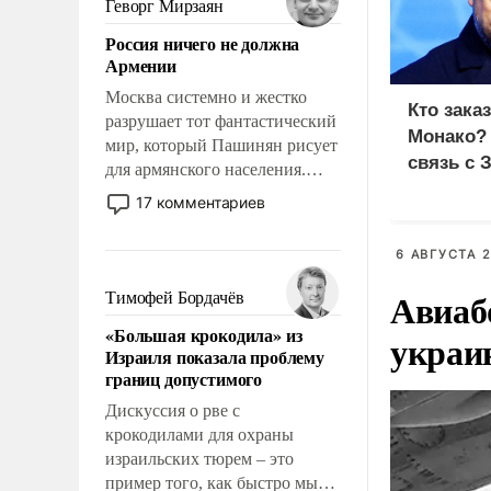
Геворг Мирзаян
означает многолетний период
Россия ничего не должна
уязвимости США, например,
Армении
перед Китаем.
Москва системно и жестко
Кто зака
разрушает тот фантастический
Монако?
мир, который Пашинян рисует
связь с 
для армянского населения.
Мир, где политические
17 комментариев
прожекты будут безусловно
оплачиваться за счет
6 АВГУСТА 2
российских
налогоплательщиков и где
Авиаб
Тимофей Бордачёв
Еревану за свои поступки не
«Большая крокодила» из
украи
нужно отвечать.
Израиля показала проблему
границ допустимого
Дискуссия о рве с
крокодилами для охраны
израильских тюрем – это
пример того, как быстро мы