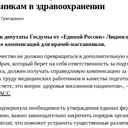
вникам в здравоохранении
 Григоренко
в депутаты Госдумы от «Единой России» Людми
ие компенсаций для врачей-наставников.
чество не должно превращаться в дополнительную
Врач, который берет на себя ответственность за под
та, должен получать справедливую компенсацию за э
 труду медицинских работников и качества подготов
чете, это вопрос здоровья миллионов пациентов», 
АСС
.
одчеркнула необходимость утверждения единых фед
нию, важно законодательно закрепить порядок орга
ыплат, что поможет устранить существенные различ