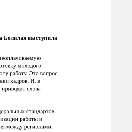
ла Болилая выступила
 неоплачиваемую
готовку молодого
ту работу. Это вопрос
ки кадров. И, в
– приводит слова
еральных стандартов.
низации работы и
ия между регионами.