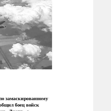
по замаскированному
ообщил боец войск