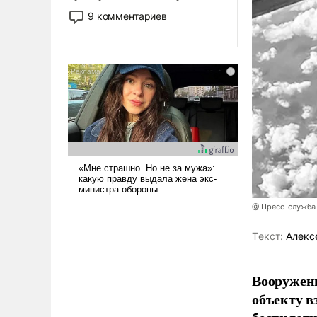
двигаемся по пути
9 комментариев
революционных изменений.
То, что несколько лет назад
было образом для
псевдонаучной фантастики,
стало всерьез обсуждаемой
идеей.
@ Пресс-служба
Tекст:
Алекс
Вооружен
объекту в