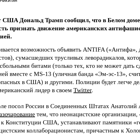
Никитин
 США Дональд Трамп сообщил, что в Белом доме
сть признать движение американских антифашис
ией.
ивается возможность объявить ANTIFA («Антифа»,
тов), сумасшедших трусливых леворадикалов, кото
сбольными битами (только тех, кто не может дать с
ией вместе с MS-13 (уличная банда «Эм-эс-13», счи
опасных в США) и другими. Полиции будет легче дел
мериканский лидер в своем
Twitter
.
юле посол России в Соединенных Штатах Анатолий 
разочарование
тем, что неонацистские организации,
 к Конституции США, устанавливают памятники «г
ацистским коллаборационистам, причастным к Холо