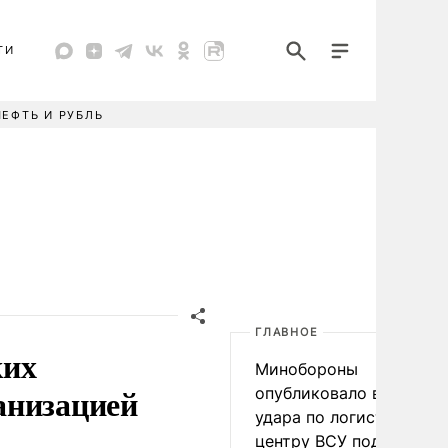
ТИ
НЕФТЬ И РУБЛЬ
ГЛАВНОЕ
ких
Минобороны
анизацией
опубликовало видео
удара по логистическо
центру ВСУ под Киевом