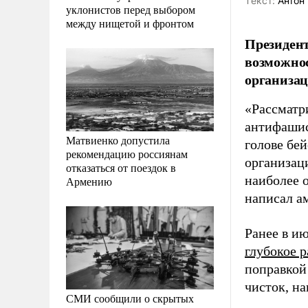
Tекст:
Антон 
уклонистов перед выбором
между нищетой и фронтом
Президент
возможно
организац
«Рассматр
антифашис
Матвиенко допустила
голове бей
рекомендацию россиянам
организац
отказаться от поездок в
наиболее 
Армению
написал а
Ранее в и
глубокое 
поправкой
чисток, н
СМИ сообщили о скрытых