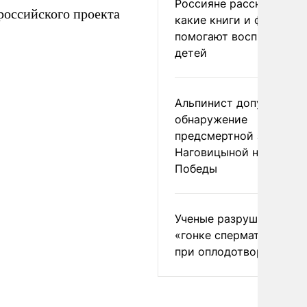
Россияне рассказали,
российского проекта
какие книги и фильмы
помогают воспитывать
детей
Альпинист допустил
обнаружение
предсмертной записки
Наговицыной на пике
Победы
Ученые разрушили миф
«гонке сперматозоидов
при оплодотворении