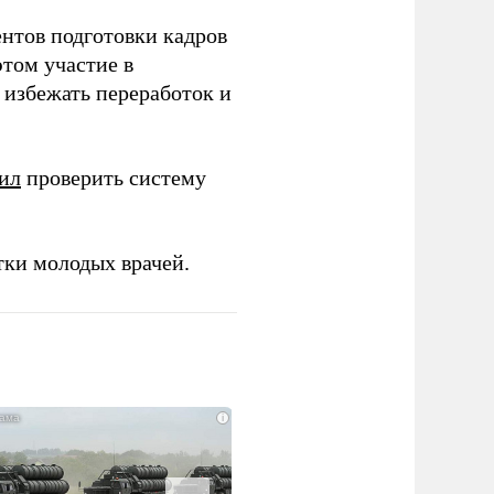
ентов подготовки кадров
этом участие в
избежать переработок и
ил
проверить систему
тки молодых врачей.
i