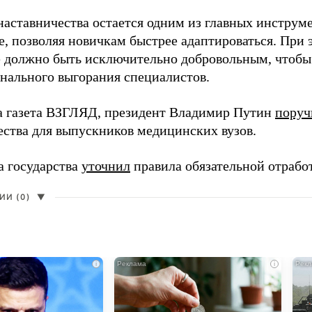
наставничества остается одним из главных инструм
, позволяя новичкам быстрее адаптироваться. При 
 должно быть исключительно добровольным, чтобы 
нального выгорания специалистов.
а газета ВЗГЛЯД, президент Владимир Путин
поруч
ества для выпускников медицинских вузов.
а государства
уточнил
правила обязательной отрабо
И (0)
▼
i
i