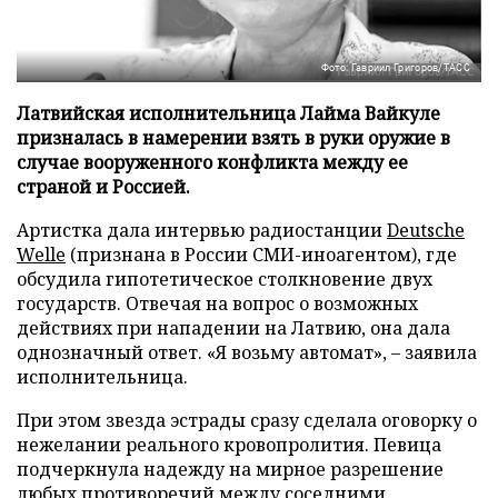
Фото: Гавриил Григоров/ТАСС
Латвийская исполнительница Лайма Вайкуле
призналась в намерении взять в руки оружие в
случае вооруженного конфликта между ее
страной и Россией.
Артистка дала интервью радиостанции
Deutsche
Welle
(признана в России СМИ-иноагентом), где
обсудила гипотетическое столкновение двух
государств. Отвечая на вопрос о возможных
действиях при нападении на Латвию, она дала
однозначный ответ. «Я возьму автомат», – заявила
исполнительница.
При этом звезда эстрады сразу сделала оговорку о
нежелании реального кровопролития. Певица
подчеркнула надежду на мирное разрешение
любых противоречий между соседними