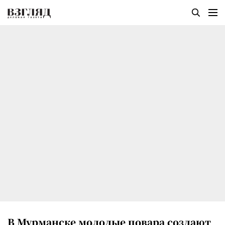
В Мурманске молодые повара создают