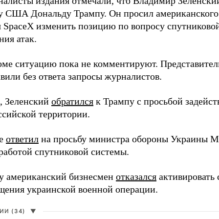
налисты издания отмечали, что Владимир Зеленски
у США Дональду Трампу. Он просил американского
я SpaceX изменить позицию по вопросу спутниковой
ния атак.
оме ситуацию пока не комментируют. Представите
вили без ответа запросы журналистов.
, Зеленский
обратился
к Трампу с просьбой задейств
ссийской территории.
ее
ответил
на просьбу министра обороны Украины М
работой спутниковой системы.
ду американский бизнесмен
отказался
активировать 
щения украинской военной операции.
И (34)
▼