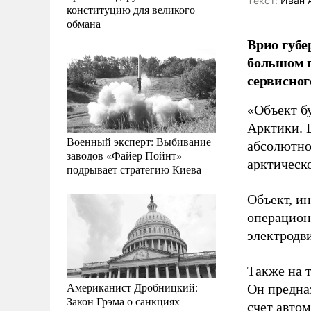
Tекст:
Иван 
конституцию для великого
обмана
Врио губе
большом 
сервисног
«Объект бу
Арктики. 
Военный эксперт: Выбивание
абсолютно
заводов «Файер Пойнт»
арктическо
подрывает стратегию Киева
Объект, ин
операцион
электродв
Также на 
Американист Дробницкий:
Он предна
Закон Грэма о санкциях
счет авто