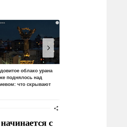
i
довитое облако урана
«Генерал-провал»: кака
же поднялось над
правда выяснилась про
иевом: что скрывают
Драпатого
ласти
начинается с