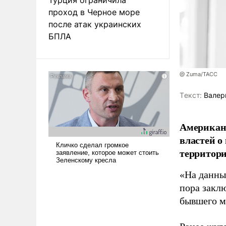
проход в Черное море
после атак украинских
БПЛА
@ Zuma/ТАСС
Tекст:
Валер
Американ
властей о
территори
«На данны
пора закл
бывшего м