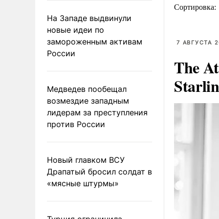
Сортировка:
На Западе выдвинули
новые идеи по
замороженным активам
7 АВГУСТА 2
России
The At
Starli
Медведев пообещал
возмездие западным
лидерам за преступления
против России
Новый главком ВСУ
Драпатый бросил солдат в
«мясные штурмы»
Турция ограничила