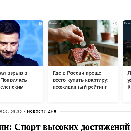
i
i
зал взрыв в
Где в России проще
Я
 Появилась
всего купить квартиру:
у
Зеленским
неожиданный рейтинг
К
в
026, 09:35 •
НОВОСТИ ДНЯ
ин: Спорт высоких достижений 