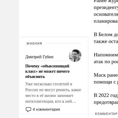
Ранее жур
президент
основател
планирова
В Белом д
также оста
МНЕНИЯ
Напомним
Дмитрий Губин
атак по ро
Почему «объясняющий
класс» не может ничего
Маск ран
объяснить
помощи с 
Уже несколько столетий в
России не могут решить, какое
В 2022 го
место в её жизни занимает
интеллигенция, кто к ней
предотвра
принадлежит, а кого из неё
4 комментария
исключили с правом
КОММЕНТАРИ