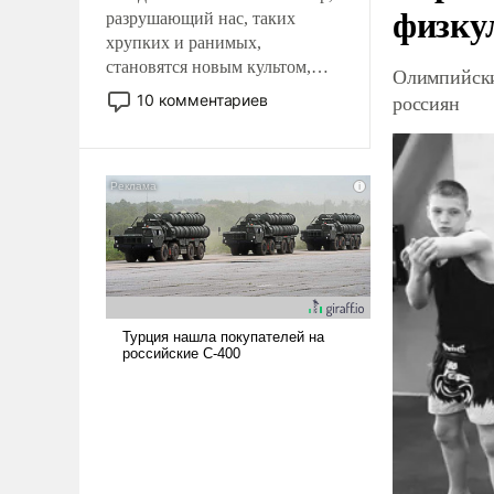
физку
разрушающий нас, таких
хрупких и ранимых,
становятся новым культом,
Олимпийски
постепенно вытесняя и
россиян
10 комментариев
отменяя традиционное
требование к человеку – быть
мужественным и твердым под
ударами судьбы, брать на себя
ответственность, помогать
слабым, идти вперед и
адаптироваться.