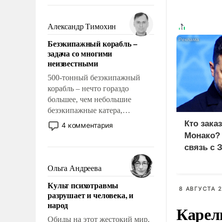
восстановления и без оного. И
чем она отличается от просто
образованных людей. Иногда
Александр Тимохин
казалось, что эти вопросы
Безэкипажный корабль –
решены раз и навсегда, но –
задача со многими
нет, не решены.
неизвестными
500-тонный безэкипажный
корабль – нечто гораздо
большее, чем небольшие
безэкипажные катера,
применение которых уже
Кто зака
4 комментария
стало обыденностью. Задача по
Монако?
созданию такого корабля очень
связь с 
сложна и амбициозна. Однако
и ее реализация радикально
Ольга Андреева
поднимет наши боевые
Культ психотравмы
возможности.
8 АВГУСТА 2
разрушает и человека, и
народ
Карел
Обиды на этот жестокий мир,