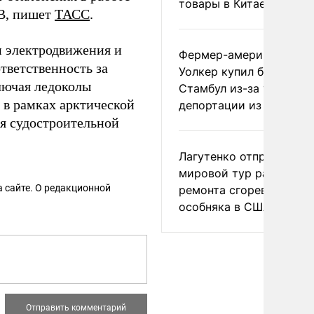
товары в Китае
BB, пишет
ТАСС
.
 электродвижения и
Фермер-американец
тветственность за
Уолкер купил билет в
лючая ледоколы
Стамбул из-за угрозы
в рамках арктической
депортации из России
я судостроительной
Лагутенко отправился в
мировой тур ради
 сайте. О редакционной
ремонта сгоревшего
особняка в США