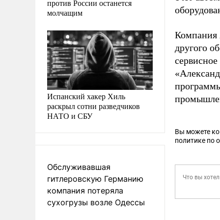
против России останется
оборудова
молчащим
Компания 
другого об
сервисное
«Александ
программы
Испанский хакер Хиль
промышлен
раскрыл сотни разведчиков
НАТО и СБУ
Вы можете к
политике по 
Обслуживавшая
гитлеровскую Германию
компания потеряла
сухогрузы возле Одессы