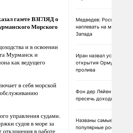
азал газете ВЗГЛЯД о
Медведев: России
урманского Морского
наплевать на мнение
Запада
доходства и в освоении
рта Мурманск и
Иран назвал условие
иона как ведущего
открытия Ормузского
пролива
лючает в себя морской
Фон дер Ляйен призвал
о обслуживанию
пресечь доходы России
ого управления судами.
Названы самые
ржки судов в море за
популярные российски
 отклонения в работе