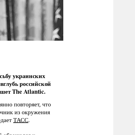
сьбу украинских
 вглубь российской
ет The Atlantic.
нно повторяет, что
чник из окружения
едает
ТАСС
.