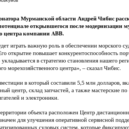
Абакумов
рнатора Мурманской области Андрей Чибис расск
потенциале открывшегося после модернизации м
о центра компании ABB.
дет играть важную роль в обеспечении морского су
Его открытие повышает конкурентоспособность по
 укладывается в стратегию становления нашего рег
го морехозяйственного центра», – сказал Чибис.
вестиции в который составили 5,5 млн долларов, вк
ный центр, склад запчастей, а также мастерские п
игателей и электроники.
территории объекта расположен Центр дистанционн
значен для улучшения оперативной сервисной подде
матизированных судовых систем, которые фиксируют