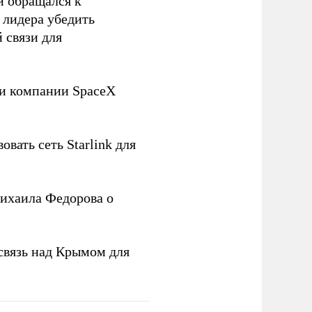
й обращался к
 лидера убедить
 связи для
ли компании SpaceX
овать сеть Starlink для
ихаила Федорова о
связь над Крымом для