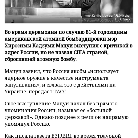
Фото: Kenjiro Matsuo/AFLO/Global
Look Press
Во время церемонии по случаю 81-й годовщины
американской атомной бомбардировки мэр
Хиросимы Кадзуми Мацуи выступил с критикой в
адрес России, но не назвал США страной,
сбросившей атомную бомбу.
Мацуи заявил, что Россия якобы «использует
ядерное оружие в качестве инструмента
запугивания», и связал это с действиями на
Украине, передает
ТАСС
.
Свое выступление Мацуи начал без прямого
упоминания России, называя ее «большой
державой». Однако позднее в речи он напрямую
упомянул Россию.
Как писала газета ВЗГЛЯД, во время траурной