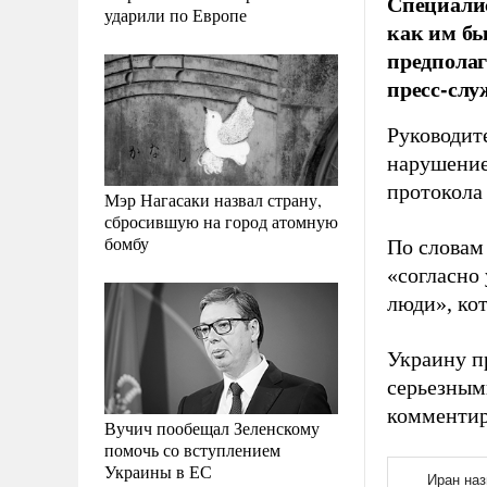
Специалис
ударили по Европе
как им бы
предполаг
пресс-слу
Руководите
нарушение
протокола
Мэр Нагасаки назвал страну,
сбросившую на город атомную
бомбу
По словам 
«согласно
люди», ко
Украину п
серьезным
комментир
Вучич пообещал Зеленскому
помочь со вступлением
Украины в ЕС