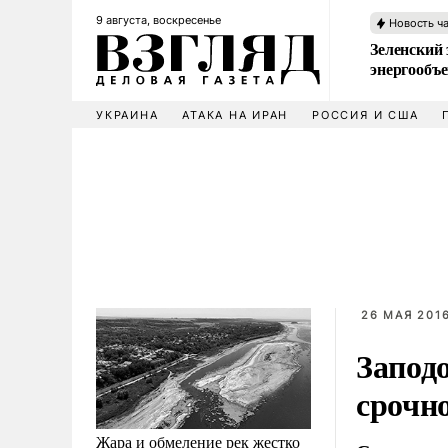
9 августа, воскресенье
Новость ч
Зеленский 
энергообъ
УКРАИНА
АТАКА НА ИРАН
РОССИЯ И США
26 МАЯ 2016
Запод
срочн
Жара и обмеление рек жестко