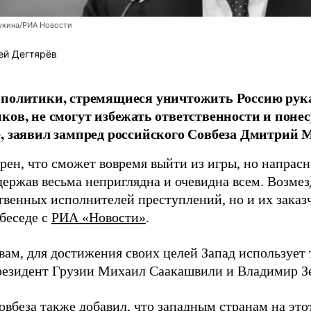
укина/РИА Новости
ей Дегтярёв
 политики, стремящиеся уничтожить Россию ру
ков, не смогут избежать ответственности и поне
, заявил зампред российского Совбеза Дмитрий М
рен, что сможет вовремя выйти из игры, но напрасн
держав весьма неприглядна и очевидна всем. Возмез
твенных исполнителей преступлений, но и их заказ
 беседе с
РИА «Новости»
.
вам, для достижения своих целей Запад использует 
езидент Грузии Михаил Саакашвили и Владимир З
вбеза также добавил, что западным странам на этот