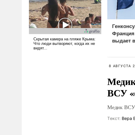
поднимет наши боевые
возможности.
Генконсу
Франция 
выдает в
российс
8 АВГУСТА 2
Медик
ВСУ «
Медик ВСУ 
Tекст:
Вера 