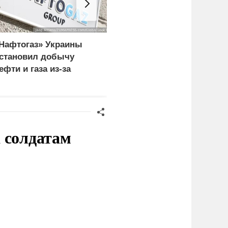
Нафтогаз» Украины
США призвали
становил добычу
американцев не
ефти и газа из-за
посещать Россию из-за
овреждения
атак ВСУ
нфраструктуры
 солдатам