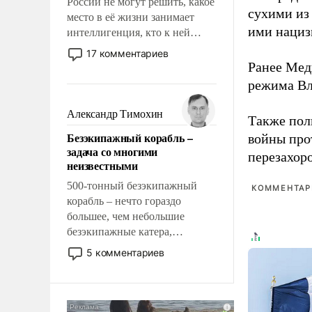
России не могут решить, какое
сухими из
место в её жизни занимает
ими нациз
интеллигенция, кто к ней
принадлежит, а кого из неё
17 комментариев
исключили с правом
Ранее Мед
восстановления и без оного. И
режима Вл
чем она отличается от просто
образованных людей. Иногда
Александр Тимохин
Также по
казалось, что эти вопросы
Безэкипажный корабль –
войны про
решены раз и навсегда, но –
задача со многими
нет, не решены.
перезахор
неизвестными
500-тонный безэкипажный
КОММЕНТАРИ
корабль – нечто гораздо
большее, чем небольшие
безэкипажные катера,
применение которых уже
5 комментариев
стало обыденностью. Задача по
созданию такого корабля очень
сложна и амбициозна. Однако
и ее реализация радикально