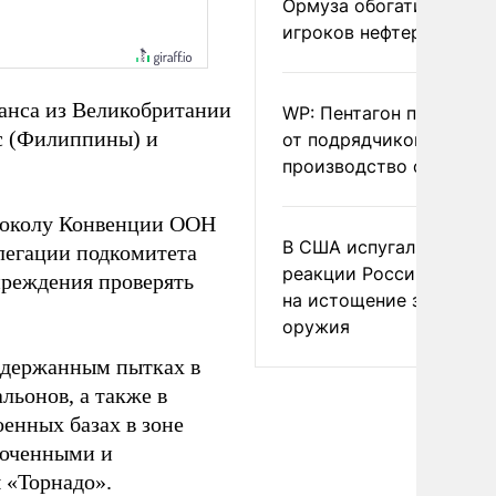
Ормуза обогатило новы
игроков нефтерынка
анса из Великобритании
WP: Пентагон потребов
с (Филиппины) и
от подрядчиков ускори
производство оружия
отоколу Конвенции ООН
В США испугались
легации подкомитета
реакции России и Кита
реждения проверять
на истощение запасов
оружия
адержанным пытках в
льонов, а также в
енных базах в зоне
люченными и
 «Торнадо».