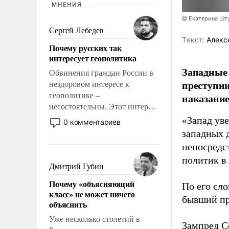
МНЕНИЯ
@ Екатерина Шт
Сергей Лебедев
Tекст:
Алекс
Почему русских так
интересует геополитика
Западные
Обвинения граждан России в
преступни
нездоровом интересе к
геополитике –
наказание
несостоятельны. Этот интерес
рационален и прагматичен. Он
«Запад уве
0 комментариев
обусловлен тысячелетним
западных 
опытом выживания в крайне
непосредс
непростых условиях и
политик в
фундаментальным знанием,
Дмитрий Губин
что мировая политика имеет
Почему «объясняющий
По его сло
свойство заявляться на порог
класс» не может ничего
нашего дома.
бывший пр
объяснить
Уже несколько столетий в
Зампред Со