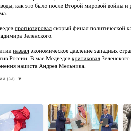
 воды, как это было после Второй мировой войны и
ма.
ведев
прогнозировал
скорый финал политической ка
адимира Зеленского.
литик
назвал
экономическое давление западных стра
тив России. В мае Медведев
критиковал
Зеленского 
онения нациста Андрея Мельника.
И (33)
▼