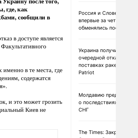
 Украину после того,
, где, как
Россия и Словения
жбами, сообщили в
впервые за четыре года
обменялись посланиям
тказ в доступе является
 Факультативного
Украина получила
очередной отказ в
поставках ракет для
 именно в те места, где
Patriot
ениям, содержатся
я».
Молдавию предупреди
к, и это может грозить
о последствиях выхода
циальный Киев не
СНГ
The Times: Закрытие