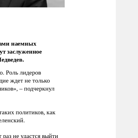
ками наемных
сут заслуженное
едведев.
о. Роль лидеров
дие ждет не только
чиков», – подчеркнул
таких политиков, как
еленский.
 раз не удастся выйти