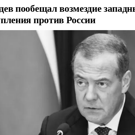
дев пообещал возмездие западн
упления против России