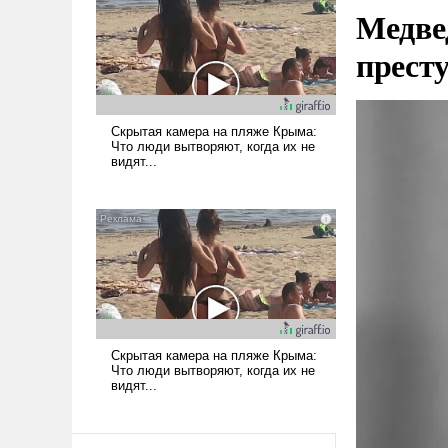
Медве
прест