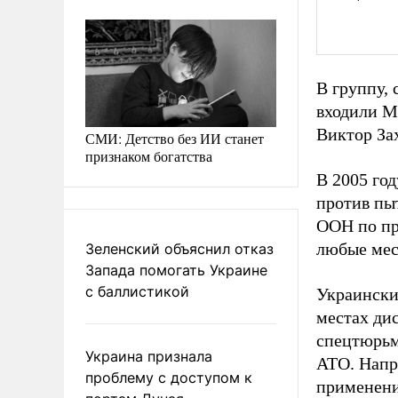
В группу,
входили М
Виктор За
СМИ: Детство без ИИ станет
признаком богатства
В 2005 го
против пы
ООН по пр
любые мес
Зеленский объяснил отказ
Запада помогать Украине
с баллистикой
Украински
местах ди
спецтюрьм
Украина признала
АТО. Напр
проблему с доступом к
применени