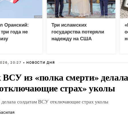
л Оранский:
Три исламских
«
три года не
государства потеряли
о
изу
надежду на США
н
кому дипломату
п
и
026, 20:27 •
НОВОСТИ ДНЯ
 ВСУ из «полка смерти» делала
отключающие страх» уколы
делала солдатам ВСУ отключающие страх уколы
Басилая