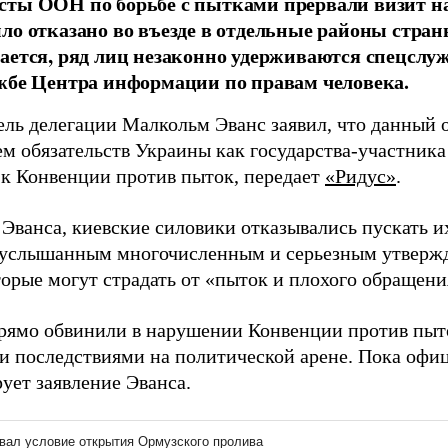
ты ООН по борьбе с пытками прервали визит на
ло отказано во въезде в отдельные районы страны
ается, ряд лиц незаконно удерживаются спецслу
жбе Центра информации по правам человека.
ль делегации Малкольм Эванс заявил, что данный о
м обязательств Украины как государства-участника
 к Конвенции против пыток, передает
«Ридус»
.
Эванса, киевские силовики отказывались пускать их
 услышанным многочисленным и серьезным утвержд
торые могут страдать от «пыток и плохого обращени
рямо обвинили в нарушении Конвенции против пыто
и последствиями на политической арене. Пока офи
ует заявление Эванса.