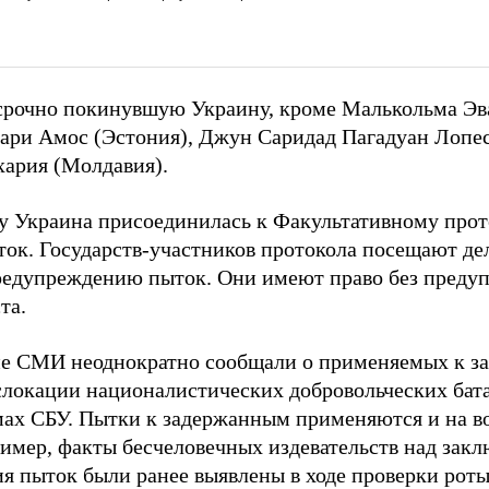
 срочно покинувшую Украину, кроме Малькольма Эв
ари Амос (Эстония), Джун Саридад Пагадуан Лопе
хария (Молдавия).
ду Украина присоединилась к Факультативному пр
ток. Государств-участников протокола посещают де
едупреждению пыток. Они имеют право без предуп
та.
е СМИ неоднократно сообщали о применяемых к з
слокации националистических добровольческих бата
ах СБУ. Пытки к задержанным применяются и на во
имер, факты бесчеловечных издевательств над зак
я пыток были ранее выявлены в ходе проверки роты