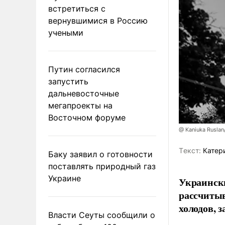
встретиться с
вернувшимися в Россию
учеными
Путин согласился
запустить
дальневосточные
мегапроекты на
Восточном форуме
@ Kaniuka Ruslan
Tекст:
Катер
Баку заявил о готовности
поставлять природный газ
Украине
Украински
рассчитыв
холодов, 
Власти Сеуты сообщили о