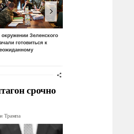
 окружении Зеленского
Турция нашла
ачали готовиться к
покупателей на
еожиданному
российские C-400
ценарию
тагон срочно
ки Трампа