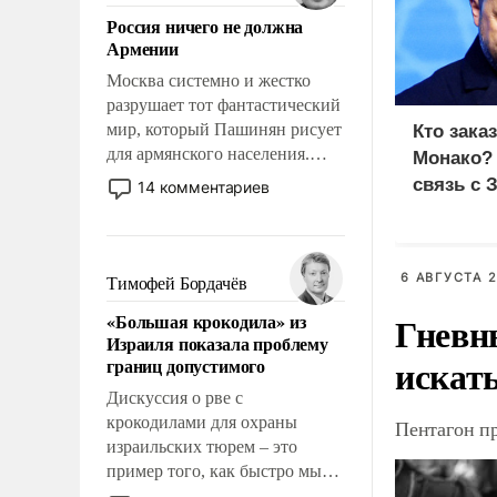
означает многолетний период
Россия ничего не должна
уязвимости США, например,
Армении
перед Китаем.
Москва системно и жестко
разрушает тот фантастический
мир, который Пашинян рисует
Кто зака
для армянского населения.
Монако?
Мир, где политические
связь с 
14 комментариев
прожекты будут безусловно
оплачиваться за счет
российских
налогоплательщиков и где
6 АВГУСТА 2
Тимофей Бордачёв
Еревану за свои поступки не
Гневн
«Большая крокодила» из
нужно отвечать.
Израиля показала проблему
искат
границ допустимого
Дискуссия о рве с
крокодилами для охраны
Пентагон п
израильских тюрем – это
пример того, как быстро мы
двигаемся по пути