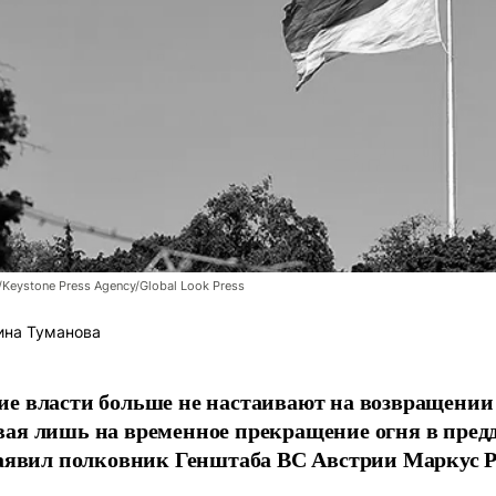
/Keystone Press Agency/Global Look Press
ина Туманова
е власти больше не настаивают на возвращении
ая лишь на временное прекращение огня в пред
заявил полковник Генштаба ВС Австрии Маркус Р