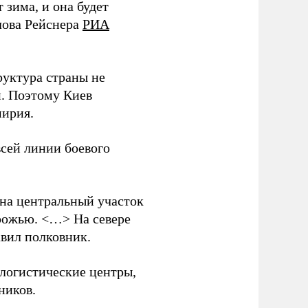
зима, и она будет
лова Рейснера
РИА
руктура страны не
и. Поэтому Киев
мирия.
всей линии боевого
 на центральный участок
рожью. <…> На севере
вил полковник.
логистические центры,
ников.