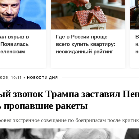
зал взрыв в
Где в России проще
В
 Появилась
всего купить квартиру:
н
Зеленским
неожиданный рейтинг
н
с
026, 10:11 •
НОВОСТИ ДНЯ
ый звонок Трампа заставил Пен
ь пропавшие ракеты
ровел экстренное совещание по боеприпасам после крити