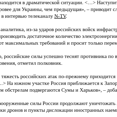
находится в драматической ситуации. <…> Наступит 
уровее для Украины, чем предыдущая», – приводит с
в интервью телеканалу
N-TV
.
 аналитика, из-за ударов российских войск инфраст
производить достаточное количество электроэнерги
 от максимальных требований и просит только пере
о, российские силы успешно теснят противника по 
овения, отметил полковник.
 тяжесть российских атак по-прежнему приходится
…> На южном участке Россия приближается к Запо
м обстрелам подвергаются Сумы и Харьков», – доба
вооруженные силы России продолжают уничтожать 
рки дронов и пункты дислокации иностранных наем