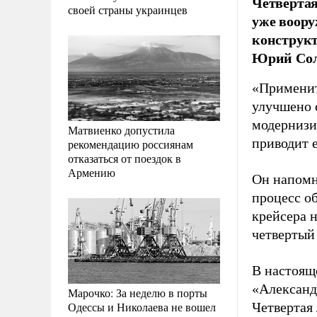
Четвертая
своей страны украинцев
уже воору
конструкт
Юрий Сол
«Примените
улучшено 
модернизир
Матвиенко допустила
приводит 
рекомендацию россиянам
отказаться от поездок в
Армению
Он напомни
процесс о
крейсера 
четвертый
В настоящ
«Александ
Марочко: За неделю в порты
Одессы и Николаева не вошел
Четвертая 