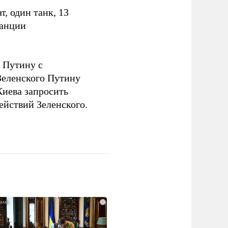
, один танк, 13
танции
 Путину с
еленского Путину
Киева запросить
ействий Зеленского.
i