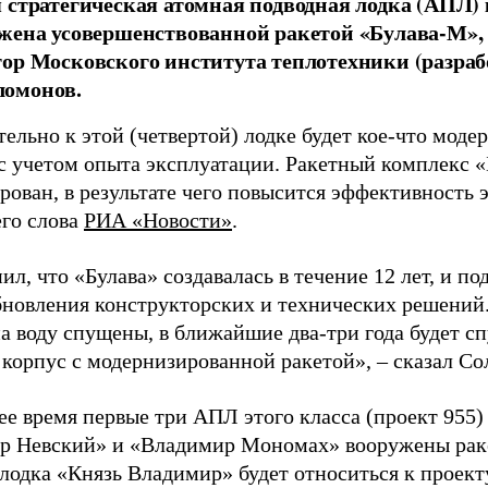
 стратегическая атомная подводная лодка (АПЛ) 
жена усовершенствованной ракетой «Булава-М»,
ор Московского института теплотехники (разраб
омонов.
льно к этой (четвертой) лодке будет кое-что моде
с учетом опыта эксплуатации. Ракетный комплекс «
ован, в результате чего повысится эффективность э
его слова
РИА «Новости»
.
л, что «Булава» создавалась в течение 12 лет, и п
бновления конструкторских и технических решений
на воду спущены, в ближайшие два-три года будет с
 корпус с модернизированной ракетой», – сказал Со
ее время первые три АПЛ этого класса (проект 955
р Невский» и «Владимир Мономах» вооружены раке
лодка «Князь Владимир» будет относиться к проект