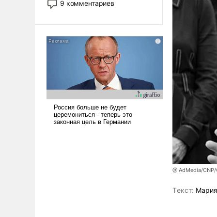
9 комментариев
революционных изменений.
То, что несколько лет назад
было образом для
псевдонаучной фантастики,
стало всерьез обсуждаемой
идеей.
@ AdMedia/CNP/G
Tекст:
Мария