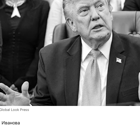
lobal Look Press
 Иванова