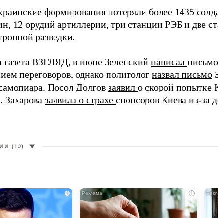
краинские формирования потеряли более 1435 солдат
н, 12 орудий артиллерии, три станции РЭБ и две с
тронной разведки.
а газета ВЗГЛЯД, в июне Зеленский
написал
письмо
ием переговоров, однако политолог
назвал письмо
З
самопиара. Посол Долгов
заявил
о скорой попытке 
. Захарова
заявила о страхе
спонсоров Киева из-за д
И (10)
▼
i
i