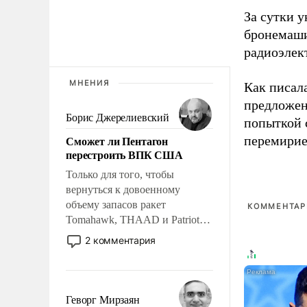
За сутки у
бронемаши
радиоэлек
МНЕНИЯ
Как писал
предложен
Борис Джерелиевский
попыткой 
Сможет ли Пентагон
перемирие
перестроить ВПК США
Только для того, чтобы
вернуться к довоенному
объему запасов ракет
КОММЕНТАРИ
Tomahawk, THAAD и Patriot
США потребуется более трех
2 комментария
лет. Даже небольшая война с
Ираном опустошила
американские арсеналы.
Сложившаяся ситуация
Геворг Мирзаян