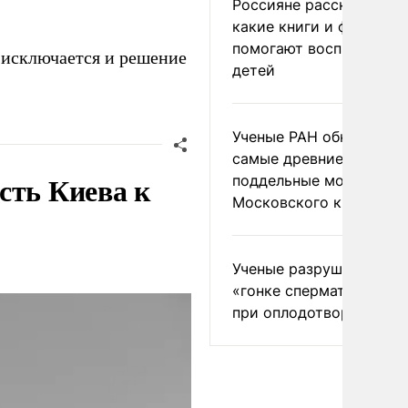
Россияне рассказали,
какие книги и фильмы
помогают воспитывать
 исключается и решение
детей
Ученые РАН обнаружил
самые древние
сть Киева к
поддельные монеты
Московского княжеств
Ученые разрушили миф
«гонке сперматозоидов
при оплодотворении