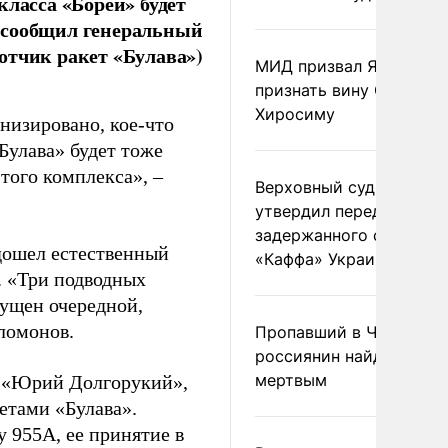
класса «Борей» будет
 сообщил генеральный
отчик ракет «Булава»)
МИД призвал Японию
признать вину США за
Хиросиму
рнизировано, кое-что
Булава» будет тоже
того комплекса», –
Верховный суд Швеции
утвердил передачу
задержанного сухогруз
одошел естественный
«Каффа» Украине
. «Три подводных
пущен очередной,
ломонов.
Пропавший в Черногор
россиянин найден
мертвым
) «Юрий Долгорукий»,
тами «Булава».
у 955А, ее принятие в