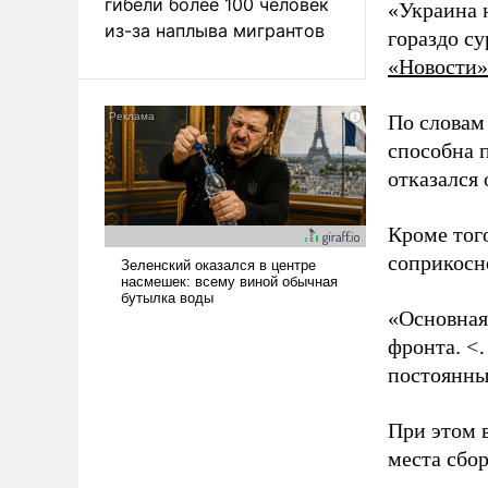
гибели более 100 человек
«Украина 
из-за наплыва мигрантов
гораздо с
«Новости»
По словам
способна 
отказался
Кроме тог
соприкосн
«Основная
фронта. <
постоянны
При этом 
места сбо