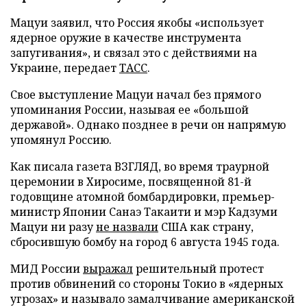
Мацуи заявил, что Россия якобы «использует
ядерное оружие в качестве инструмента
запугивания», и связал это с действиями на
Украине, передает
ТАСС
.
Свое выступление Мацуи начал без прямого
упоминания России, называя ее «большой
державой». Однако позднее в речи он напрямую
упомянул Россию.
Как писала газета ВЗГЛЯД, во время траурной
церемонии в Хиросиме, посвященной 81-й
годовщине атомной бомбардировки, премьер-
министр Японии Санаэ Такаити и мэр Кадзуми
Мацуи ни разу
не назвали
США как страну,
сбросившую бомбу на город 6 августа 1945 года.
МИД России
выражал
решительный протест
против обвинений со стороны Токио в «ядерных
угрозах» и называло замалчивание американской