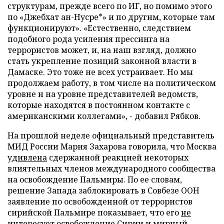
структурам, прежде всего по ИГ, но помимо этого
по «Джебхат ан-Нусре*» и по другим, которые там
функционируют». «Естественно, следствием
подобного рода усиления прессинга на
террористов может, и, на наш взгляд, должно
стать укрепление позиций законной власти в
Дамаске. Это тоже не всех устраивает. Но мы
продолжаем работу, в том числе на политическом
уровне и на уровне представителей ведомств,
которые находятся в постоянном контакте с
американскими коллегами», - добавил Рябков.
На прошлой неделе официальный представитель
МИД России Мария Захарова говорила, что Москва
удивлена
сдержанной реакцией некоторых
влиятельных членов международного сообщества
на освобождение Пальмиры. По ее словам,
решение Запада заблокировать в Совбезе ООН
заявление по освобожденной от террористов
сирийской Пальмире показывает, что его
не
интересует
освобождение Сирии и мирный