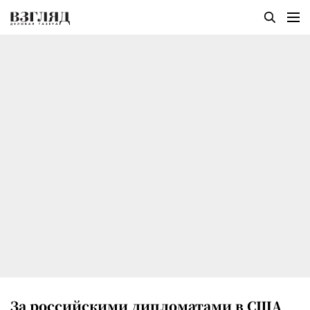
За российскими дипломатами в США