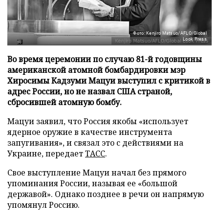
Фото: Kenjiro Matsuo/AFLO/Global
Look Press
Во время церемонии по случаю 81-й годовщины
американской атомной бомбардировки мэр
Хиросимы Кадзуми Мацуи выступил с критикой в
адрес России, но не назвал США страной,
сбросившей атомную бомбу.
Мацуи заявил, что Россия якобы «использует
ядерное оружие в качестве инструмента
запугивания», и связал это с действиями на
Украине, передает
ТАСС
.
Свое выступление Мацуи начал без прямого
упоминания России, называя ее «большой
державой». Однако позднее в речи он напрямую
упомянул Россию.