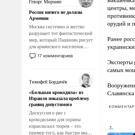
Бакшеевка
Геворг Мирзаян
означает многолетний период
центры, м
Россия ничего не должна
уязвимости США, например,
противника
Армении
перед Китаем.
орудий и 
Москва системно и жестко
разрушает тот фантастический
Ранее рос
мир, который Пашинян рисует
украински
для армянского населения.
Мир, где политические
17 комментариев
прожекты будут безусловно
Эксперты
оплачиваться за счет
самых мощ
российских
налогоплательщиков и где
Тимофей Бордачёв
Вооружен
Еревану за свои поступки не
«Большая крокодила» из
Славянска
нужно отвечать.
Израиля показала проблему
границ допустимого
КОММЕНТАРИ
Дискуссия о рве с
крокодилами для охраны
израильских тюрем – это
пример того, как быстро мы