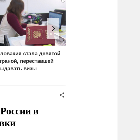
i
ловакия стала девятой
Эксперты объяснили,
траной, переставшей
почему сложно
ыдавать визы
защитить НПЗ от дроно
оссиянам
России в
овки