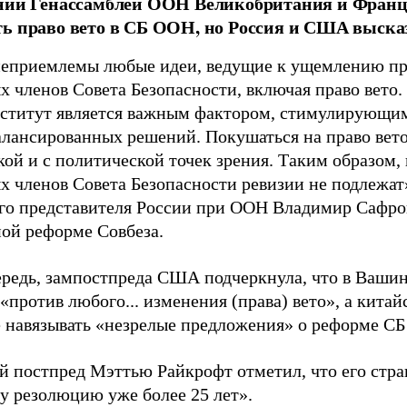
ании Генассамблеи ООН Великобритания и Фран
ь право вето в СБ ООН, но Россия и США выска
неприемлемы любые идеи, ведущие к ущемлению п
х членов Совета Безопасности, включая право вето.
ститут является важным фактором, стимулирующим
алансированных решений. Покушаться на право вето
кой и с политической точек зрения. Таким образом
 членов Совета Безопасности ревизии не подлежат»
го представителя России при ООН Владимир Сафрон
ой реформе Совбеза.
ередь, зампостпреда США подчеркнула, что в Ваши
«против любого... изменения (права) вето», а кит
е навязывать «незрелые предложения» о реформе С
й постпред Мэттью Райкрофт отметил, что его стра
ну резолюцию уже более 25 лет».