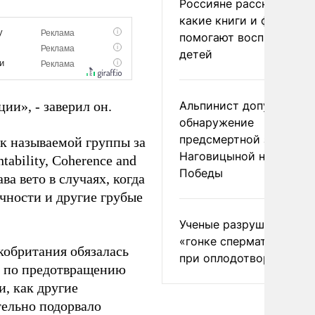
Россияне рассказали,
какие книги и фильмы
помогают воспитывать
детей
ии», - заверил он.
Альпинист допустил
обнаружение
предсмертной записки
ак называемой группы за
Наговицыной на пике
ability, Coherence and
Победы
ва вето в случаях, когда
чности и другие грубые
Ученые разрушили миф
«гонке сперматозоидов
кобритания обязалась
при оплодотворении
и по предотвращению
, как другие
тельно подорвало