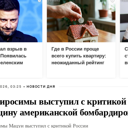
i
i
зал взрыв в
Где в России проще
С
 Появилась
всего купить квартиру:
с
Зеленским
неожиданный рейтинг
в
р
026, 03:25 •
НОВОСТИ ДНЯ
иросимы выступил с критикой 
щину американской бомбардир
мы Мацуи выступил с критикой России