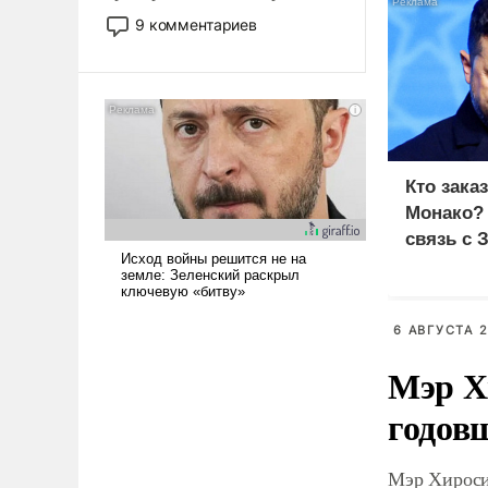
двигаемся по пути
9 комментариев
революционных изменений.
То, что несколько лет назад
было образом для
псевдонаучной фантастики,
стало всерьез обсуждаемой
идеей.
Кто зака
Монако?
связь с 
6 АВГУСТА 2
Мэр Х
годов
Мэр Хироси