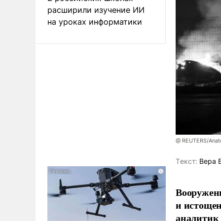
расширили изучение ИИ
на уроках информатики
@ REUTERS/Anato
Tекст:
Вера 
Вооруженн
и истоще
аналитик