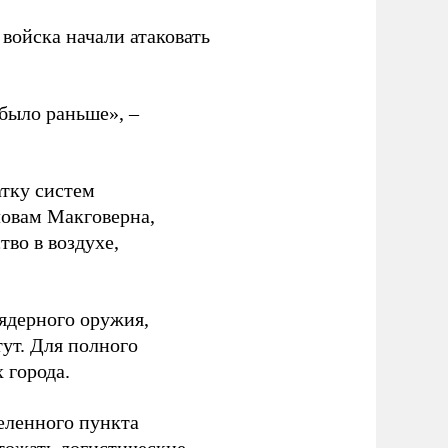
войска начали атаковать
было раньше», –
атку систем
ловам Макговерна,
тво в воздухе,
ядерного оружия,
ут. Для полного
 города.
еленного пункта