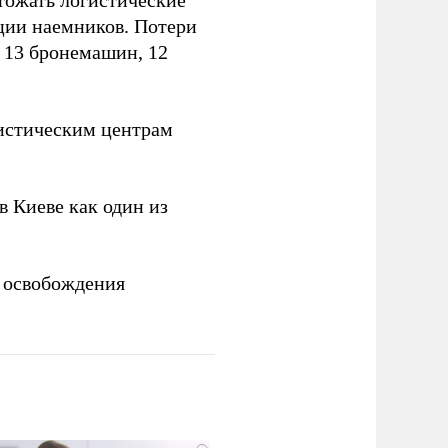
тожать логистические
ции наемников. Потери
, 13 бронемашин, 12
истическим центрам
 Киеве как один из
 освобождения