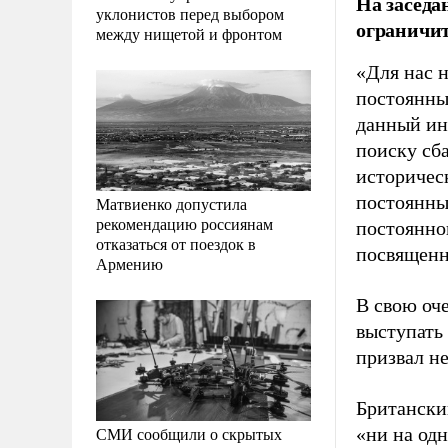
На засед
уклонистов перед выбором
ограничит
между нищетой и фронтом
«Для нас 
постоянны
данный ин
поиску сб
историчес
постоянных
Матвиенко допустила
рекомендацию россиянам
постоянно
отказаться от поездок в
посвященн
Армению
В свою оч
выступать 
призвал н
Британски
СМИ сообщили о скрытых
«ни на од