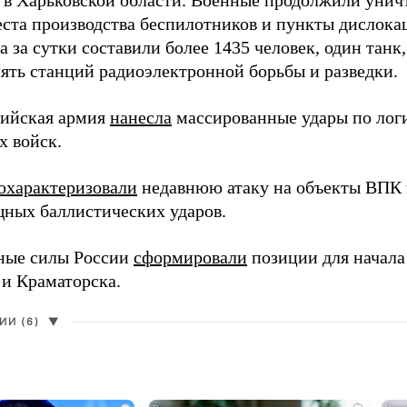
 в Харьковской области. Военные продолжили унич
еста производства беспилотников и пункты дислока
 за сутки составили более 1435 человек, один танк
пять станций радиоэлектронной борьбы и разведки.
сийская армия
нанесла
массированные удары по лог
х войск.
охарактеризовали
недавнюю атаку на объекты ВПК в
ных баллистических ударов.
ные силы России
сформировали
позиции для начала
 и Краматорска.
И (6)
▼