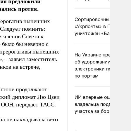
ция предложили
зались против.
Сортировочный пункт
рерогатив нынешних
«Укрпочты» в Павлогра
 Следует помнить:
уничтожен «Бандероль
 членов Совета к
 было бы неверно с
, прерогативы нынешних
На Украине предупреди
, - заявил заместитель
об удорожании китайс
ков на встрече,
электроники после уда
по портам
нгтоне продолжают
айский дипломат Лю Цзеи
ИИ впервые оштрафова
Б ООН, передает
ТАСС
.
владельца подмосковн
участка за борщевик
на не накладывала вето