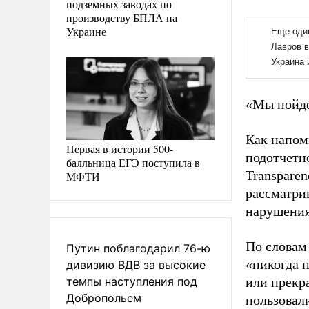
подземных заводах по
производству БПЛА на
Украине
«Мы пойде
Как напом
Первая в истории 500-
подотчетно
балльница ЕГЭ поступила в
Transparen
МФТИ
рассматри
нарушения
По словам
Путин поблагодарил 76-ю
«никогда 
дивизию ВДВ за высокие
темпы наступления под
или прекр
Добропольем
пользовали