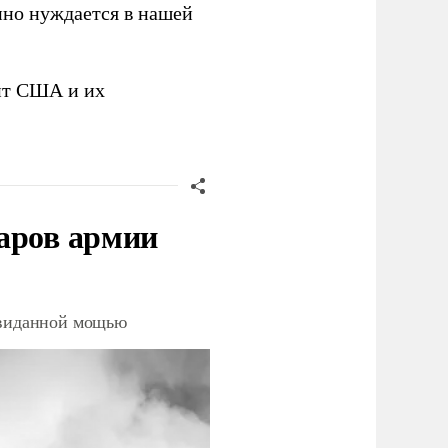
янно нуждается в нашей
лит США и их
аров армии
невиданной мощью