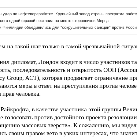
м на такой шаг только в самой чрезвычайной ситуац
нил дипломат, Лондон входит в число участников т
сть, последовательность и открытость ООН (Account
cy Group, ACT), которая продвигает ограничение пра
ваются меры в ответ на преступления против челове
 прав человека.
 Райкрофта, в качестве участника этой группы Вели
не голосовать против достойного проекта резолюци
ащению массовых зверств». К сожалению, мы видели
сь своим правом вето в узких интересах, что значи