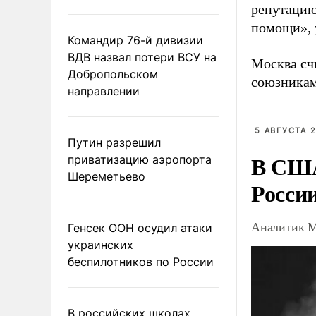
репутацию 
помощи», 
Командир 76-й дивизии
ВДВ назвал потери ВСУ на
Москва сч
Добропольском
союзника
направлении
5 АВГУСТА 2
Путин разрешил
В США
приватизацию аэропорта
Шереметьево
Росси
Аналитик М
Генсек ООН осудил атаки
украинских
беспилотников по России
В российских школах