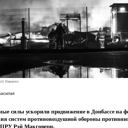
lii Stepanov
Басилая
ые силы ускорили продвижение в Донбассе на 
ния систем противовоздушной обороны противни
 ЦРУ Рэй Макговерн.