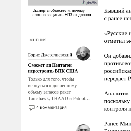
Бывший ан
с ранее н
«Русские 
отметил э
МНЕНИЯ
Борис Джерелиевский
Он добави
противово
Сможет ли Пентагон
перестроить ВПК США
российская
передает
Р
Только для того, чтобы
вернуться к довоенному
объему запасов ракет
Аналитик 
Tomahawk, THAAD и Patriot
поскольку
США потребуется более трех
4 комментария
контроля н
лет. Даже небольшая война с
Ираном опустошила
Ранее Мин
американские арсеналы.
Сложившаяся ситуация