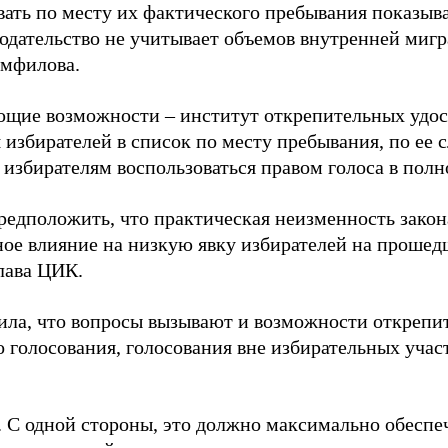
вать по месту их фактического пребывания показыв
нодательство не учитывает объемов внутренней мигр
амфилова.
щие возможности – институт открепительных удос
 избирателей в список по месту пребывания, по ее 
 избирателям воспользоваться правом голоса в полн
едположить, что практическая неизменность закона
ное влияние на низкую явку избирателей на прошед
глава ЦИК.
ила, что вопросы вызывают и возможности открепи
 голосования, голосования вне избирательных участ
 С одной стороны, это должно максимально обесп