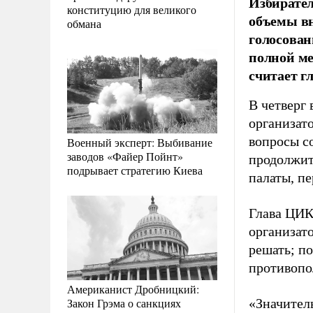
Избирател
конституцию для великого
объемы в
обмана
голосован
полной ме
считает г
В четверг
организато
вопросы с
Военный эксперт: Выбивание
заводов «Файер Пойнт»
продолжит
подрывает стратегию Киева
палаты, п
Глава ЦИК
организат
решать; п
противопо
Американист Дробницкий:
Закон Грэма о санкциях
«Значител