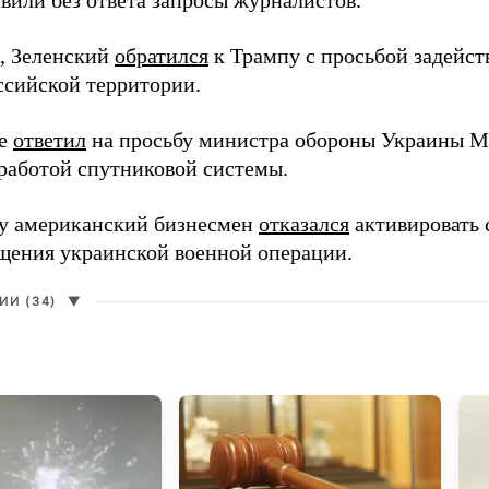
вили без ответа запросы журналистов.
, Зеленский
обратился
к Трампу с просьбой задейств
ссийской территории.
ее
ответил
на просьбу министра обороны Украины М
работой спутниковой системы.
ду американский бизнесмен
отказался
активировать 
щения украинской военной операции.
И (34)
▼