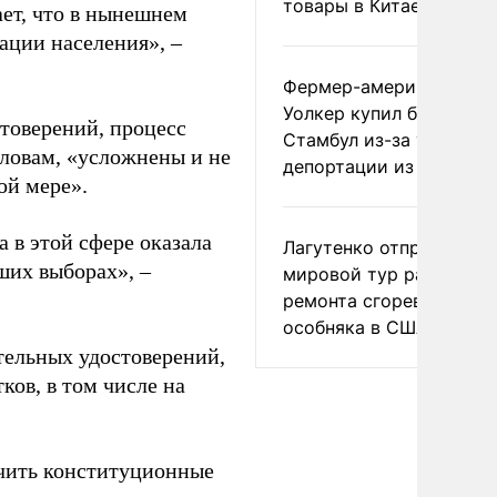
товары в Китае
ает, что в нынешнем
ации населения», –
Фермер-американец
Уолкер купил билет в
товерений, процесс
Стамбул из-за угрозы
словам, «усложнены и не
депортации из России
ой мере».
 в этой сфере оказала
Лагутенко отправился в
ших выборах», –
мировой тур ради
ремонта сгоревшего
особняка в США
тельных удостоверений,
ков, в том числе на
ечить конституционные