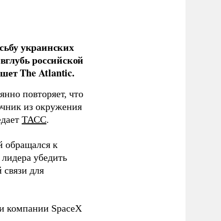
сьбу украинских
 вглубь российской
ет The Atlantic.
нно повторяет, что
чник из окружения
едает
ТАСС
.
й обращался к
 лидера убедить
 связи для
ли компании SpaceX