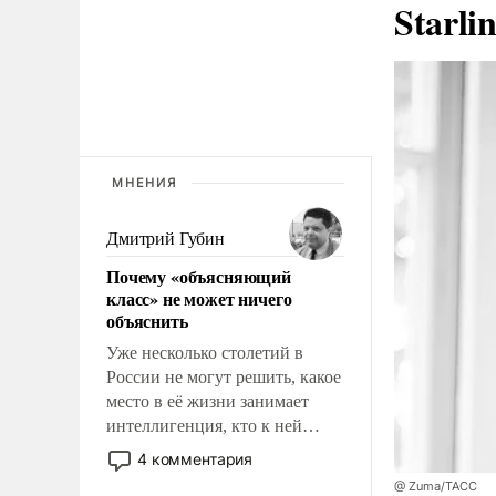
Starli
МНЕНИЯ
Дмитрий Губин
Почему «объясняющий
класс» не может ничего
объяснить
Уже несколько столетий в
России не могут решить, какое
место в её жизни занимает
интеллигенция, кто к ней
принадлежит, а кого из неё
4 комментария
исключили с правом
@ Zuma/ТАСС