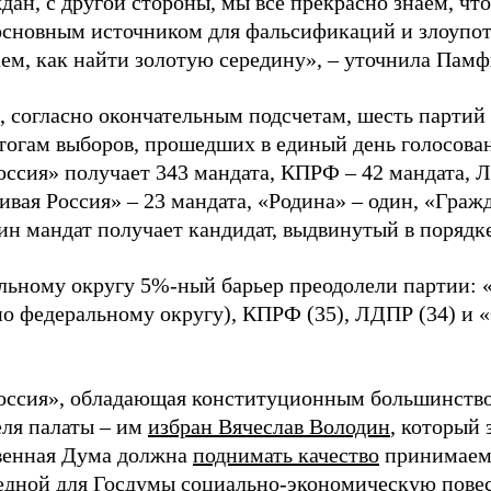
дан, с другой стороны, мы все прекрасно знаем, чт
основным источником для фальсификаций и злоупот
ем, как найти золотую середину», – уточнила Памф
 согласно окончательным подсчетам, шесть партий
тогам выборов, прошедших в единый день голосован
оссия» получает 343 мандата, КПРФ – 42 мандата, 
ивая Россия» – 23 мандата, «Родина» – один, «Граж
дин мандат получает кандидат, выдвинутый в поряд
льному округу 5%-ный барьер преодолели партии: «
по федеральному округу), КПРФ (35), ЛДПР (34) и 
оссия», обладающая конституционным большинство
еля палаты – им
избран Вячеслав Володин
, который 
венная Дума должна
поднимать качество
принимаемы
едной для Госдумы социально-экономическую пове