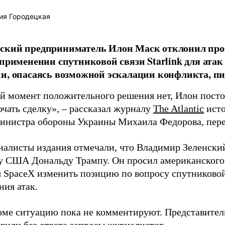
ия Городецкая
ский предприниматель Илон Маск отклонил про
 применении спутниковой связи Starlink для атак
и, опасаясь возможной эскалации конфликта, пиш
й момент положительного решения нет, Илон постоя
ючать сделку», – рассказал журналу
The Atlantic
исто
инистра обороны Украины Михаила Федорова, пер
налисты издания отмечали, что Владимир Зеленски
у США Дональду Трампу. Он просил американского
я SpaceX изменить позицию по вопросу спутниковой
ния атак.
оме ситуацию пока не комментируют. Представите