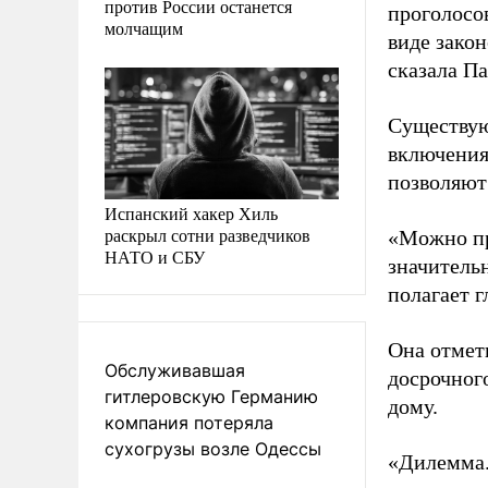
против России останется
проголосо
молчащим
виде зако
сказала П
Существую
включения
позволяют
Испанский хакер Хиль
раскрыл сотни разведчиков
«Можно пр
НАТО и СБУ
значитель
полагает 
Она отмет
Обслуживавшая
досрочного
гитлеровскую Германию
дому.
компания потеряла
сухогрузы возле Одессы
«Дилемма.