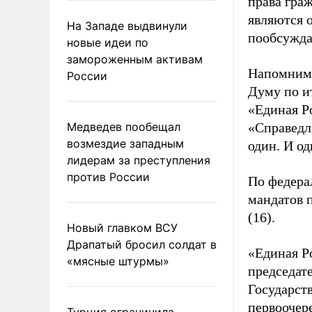
права граж
являются 
На Западе выдвинули
пообсужда
новые идеи по
замороженным активам
Напомним,
России
Думу по и
«Единая Р
Медведев пообещал
«Справедл
возмездие западным
один. И о
лидерам за преступления
против России
По федера
мандатов 
(16).
Новый главком ВСУ
Драпатый бросил солдат в
«Единая Р
«мясные штурмы»
председат
Государст
первоочер
Турция ограничила