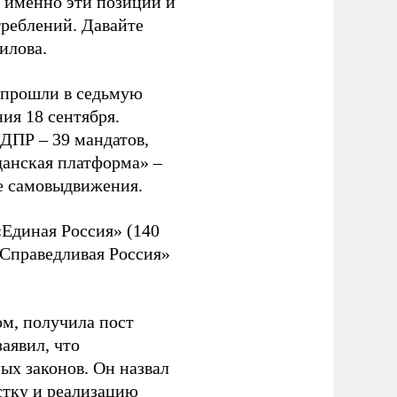
о именно эти позиции и
реблений. Давайте
илова.
 прошли в седьмую
ия 18 сентября.
ЛДПР – 39 мандатов,
данская платформа» –
ке самовыдвижения.
Единая Россия» (140
«Справедливая Россия»
м, получила пост
заявил, что
х законов. Он назвал
стку и реализацию