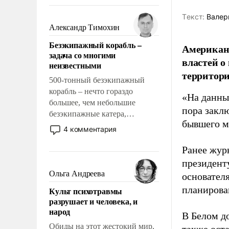
восстановления и без оного. И
чем она отличается от просто
Tекст:
Валер
образованных людей. Иногда
Александр Тимохин
казалось, что эти вопросы
Безэкипажный корабль –
Американ
решены раз и навсегда, но –
задача со многими
нет, не решены.
властей о
неизвестными
территори
500-тонный безэкипажный
корабль – нечто гораздо
«На данны
большее, чем небольшие
пора закл
безэкипажные катера,
бывшего м
применение которых уже
4 комментария
стало обыденностью. Задача по
созданию такого корабля очень
Ранее жур
сложна и амбициозна. Однако
президент
и ее реализация радикально
Ольга Андреева
основател
поднимет наши боевые
планирова
Культ психотравмы
возможности.
разрушает и человека, и
народ
В Белом д
Обиды на этот жестокий мир,