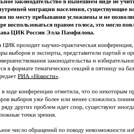
ьное законодательство в нынешнем виде не учи
нутренней миграции населения, существующие в
ия по месту пребывания усложнены и не позволя
ре воспользоваться правом голоса, это могло пов
лава ЦИК России Элла Памфилова.
 в ЦИК проходит научно-практическая конференция, 
ры выборов и эксперты, представители партий и ор
овершенствования законодательства и избирательног
ся в формате тематических секций в пятницу на ба
ередает
РИА «Новости»
.
 в ходе конференции отметила, что по некоторым п
оров выборов уже более или менее сложилось понима
о ряду других проблем идет спор, существуют иногд
ложные точки зрения.
ьное число обращений по поводу невозможности из