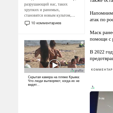
также оста
разрушающий нас, таких
хрупких и ранимых,
Напомним
становятся новым культом,
атак по ро
постепенно вытесняя и
10 комментариев
отменяя традиционное
Маск ран
требование к человеку – быть
мужественным и твердым под
помощи с 
ударами судьбы, брать на себя
ответственность, помогать
В 2022 го
слабым, идти вперед и
предотвра
адаптироваться.
КОММЕНТАРИ