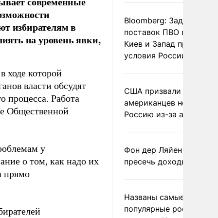
тывает современные
озможности
Bloomberg: Задержка
ют избирателям в
поставок ПВО вынудит
лиять на уровень явки,
Киев и Запад принять
условия России
в ходе которой
ганов власти обсудят
США призвали
о процесса. Работа
американцев не посеща
зе Общественной
Россию из-за атак ВСУ
роблемам у
Фон дер Ляйен призвал
ние о том, как надо их
пресечь доходы России
а прямо
Названы самые
популярные российски
бирателей