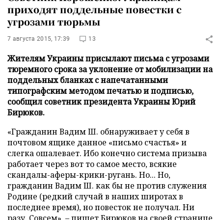
приходят поддельные повестки с
угрозами тюрьмы
7 августа 2015, 17:39
13
Жителям Украины присылают письма с угрозами
тюремного срока за уклонение от мобилизации на
поддельных бланках с напечатанными
типографским методом печатью и подписью,
сообщил советник президента Украины Юрий
Бирюков.
«Гражданин Вадим Ш. обнаруживает у себя в
почтовом ящике данное «письмо счастья» и
слегка ошалевает. Ибо конечно система призыва
работает через вот то самое место, всякие
скандалы-аферы-крики-ругань. Но... Но,
гражданин Вадим Ш. как бы не против служения
Родине (редкий случай в наших широтах в
последнее время), но повесток не получал. Ни
разу. Совсем», – пишет Бирюков на своей странице