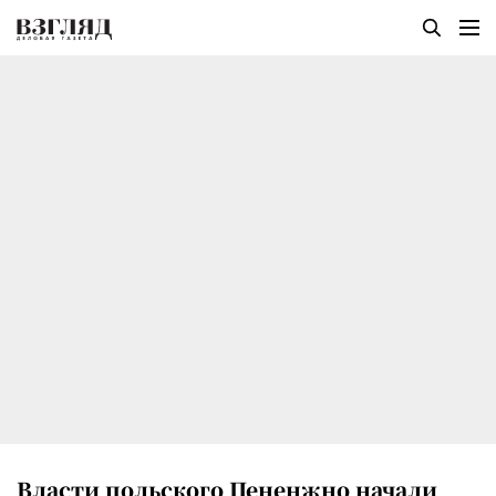
Власти польского Пененжно начали