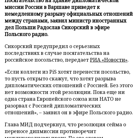
Посягательство на здание дипломатической
миссии России в Варшаве приведет к
немедленному разрыву официальных отношений
между странами, заявил министр иностранных
дел Польши Радослав Сикорский в эфире
Польского радио.
Сикорский предупредил о серьезных
последствиях в случае посягательства на
российское посольство, передает
РИА «Новости»
.
«Если коллеги из PiS хотят перенести посольство,
то пусть открыто скажут, что хотят разрыва
дипломатических отношений с Россией. Без этого
нет возможности этой резолюции. Пока еще ни
одна страна Европейского союза или НАТО не
разорвал с Россией дипломатических
отношений», – заявил он в эфире Польского радио.
Глава МИД подчеркнул, что резолюция сейма о
переносе дипмиссии противоречит
международному праву. По его словам,