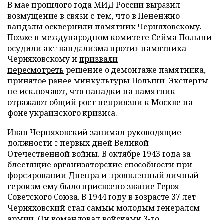
В мае прошлого года МИД России выразил
возмущение в связи с тем, что в Пененжно
вандалы
осквернили
памятник Черняховскому.
Позже в международном комитете Сейма Польши
осудили акт вандализма против памятника
Черняховскому и
призвали
пересмотреть
решение о демонтаже памятника,
принятое ранее минкультуры Польши. Эксперты
не исключают, что нападки на памятник
отражают общий рост неприязни к Москве на
фоне украинского кризиса.
Иван Черняховский занимал руководящие
должности с первых дней Великой
Отечественной войны. В октябре 1943 года за
блестящие организаторские способности при
форсировании Днепра и проявленный личный
героизм ему было присвоено звание Героя
Советского Союза. В 1944 году в возрасте 37 лет
Черняховский стал самым молодым генералом
армии. Он командовал войсками 3-го