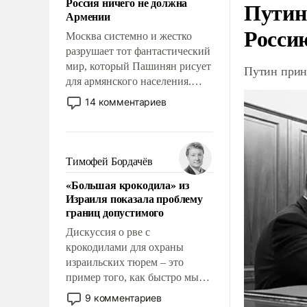
Россия ничего не должна
Путин
уязвимости США, например,
Армении
перед Китаем.
Росси
Москва системно и жестко
разрушает тот фантастический
мир, который Пашинян рисует
Путин прин
для армянского населения.
Мир, где этому населению все
14 комментариев
должны просто по
определению, где его
политические прожекты будут
беспрекословно оплачиваться
Тимофей Бордачёв
за счет российских
«Большая крокодила» из
налогоплательщиков и где за
Израиля показала проблему
свои поступки не нужно
границ допустимого
отвечать.
Дискуссия о рве с
крокодилами для охраны
израильских тюрем – это
пример того, как быстро мы
двигаемся по пути
9 комментариев