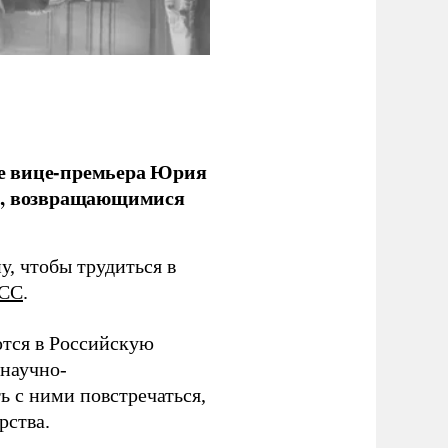
е вице-премьера Юрия
ми, возвращающимися
у, чтобы трудиться в
СС
.
тся в Российскую
научно-
ь с ними повстречаться,
рства.