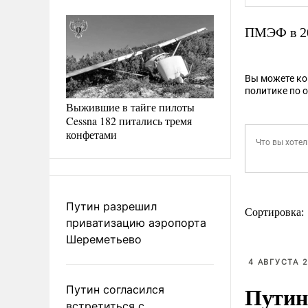
ПМЭФ в 20
Вы можете к
политике по 
Выжившие в тайге пилоты
Cessna 182 питались тремя
конфетами
Путин разрешил
Сортировка:
приватизацию аэропорта
Шереметьево
4 АВГУСТА 2
Путин
Путин согласился
встретиться с