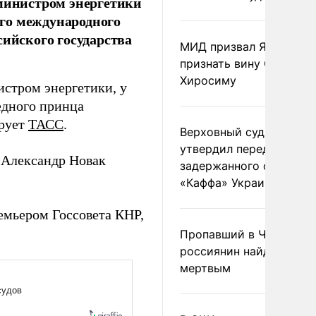
 министром энергетики
го международного
сийского государства
МИД призвал Японию
признать вину США за
Хиросиму
истром энергетики, у
едного принца
ирует
ТАСС
.
Верховный суд Швеции
утвердил передачу
 Александр Новак
задержанного сухогруз
«Каффа» Украине
емьером Госсовета КНР,
Пропавший в Черногор
россиянин найден
мертвым