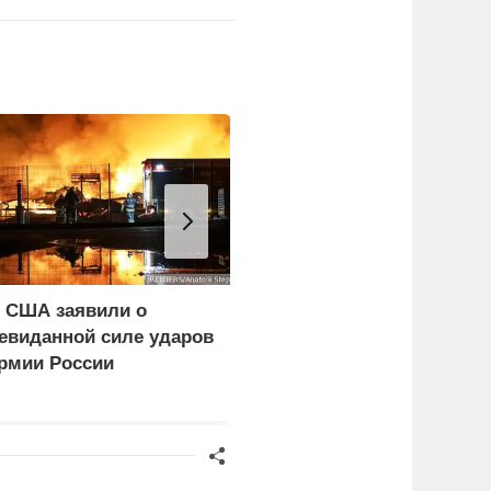
 США заявили о
WP: Трамп отчитал
евиданной силе ударов
Хегсета за нехватку
рмии России
ракет