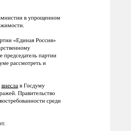
 амнистии в упрощенном
ижимости.
артии «Единая Россия»
арственному
е председатель партии
уме рассмотреть и
е
внесла
в Госдуму
ражей. Правительство
 востребованности среди
т.