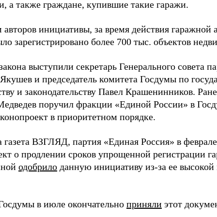
и, а также граждане, купившие такие гаражи.
 авторов инициативы, за время действия гаражной
ыло зарегистрировано более 700 тыс. объектов недв
закона выступили секретарь Генерального совета п
Якушев и председатель комитета Госдумы по госуд
ству и законодательству Павел Крашенинников. Ране
едведев поручил фракции «Единой России» в Госд
аконопроект в приоритетном порядке.
а газета ВЗГЛЯД, партия «Единая Россия» в феврал
ект о продлении сроков упрощенной регистрации га
сной
одобрило
данную инициативу из-за ее высокой
Госдумы в июле окончательно
приняли
этот докумен