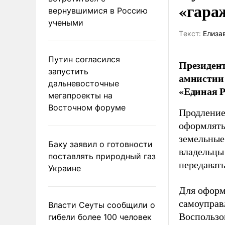
«гара
вернувшимися в Россию
учеными
Tекст:
Елиза
Путин согласился
Президент
запустить
амнистии 
дальневосточные
«Единая Р
мегапроекты на
Восточном форуме
Продление
оформлять 
земельные
Баку заявил о готовности
владельцы
поставлять природный газ
передават
Украине
Для оформ
самоуправ
Власти Сеуты сообщили о
Воспользо
гибели более 100 человек