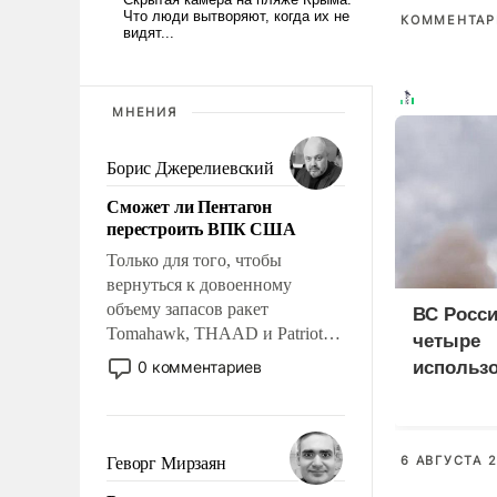
КОММЕНТАРИ
МНЕНИЯ
Борис Джерелиевский
Сможет ли Пентагон
перестроить ВПК США
Только для того, чтобы
вернуться к довоенному
объему запасов ракет
ВС Росси
Tomahawk, THAAD и Patriot
четыре
США потребуется более трех
0 комментариев
использ
лет. Даже небольшая война с
доставки
Ираном опустошила
судна
американские арсеналы.
Сложившаяся ситуация
6 АВГУСТА 2
Геворг Мирзаян
означает многолетний период