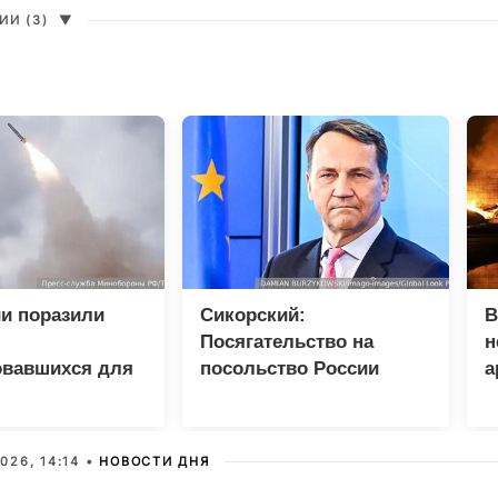
И (3)
▼
и поразили
Сикорский:
В
Посягательство на
н
овавшихся для
посольство России
а
 грузов ВСУ
грозит разрывом
дипотношений
026, 14:14 •
НОВОСТИ ДНЯ