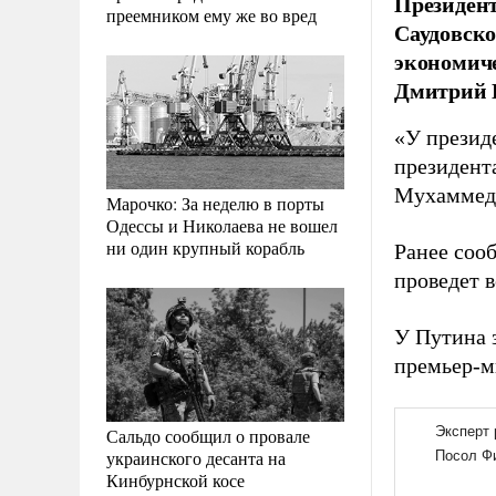
Президент
преемником ему же во вред
Саудовско
экономиче
Дмитрий 
«У презид
президент
Мухаммедо
Марочко: За неделю в порты
Одессы и Николаева не вошел
ни один крупный корабль
Ранее соо
проведет в
У Путина 
премьер-м
Сальдо сообщил о провале
украинского десанта на
Кинбурнской косе