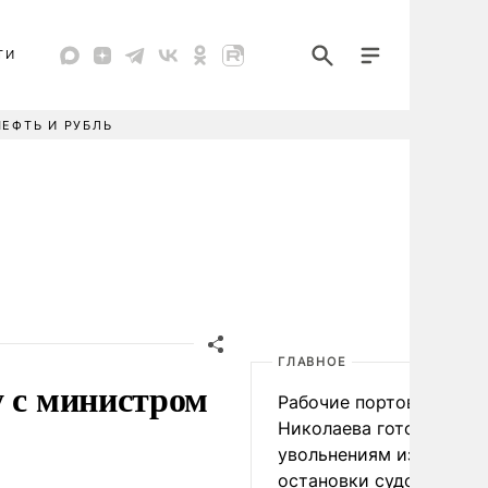
ТИ
НЕФТЬ И РУБЛЬ
ГЛАВНОЕ
у с министром
Рабочие портов Одессы
Николаева готовятся к
увольнениям из-за
остановки судоходства