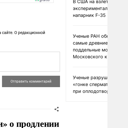
В США на взлете разби
экспериментальный др
напарник F-35
 сайте. О редакционной
Ученые РАН обнаружил
самые древние
поддельные монеты
Московского княжеств
Ученые разрушили миф
«гонке сперматозоидов
при оплодотворении
и» о продлении