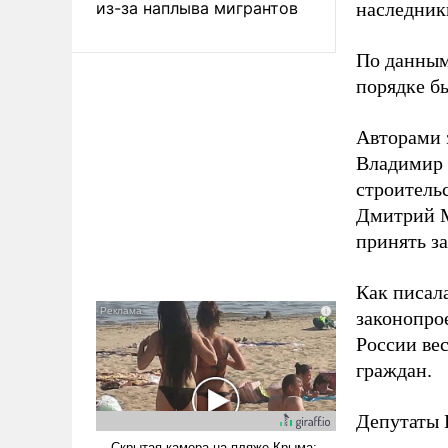
из-за наплыва мигрантов
наследник
По данным
порядке б
Авторами 
Владимир 
строитель
Дмитрий М
принять з
Как писал
законопро
России ве
граждан.
Депутаты 