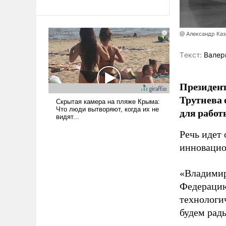
революционных изменений.
То, что несколько лет назад
было образом для
псевдонаучной фантастики,
@ Александр Каз
стало всерьез обсуждаемой
Tекст:
Валер
идеей.
Президен
Трутнева 
для работ
Речь идет 
инновацио
«Владимир
Федерацию
технологи
будем рады