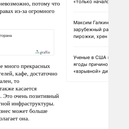
«только началом»
 невозможно, потому что
равах из-за огромного
Максим Галкин добавил
зарубежный райдер
пирожки, хрен и морс
Ученые в США назвали 
ягоды причиной
же много прекрасных
«взрывной» диареи
елей, кафе, достаточно
ален, то
также касается
ь. Это очень позитивный
тной инфраструктуры.
изнес может больше
олагает она.