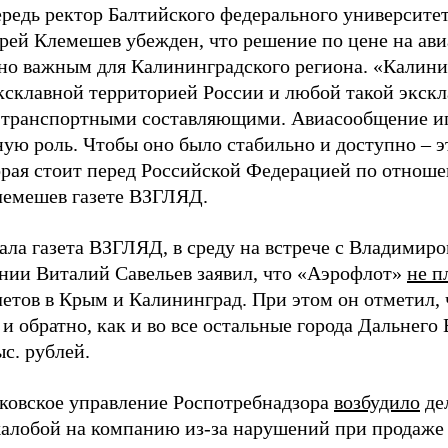
ередь ректор Балтийского федерального университ
рей Клемешев убежден, что решение по цене на ави
но важным для Калининградского региона. «Калини
эксклавной территорией России и любой такой экск
 транспортными составляющими. Авиасообщение иг
ную роль. Чтобы оно было стабильно и доступно – 
торая стоит перед Российской Федерацией по отноше
Клемешев газете ВЗГЛЯД.
ала газета ВЗГЛЯД, в среду на встрече с Владими
нии Виталий Савельев заявил, что «Аэрофлот»
не п
етов в Крым и Калининград. При этом он отметил, 
и обратно, как и во все остальные города Дальнего 
с. рублей.
ковское управление Роспотребнадзора
возбудило
де
 жалобой на компанию из-за нарушений при продаже