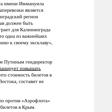
ета имени Иммануила
аперевозки является
нградский регион
лав должен быть
рает для Калининграда
это одна из важнейших
нию к своему эксклаву»,
ром Путиным гендиректор
ланирует повышать
что стоимость билетов в
Востока, составит не
ло против «Аэрофлота»
 билетов в Крым.