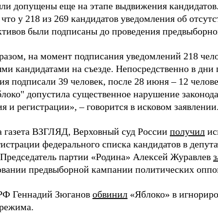
ыли допущены еще на этапе выдвижения кандидатов. 
 что у 218 из 269 кандидатов уведомления об отсу
активов были подписаны до проведения предвыборног
разом, на момент подписания уведомлений 218 чело
ми кандидатами на съезде. Непосредственно в дни 
я подписали 39 человек, после 28 июня – 12 челов
блоко" допустила существенное нарушение законода
 и регистрации», – говорится в исковом заявлении
а газета ВЗГЛЯД, Верховный суд России
получил
ис
гистрации федерального списка кандидатов в депут
 Председатель партии «Родина» Алексей Журавлев
з
вании предвыборной кампании политических оппо
РФ Геннадий Зюганов
обвинил
«Яблоко» в игнорир
 режима.