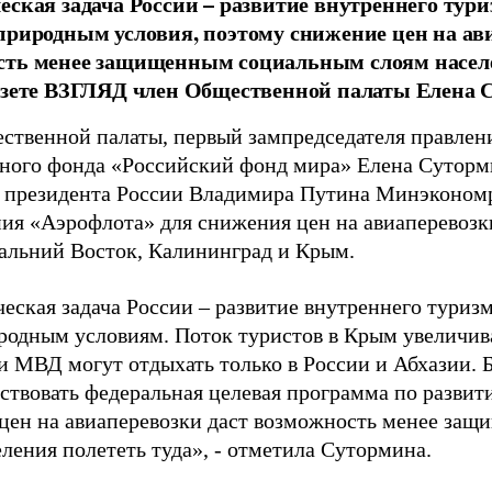
еская задача России – развитие внутреннего тур
природным условия, поэтому снижение цен на ав
ть менее защищенным социальным слоям населе
азете ВЗГЛЯД член Общественной палаты Елена 
ственной палаты, первый зампредседателя правле
ного фонда «Российский фонд мира» Елена Суторм
 президента России Владимира Путина Минэкономр
ия «Аэрофлота» для снижения цен на авиаперевозк
альний Восток, Калининград и Крым.
ческая задача России – развитие внутреннего туриз
родным условиям. Поток туристов в Крым увеличива
 МВД могут отдыхать только в России и Абхазии. Б
йствовать федеральная целевая программа по разви
цен на авиаперевозки даст возможность менее за
ления полететь туда», - отметила Сутормина.