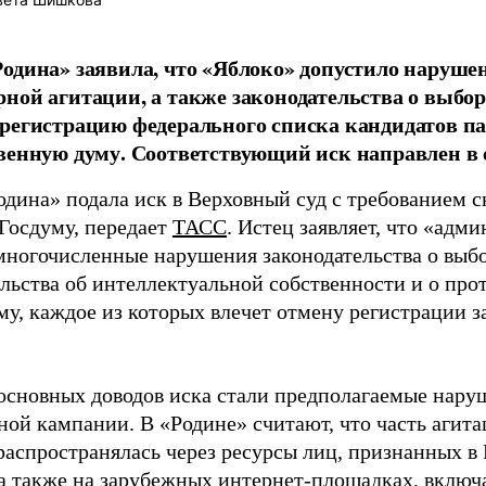
одина» заявила, что «Яблоко» допустило наруше
ной агитации, а также законодательства о выбор
регистрацию федерального списка кандидатов па
венную думу. Соответствующий иск направлен в с
одина» подала иск в Верховный суд с требованием с
 Госдуму, передает
ТАСС
. Истец заявляет, что «адм
многочисленные нарушения законодательства о выбор
ельства об интеллектуальной собственности и о про
му, каждое из которых влечет отмену регистрации 
основных доводов иска стали предполагаемые нару
ной кампании. В «Родине» считают, что часть агит
распространялась через ресурсы лиц, признанных 
 а также на зарубежных интернет-площадках, включа