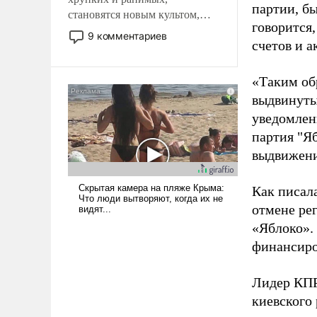
партии, б
становятся новым культом,
говорится,
постепенно вытесняя и
9 комментариев
счетов и 
отменяя традиционное
требование к человеку – быть
мужественным и твердым под
«Таким об
ударами судьбы, брать на себя
выдвинуты
ответственность, помогать
уведомлени
слабым, идти вперед и
партия "Я
адаптироваться.
выдвижения
Как писал
отмене ре
«Яблоко».
финансиро
Лидер КП
киевского