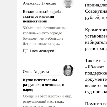
образованных людей. Иногда
Александр Тимохин
(принадле
казалось, что эти вопросы
Совокупная
Безэкипажный корабль –
решены раз и навсегда, но –
задача со многими
рублей, пр
нет, не решены.
неизвестными
500-тонный безэкипажный
Кроме тог
корабль – нечто гораздо
установле
большее, чем небольшие
избиратель
безэкипажные катера,
регистрац
применение которых уже
1 комментарий
стало обыденностью. Задача по
созданию такого корабля очень
Также в з
сложна и амбициозна. Однако
«Яблока».
и ее реализация радикально
Ольга Андреева
поддержке
поднимет наши боевые
документе
Культ психотравмы
возможности.
разрушает и человека, и
является 
народ
суд призн
Обиды на этот жестокий мир,
разрушающий нас, таких
Помимо во
хрупких и ранимых,