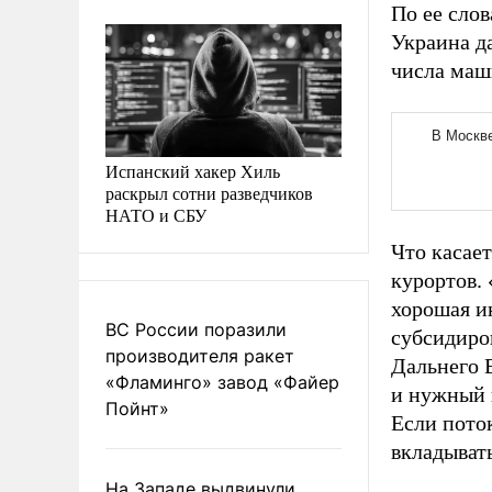
По ее сло
Украина да
числа маш
Испанский хакер Хиль
раскрыл сотни разведчиков
НАТО и СБУ
Что касае
курортов.
хорошая ин
ВС России поразили
субсидиро
производителя ракет
Дальнего В
«Фламинго» завод «Файер
и нужный 
Пойнт»
Если пото
вкладывать
На Западе выдвинули