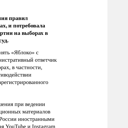
ния правил
ах, и потребовала
ртии на выборах в
уд.
нять «Яблоко» с
инистративный ответчик
ах, в частности,
тиводействии
зарегистрированного
шения при ведении
ационных материалов
в России иностранными
я YouTube и Instagram