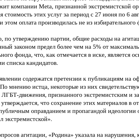
жит компании Meta, признанной экстремистской ор
 стоимость этих услуг за период с 27 июня по 6 ав
и этом оплата производилась не из избирательного 
о, по утверждению партии, общие расходы на агит
нный законом предел более чем на 5% от максималь
ного фонда, что, как отмечается в иске, является 
ии списка кандидатов.
аявлении содержатся претензии к публикациям на о
 По мнению истца, некоторые из них свидетельству
 ЛГБТ-движения, признанного экстремистским и з
 утверждается, что сохранение этих материалов в о
«публичным оправданием и пропагандой идеологии 
ал экстремистской».
просов агитации, «Родина» указала на нарушения, 