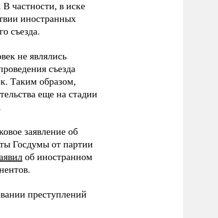
В частности, в иске
тствии иностранных
о съезда.
век не являлись
проведения съезда
ек. Таким образом,
тельства еще на стадии
.
ковое заявление об
аты Госдумы от партии
аявил
об иностранном
нентов.
овании преступлений