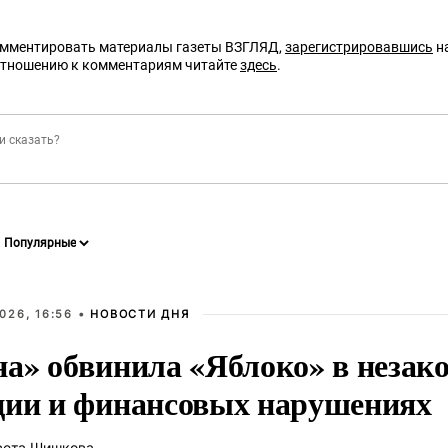
омментировать материалы газеты ВЗГЛЯД,
зарегистрировавшись
на
отношению к комментариям читайте
здесь
.
026, 16:56 •
НОВОСТИ ДНЯ
на» обвинила «Яблоко» в незак
ции и финансовых нарушениях
вета Шишкова