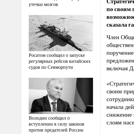
Стратегич
утечки мозгов
по своим 
возможнос
сказала г
Член Обще
обществен
поручение
Росатом сообщил о запуске
предложен
регулярных рейсов китайских
судов по Севморпути
включая Д
«Стратеги
своим при
сотрудники
начала де
снижение 
Володин сообщил о
слоям насе
вступлении в силу законов
против предателей России