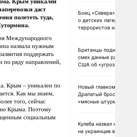
изма. Крым уникален
иаперевозки даст
Боец «Севера» рассказ
ния полететь туда,
о детских лагерях
Сутормина.
террористов на Украин
ния Международного
ина назвала нужным
Британцы подняли на
азвития поддержать
смех данные разведки
и по ряду направлений,
США об «угрозе России
ма. Крым – уникален по
Новый главком ВСУ
ется. Как мы знаем,
Драпатый бросил солда
олее того, сейчас
«мясные штурмы»
тию Крыма. Поэтому
щищенным социальным
Кулеба назвал нападени
на украинцев в Польше