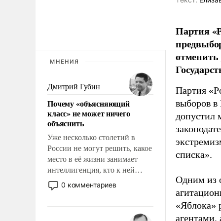
Партия «Р
предвыбор
отменить 
МНЕНИЯ
Государст
Дмитрий Губин
Партия «Р
Почему «объясняющий
выборов в
класс» не может ничего
допустил 
объяснить
законодат
Уже несколько столетий в
экстремиз
России не могут решить, какое
списка».
место в её жизни занимает
интеллигенция, кто к ней
Одним из 
принадлежит, а кого из неё
0 комментариев
агитацион
исключили с правом
восстановления и без оного. И
«Яблока» 
чем она отличается от просто
агентами,