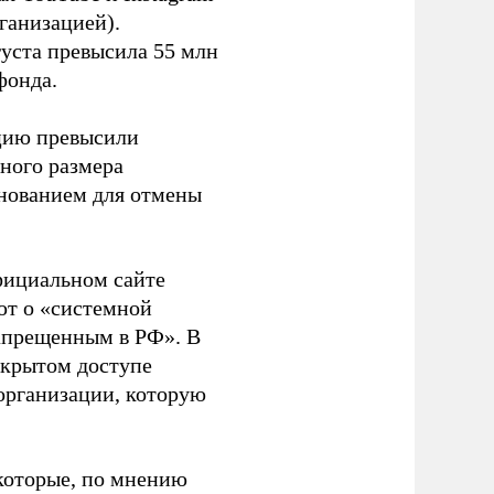
ганизацией).
густа превысила 55 млн
фонда.
ацию превысили
ного размера
основанием для отмены
фициальном сайте
ют о «системной
апрещенным в РФ». В
ткрытом доступе
организации, которую
которые, по мнению