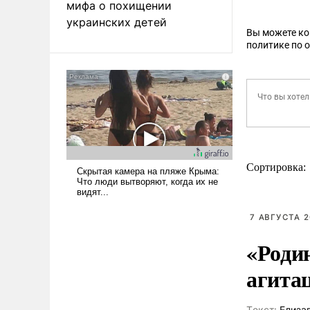
мифа о похищении
украинских детей
Вы можете к
политике по 
Сортировка:
7 АВГУСТА 2
«Роди
агита
Tекст:
Елиза