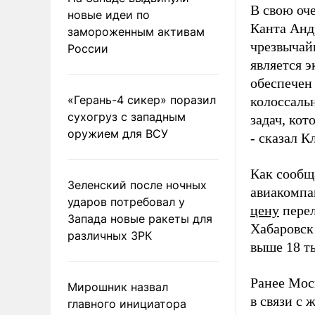
В свою оч
новые идеи по
Канта Анд
замороженным активам
чрезвычай
России
является 
обеспечен
«Герань-4 сикер» поразил
колоссаль
сухогруз с западным
задач, ко
оружием для ВСУ
- сказал 
Как сообщ
Зеленский после ночных
авиакомпа
ударов потребовал у
цену
перел
Запада новые ракеты для
Хабаровск 
различных ЗРК
выше 18 ты
Ранее Мос
Мирошник назвал
в связи с
главного инициатора