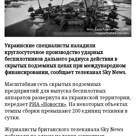
Фото: Pavlo Palamarchuk/SOPA
Images/Reuters Connect
Украинские специалисты наладили
круглосуточное производство ударных
беспилотников дальнего радиуса действия в
скрытых подземных цехах при международном
финансировании, сообщает телеканал Sky News.
Масштабная сеть скрытых подземных
предприятий для выпуска беспилотных
аппаратов развернута на украинской территории,
передает
РИА «Новости»
. На некоторых объектах
темпы сборки превышают 200 единиц техники в
сутки.
Журналисты британского телеканала Sky News
побывали на одном из таких секретных