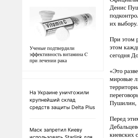
Денис Пуш
подконтро
их выбору.
При этом 
этом кажд
Ученые подтвердили
эффективность витамина C
сегодня До
при лечении рака
«Это разве
мировые л
территори
На Украине уничтожили
переговоры
крупнейший склад
Пушилин, 
средств защиты Delta Plus
Перед эти
Дебальцев
Маск запретил Киеву
киевских 
использовать Starlink для