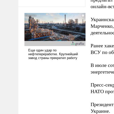
Ираном опустошила
онлайн-вст
американские арсеналы.
Сложившаяся ситуация
Украинска
означает многолетний период
Марченко,
уязвимости США, например,
деятельно
перед Китаем.
Ранее хак
ВСУ по об
В июле с
энергетич
Пресс-сек
НАТО прот
Президен
Украине.