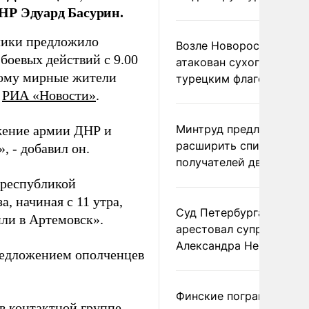
НР Эдуард Басурин.
лики предложило
Возле Новороссийска
боевых действий с 9.00
атакован сухогруз под
орому мирные жители
турецким флагом
т
РИА «Новости»
.
Минтруд предложил
жение армии ДНР и
расширить список
, - добавил он.
получателей двух пенс
 республикой
, начиная с 11 утра,
Суд Петербурга заочно
ли в Артемовск».
арестовал супругу
Александра Невзорова
едложением ополченцев
Финские пограничники
в контактной группе