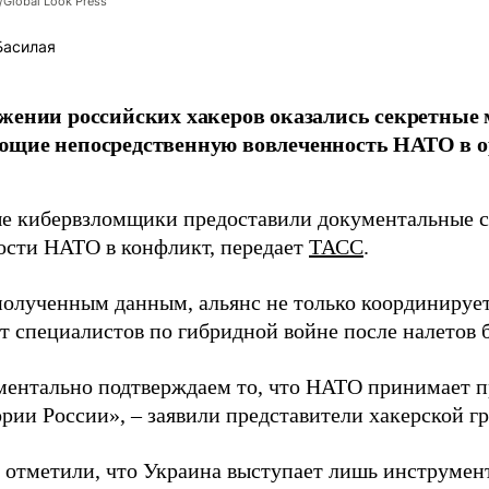
/Global Look Press
Басилая
жении российских хакеров оказались секретные
ющие непосредственную вовлеченность НАТО в о
 кибервзломщики предоставили документальные с
ости НАТО в конфликт, передает
ТАСС
.
полученным данным, альянс не только координирует
ет специалистов по гибридной войне после налетов 
ентально подтверждаем то, что НАТО принимает пр
ории России», – заявили представители хакерской г
 отметили, что Украина выступает лишь инструмен