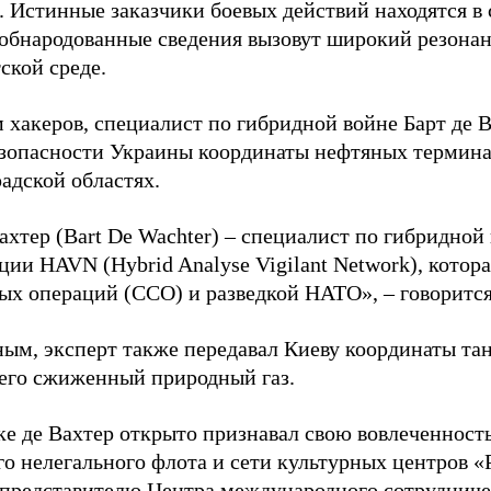
. Истинные заказчики боевых действий находятся в
 обнародованные сведения вызовут широкий резонан
ской среде.
 хакеров, специалист по гибридной войне Барт де 
зопасности Украины координаты нефтяных термина
адской областях.
ахтер (Bart De Wachter) – специалист по гибридной
ции HAVN (Hybrid Analyse Vigilant Network), котор
ых операций (ССО) и разведкой НАТО», – говорится
ным, эксперт также передавал Киеву координаты та
его сжиженный природный газ.
ке де Вахтер открыто признавал свою вовлеченность
го нелегального флота и сети культурных центров «
 представителю Центра международного сотрудниче