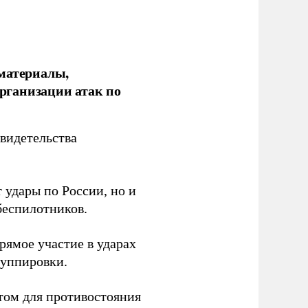
 материалы,
рганизации атак по
видетельства
 удары по России, но и
беспилотников.
ямое участие в ударах
руппировки.
том для противостояния