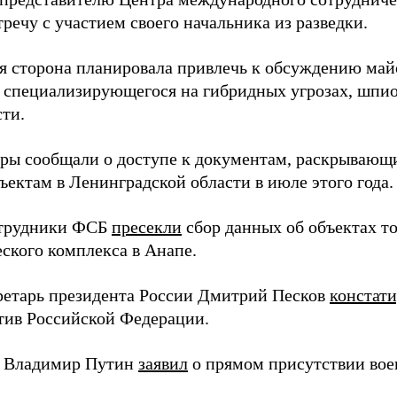
речу с участием своего начальника из разведки.
я сторона планировала привлечь к обсуждению ма
 специализирующегося на гибридных угрозах, шпи
сти.
еры сообщали о доступе к документам, раскрывающ
ъектам в Ленинградской области в июле этого года.
отрудники ФСБ
пресекли
сбор данных об объектах т
еского комплекса в Анапе.
ретарь президента России Дмитрий Песков
констат
ив Российской Федерации.
т Владимир Путин
заявил
о прямом присутствии во