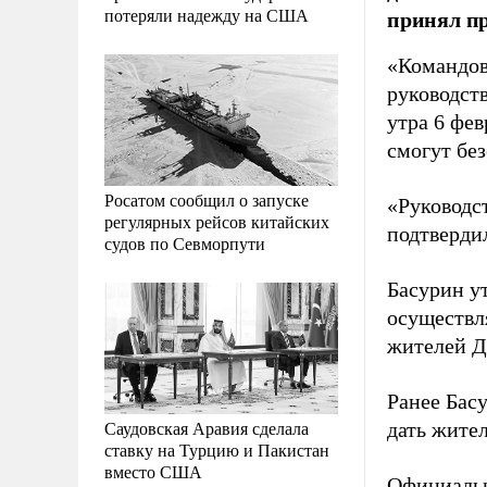
потеряли надежду на США
принял пр
«Командов
руководст
утра 6 фе
смогут без
Росатом сообщил о запуске
«Руководс
регулярных рейсов китайских
подтвердил
судов по Севморпути
Басурин у
осуществля
жителей Д
Ранее Бас
Саудовская Аравия сделала
дать жите
ставку на Турцию и Пакистан
вместо США
Официальн