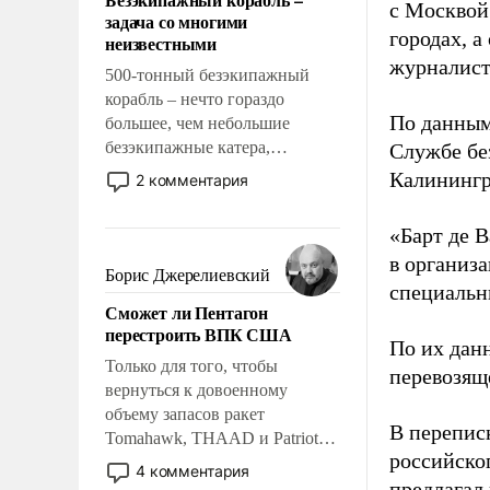
слабым, идти вперед и
с Москвой
задача со многими
адаптироваться.
городах, а
неизвестными
журналист
500-тонный безэкипажный
корабль – нечто гораздо
По данным
большее, чем небольшие
безэкипажные катера,
Службе бе
применение которых уже
Калинингр
2 комментария
стало обыденностью. Задача по
созданию такого корабля очень
«Барт де В
сложна и амбициозна. Однако
в организа
и ее реализация радикально
Борис Джерелиевский
специальн
поднимет наши боевые
Сможет ли Пентагон
возможности.
перестроить ВПК США
По их дан
Только для того, чтобы
перевозящ
вернуться к довоенному
объему запасов ракет
В перепис
Tomahawk, THAAD и Patriot
российско
США потребуется более трех
4 комментария
лет. Даже небольшая война с
предлагал