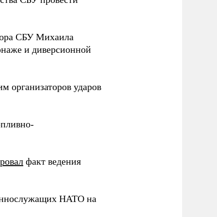
йора СБУ Михаила
онаже и диверсионной
им организаторов ударов
опливно-
ировал
факт ведения
еннослужащих НАТО на