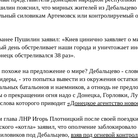
илин пояснил, что мирных жителей из Дебальцево б
льный силовикам Артемовск или контролируемый 
ранее Пушилин заявил: «Киев цинично заявляет о м
ый день обстреливает наши города и уничтожает ин
нецк обстреливался 38 раз».
 похоже на предложение о мире? Дебальцево - слов
идеры, - это попытка вывести из окружения остатк
альных батальонов и наемников, а отнюдь не предл
 о прекращении огня надо с Донецка, Горловки, Луг
слова которого приводит
«Донецкое агентство ново
м глава ЛНР Игорь Плотницкий после своей поездки
ского «котла» заявил, что ополчение заблокировало
силовиков под Дебальцево,
взяв под огневой контрол