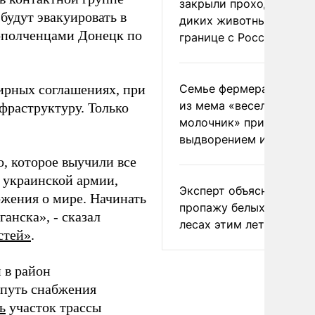
закрыли проходы для
удут эвакуировать в
диких животных на
ополченцами Донецк по
границе с Россией
ирных соглашениях, при
Семье фермера Уолкер
из мема «веселый
фраструктуру. Только
молочник» пригрозили
выдворением из Росси
о, которое выучили все
и украинской армии,
Эксперт объяснил
ожения о мире. Начинать
пропажу белых грибов 
анска», - сказал
лесах этим летом
стей»
.
 в район
 путь снабжения
ь
участок трассы