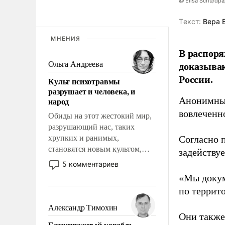
@ Elisa Schu/dpa
Tекст:
Вера 
МНЕНИЯ
В распоря
доказыва
Ольга Андреева
России.
Культ психотравмы
разрушает и человека, и
Анонимные
народ
вовлеченн
Обиды на этот жестокий мир,
разрушающий нас, таких
хрупких и ранимых,
Согласно 
становятся новым культом,
задейству
постепенно вытесняя и
5 комментариев
отменяя традиционное
«Мы докум
требование к человеку – быть
по террит
мужественным и твердым под
ударами судьбы, брать на себя
Александр Тимохин
ответственность, помогать
Они также
Безэкипажный корабль –