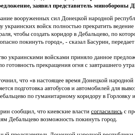
едложение, заявил представитель минобороны Д
ание вооруженных сил Донецкой народной респуб
ву украинских войск полностью прекратить ведение 
враля, чтобы создать коридор в Дебальцево, по кот
опасно покинуть город», - сказал Басурин, передае
тво украинскими войсками приняло данное предло
о готовность прекращения огня с завтрашнего утра»
точнил, что «в настоящее время Донецкой народной
ется подготовка автобусов и автомобилей для вывоза
ебальцево по гуманитарному коридору в Горловку и
урин сообщил, что к
иевские власти
согласились
с пр
лям Дебальцево возможность покинуть город.
ый представитель Донецкой народной республики 