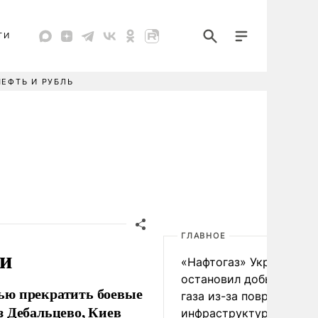
ТИ
НЕФТЬ И РУБЛЬ
ГЛАВНОЕ
ии
«Нафтогаз» Украины
остановил добычу нефт
ью прекратить боевые
газа из-за повреждения
з Дебальцево, Киев
инфраструктуры