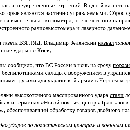
а также неукрепленных строений. В одной кассете н
 которые являются частично управляемыми. Сброс 
 на высоте около километра, после чего они напра
строенного радиовысотомера и лазерного дальноме
а газета ВЗГЛЯД, Владимир Зеленский
назвал
тяжел
нные удары по Киеву.
ы сообщило, что ВС России в ночь на среду
пораз
 беспилотниками склады с вооружением в украинск
енными грузами для украинской армии в Черном мор
елями высокоточного массированного удара
стали
ло
а» и терминал «Новой почты», центр «Транс-логис
», обеспечивавший обработку товаров двойного наз
део ударов по логистическим центрам и военным ц