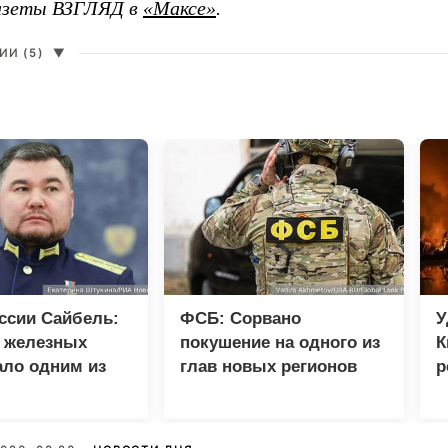
газеты ВЗГЛЯД в
«Максе»
.
И (5)
▼
ссии Сайбель:
ФСБ: Сорвано
У
е железных
покушение на одного из
К
ало одним из
глав новых регионов
р
етов Народной
мы ЕР