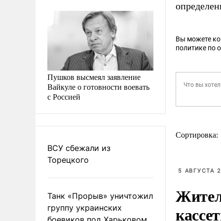
определен
Вы можете к
политике по 
Пушков высмеял заявление
Вайкуле о готовности воевать
с Россией
Сортировка:
ВСУ сбежали из
Торецкого
5 АВГУСТА 2
Жител
Танк «Прорыв» уничтожил
группу украинских
кассе
боевиков под Харьковом