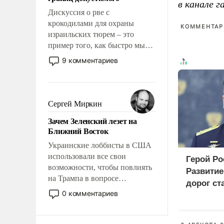
отвечать.
в канале 
Дискуссия о рве с
крокодилами для охраны
КОММЕНТАРИ
израильских тюрем – это
пример того, как быстро мы
двигаемся по пути
9 комментариев
революционных изменений.
То, что несколько лет назад
было образом для
псевдонаучной фантастики,
Сергей Миркин
стало всерьез обсуждаемой
Зачем Зеленский лезет на
идеей.
Ближний Восток
Украинские лоббисты в США
использовали все свои
Герой Ро
возможности, чтобы повлиять
Развити
на Трампа в вопросе
дорог ст
предоставления вооружений
0 комментариев
приорит
своим нанимателям. Вероятно,
програм
кому-то из тех, кто
консультирует Киев, пришла в