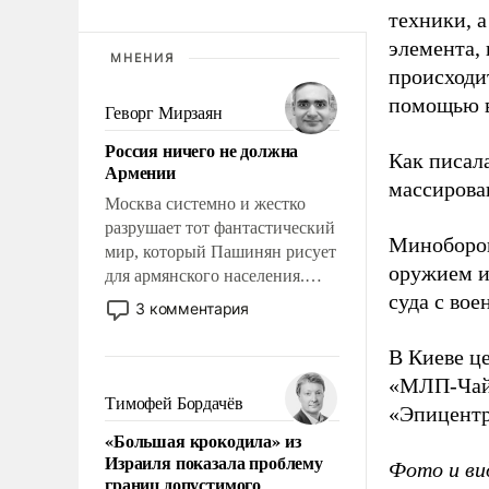
техники, 
элемента,
МНЕНИЯ
происходит
помощью в
Геворг Мирзаян
Россия ничего не должна
Как писал
Армении
массирова
Москва системно и жестко
разрушает тот фантастический
Миноборон
мир, который Пашинян рисует
оружием и
для армянского населения.
суда с во
Мир, где этому населению все
3 комментария
должны просто по
определению, где его
В Киеве ц
политические прожекты будут
«МЛП-Чайк
беспрекословно оплачиваться
Тимофей Бордачёв
«Эпицентр
за счет российских
«Большая крокодила» из
налогоплательщиков и где за
Израиля показала проблему
Фото и ви
свои поступки не нужно
границ допустимого