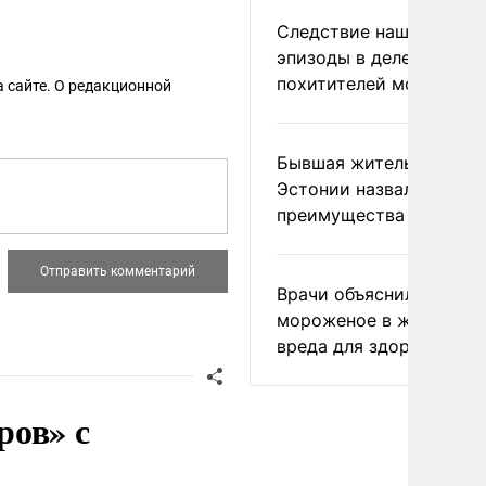
Следствие нашло новы
эпизоды в деле
похитителей москвичек
 сайте. О редакционной
Бывшая жительница
Эстонии назвала главн
преимущества России
Врачи объяснили, как е
мороженое в жару без
вреда для здоровья
ров» с