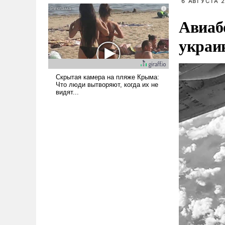
6 АВГУСТА 2
голову мысль: хорошо бы
Авиаб
продемонстрировать, что
Украина вступила в
украи
вооруженное противостояние
с Ираном.