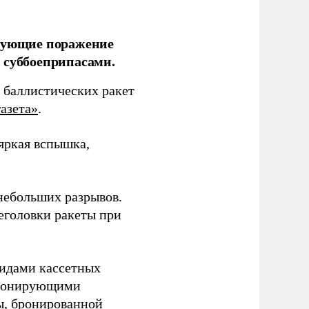
ирующие поражение
 суббоеприпасами.
 баллистических ракет
азета»
.
 яркая вспышка,
 небольших разрывов.
еголовки ракеты при
видами кассетных
етонирующими
ы, бронированной