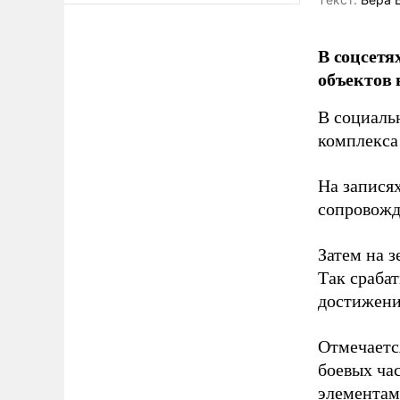
В соцсетя
объектов 
В социаль
комплекса
На записях
сопровож
Затем на 
Так сраба
достижени
Отмечаетс
боевых ча
элементам