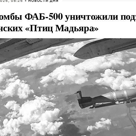
026, 08:26 •
НОВОСТИ ДНЯ
омбы ФАБ-500 уничтожили под
нских «Птиц Мадьяра»