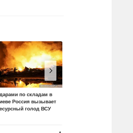
дарами по складам в
Эксперт рассказал о
иеве Россия вызывает
последствиях
есурсный голод ВСУ
обмеления рек для
Европы и Украины