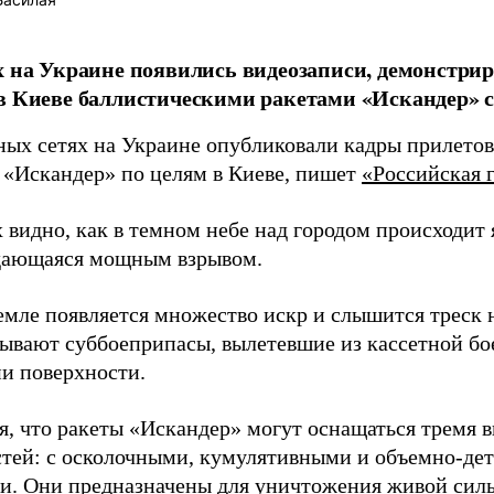
х на Украине появились видеозаписи, демонстр
в Киеве баллистическими ракетами «Искандер» с
ных сетях на Украине опубликовали кадры прилетов
 «Искандер» по целям в Киеве, пишет
«Российская г
 видно, как в темном небе над городом происходит
дающаяся мощным взрывом.
земле появляется множество искр и слышится треск
тывают суббоеприпасы, вылетевшие из кассетной бо
и поверхности.
я, что ракеты «Искандер» могут оснащаться тремя 
стей: с осколочными, кумулятивными и объемно-д
и. Они предназначены для уничтожения живой сил