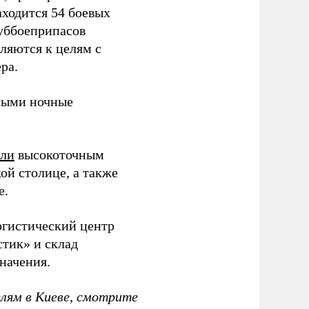
аходится 54 боевых
суббоеприпасов
вляются к целям с
ра.
ыми ночные
или
высокоточным
ой столице, а также
е.
гистический центр
тик» и склад
начения.
елям в Киеве, смотрите