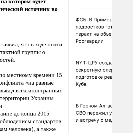
на котором будет
тический источник во
ФСБ: В Приморье трое
подростков готовили
теракт на объекте
Росгвардии
аявил, что в ходе почти
тактной группы о
остей.
NYT: ЦРУ создало
секретную опергруппу 
 по местному времени 15
подготовке революции 
конфликта «на равные
Кубе
вывод всех иностранных
с территории Украины
и
В Горном Алтае участн
СВО пережил удар мол
аине до конца 2015
и встречу с медведем
соблюдением стандартов
м человека), а также