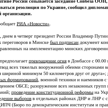
тиве России созывается заседание Совбеза ООН, 
ваться резолюция по Украине, сообщил диплома
 организации.
ообщает
РИА «Новости»
.
 днем в четверг президент России Владимир Путин з
х переговоров в Минске
был подписан
документ кон
правленных на имплементацию минских договоренн
предполагает
прекращение огня
в Донбассе с 00.00
отвод всех тяжелых вооружений обеими сторонами 
я шириной минимум 50 километров друг от друга»;
ных формирований
, военной техники и наемников 
дением ОБСЕ; разоружение всех незаконных групп 
аний;
проведение конституционной реформы
на Укр
едение выборов
в отдельных районах ДНР и ЛНР с 
ИПЧ (Бюро по демократическим институтам и права