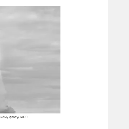
скому флоту/ТАСС