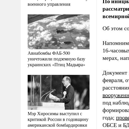
По инициа
военного управления
рассматри
всемирной
Об этом с
Напомним,
16-часовы
Авиабомбы ФАБ-500
мерах, на
уничтожили подземную базу
украинских «Птиц Мадьяра»
Документ 
февраля, 
расстояни
вооружен
под наблю
формиров
Мэр Хиросимы выступил с
года;
пров
критикой России в годовщину
американской бомбардировки
ОБСЕ и БД