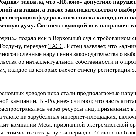
одина» заявила, что «Яблоко» допустило наруше
ной агитации, а также законодательства о выбор
регистрацию федерального списка кандидатов па
венную думу. Соответствующий иск направлен в с
одина» подала иск в Верховный суд с требованием с
 Госдуму, передает
ТАСС
. Истец заявляет, что «адм
многочисленные нарушения законодательства о выбор
ельства об интеллектуальной собственности и о про
му, каждое из которых влечет отмену регистрации 
основных доводов иска стали предполагаемые нару
ной кампании. В «Родине» считают, что часть агит
распространялась через ресурсы лиц, признанных 
 а также на зарубежных интернет-площадках, включа
жит компании Meta, признанной экстремистской ор
 стоимость этих услуг за период с 27 июня по 6 ав