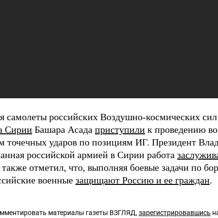
ря самолеты российских Воздушно-космических си
а Сирии
Башара Асада
приступили
к проведению во
м точечных ударов по позициям ИГ. Президент Вла
ланная российской армией в Сирии работа
заслужив
также отметил, что, выполняя боевые задачи по бор
ссийские военные
защищают Россию и ее граждан
.
омментировать материалы газеты ВЗГЛЯД,
зарегистрировавшись
на