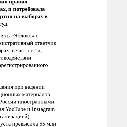
ния правил
ах, и потребовала
ртии на выборах в
уд.
нять «Яблоко» с
инистративный ответчик
ах, в частности,
тиводействии
зарегистрированного
шения при ведении
ационных материалов
в России иностранными
я YouTube и Instagram
ганизацией).
густа превысила 55 млн