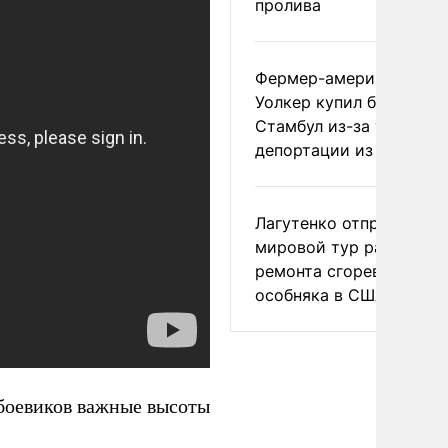
пролива
Фермер-американец
Уолкер купил билет в
Стамбул из-за угрозы
депортации из России
Лагутенко отправился в
мировой тур ради
ремонта сгоревшего
особняка в США
 боевиков важные высоты