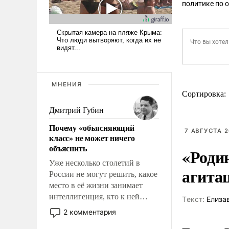
политике по 
МНЕНИЯ
Сортировка:
Дмитрий Губин
Почему «объясняющий
7 АВГУСТА 2
класс» не может ничего
объяснить
«Роди
Уже несколько столетий в
агита
России не могут решить, какое
место в её жизни занимает
интеллигенция, кто к ней
Tекст:
Елиза
принадлежит, а кого из неё
2 комментария
исключили с правом