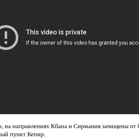
о, на направлениях Кбана и Сирмания зачищены от
ный пункт Кепир.