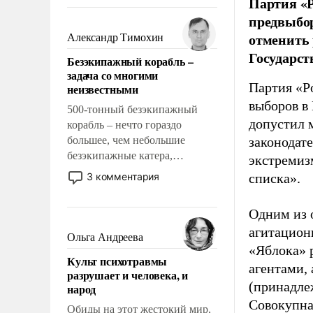
Партия «Р
восстановления и без оного. И
чем она отличается от просто
предвыбор
образованных людей. Иногда
отменить 
Александр Тимохин
казалось, что эти вопросы
Государст
Безэкипажный корабль –
решены раз и навсегда, но –
задача со многими
нет, не решены.
Партия «Р
неизвестными
выборов в
500-тонный безэкипажный
допустил 
корабль – нечто гораздо
большее, чем небольшие
законодат
безэкипажные катера,
экстремиз
применение которых уже
3 комментария
списка».
стало обыденностью. Задача по
созданию такого корабля очень
Одним из 
сложна и амбициозна. Однако
агитацион
и ее реализация радикально
Ольга Андреева
поднимет наши боевые
«Яблока» 
Культ психотравмы
возможности.
агентами,
разрушает и человека, и
(принадле
народ
Совокупная
Обиды на этот жестокий мир,