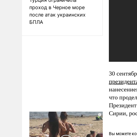
проход в Черное море
после атак украинских
БПЛА
30 сентяб
президент
нанесение
что проде
Президент 
Сирии, ро
Вы можете к