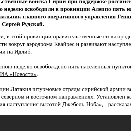
ственные войска Сирии при поддержке российск
 неделю освободили в провинции Алеппо пять н
чальник главного оперативного управления Генш
 Сергей Рудской.
ти, в этой провинции правительственные силы про
сти вокруг аэродрома Квайрес и развивают наступл
ии на Идлиб.
днюю неделю освобождено пять населенных пунктов»
ИА «Новости»
.
ции Латакия штурмовые отряды сирийской армии в
в северном и восточном направлениях. Установлен к
ия наступления высотой Джебель-Ноба», - рассказал