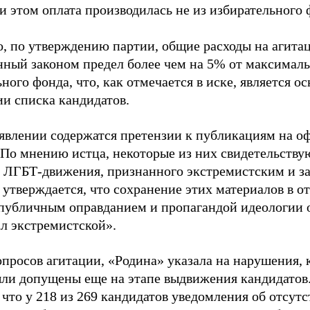
и этом оплата производилась не из избирательного 
о, по утверждению партии, общие расходы на агит
нный законом предел более чем на 5% от максималь
ного фонда, что, как отмечается в иске, является 
ии списка кандидатов.
аявлении содержатся претензии к публикациям на о
 По мнению истца, некоторые из них свидетельству
 ЛГБТ-движения, признанного экстремистским и з
 утверждается, что сохранение этих материалов в о
«публичным оправданием и пропагандой идеологии 
ал экстремистской».
просов агитации, «Родина» указала на нарушения, 
ыли допущены еще на этапе выдвижения кандидатов. 
 что у 218 из 269 кандидатов уведомления об отсу