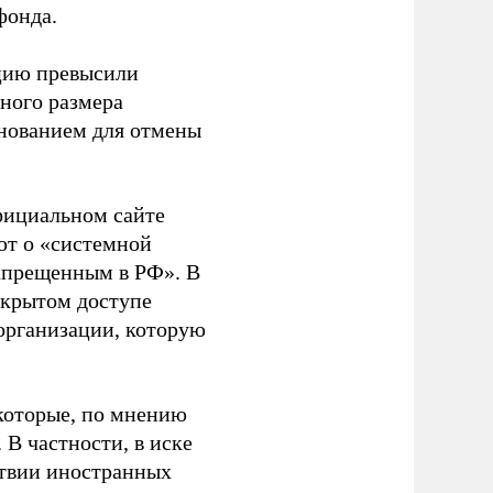
фонда.
ацию превысили
ного размера
основанием для отмены
фициальном сайте
ют о «системной
апрещенным в РФ». В
ткрытом доступе
организации, которую
которые, по мнению
В частности, в иске
тствии иностранных