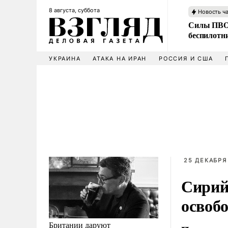
8 августа, суббота
Новость ч
Силы ПВО 
беспилотн
УКРАИНА
АТАКА НА ИРАН
РОССИЯ И США
25 ДЕКАБРЯ 
Сирий
освоб
Британии даруют