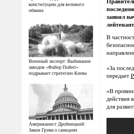
Правитель
конституцию для великого
последнюю
обмана
заявил на
лейтенант
В частнос
безопасно
направлен
Военный эксперт: Выбивание
заводов «Файер Пойнт»
«За после
подрывает стратегию Киева
передает
Р
«В провин
действия 
для развит
Американист Дробницкий:
Закон Грэма о санкциях