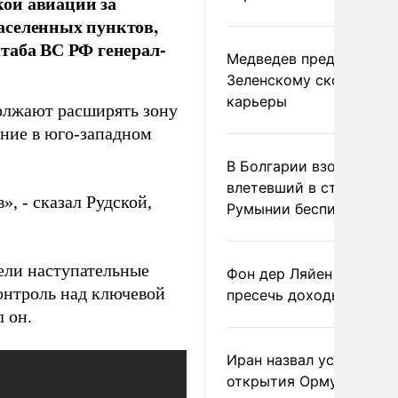
ой авиации за
аселенных пунктов,
таба ВС РФ генерал-
Медведев предрек
Зеленскому скорый фи
карьеры
должают расширять зону
ение в юго-западном
В Болгарии взорвался
влетевший в страну из
, - сказал Рудской,
Румынии беспилотник
ели наступательные
Фон дер Ляйен призвал
онтроль над ключевой
пресечь доходы России
 он.
Иран назвал условие
открытия Ормузского