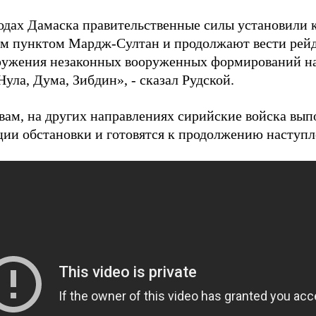
одах Дамаска правительственные силы установили 
м пунктом Мардж-Султан и продолжают вести рейд
ружения незаконных вооруженных формирований н
ула, Дума, Зибдин», - сказал Рудской.
овам, на других направлениях сирийские войска вы
ции обстановки и готовятся к продолжению наступл