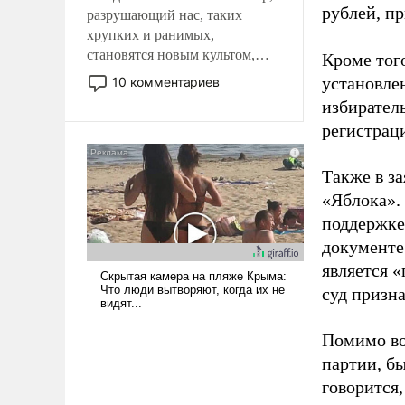
рублей, пр
разрушающий нас, таких
хрупких и ранимых,
становятся новым культом,
Кроме тог
постепенно вытесняя и
установле
10 комментариев
отменяя традиционное
избиратель
требование к человеку – быть
регистрац
мужественным и твердым под
ударами судьбы, брать на себя
ответственность, помогать
Также в з
слабым, идти вперед и
«Яблока».
адаптироваться.
поддержке
документе
является 
суд призн
Помимо во
партии, б
говорится,