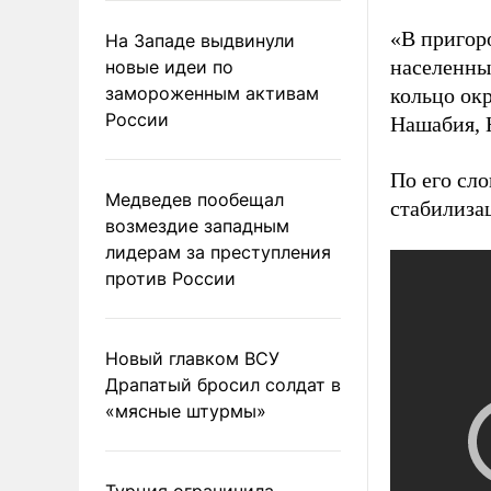
«В пригор
На Западе выдвинули
населенны
новые идеи по
замороженным активам
кольцо ок
России
Нашабия, Н
По его сл
Медведев пообещал
стабилиза
возмездие западным
лидерам за преступления
против России
Новый главком ВСУ
Драпатый бросил солдат в
«мясные штурмы»
Турция ограничила