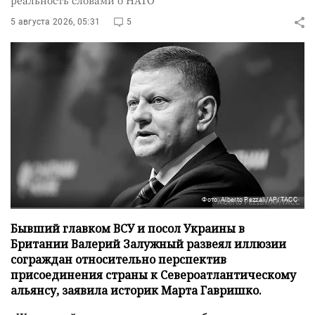
реальность словами о НАТО
5 августа 2026, 05:31
5
Фото: Alberto Pezzali/AP/ТАСС
Бывший главком ВСУ и посол Украины в
Британии Валерий Залужный развеял иллюзии
сограждан относительно перспектив
присоединения страны к Североатлантическому
альянсу, заявила историк Марта Гавришко.