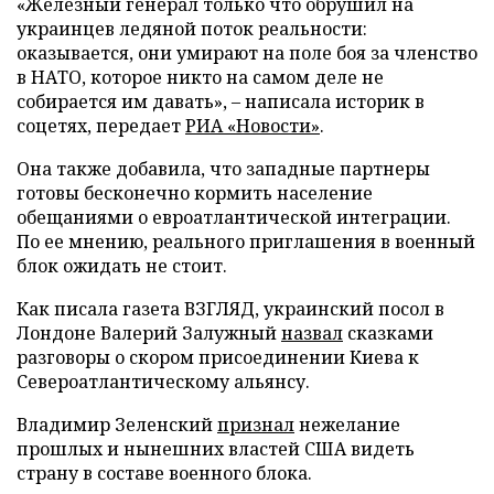
«Железный генерал только что обрушил на
украинцев ледяной поток реальности:
оказывается, они умирают на поле боя за членство
в НАТО, которое никто на самом деле не
собирается им давать», – написала историк в
соцетях, передает
РИА «Новости»
.
Она также добавила, что западные партнеры
готовы бесконечно кормить население
обещаниями о евроатлантической интеграции.
По ее мнению, реального приглашения в военный
блок ожидать не стоит.
Как писала газета ВЗГЛЯД, украинский посол в
Лондоне Валерий Залужный
назвал
сказками
разговоры о скором присоединении Киева к
Североатлантическому альянсу.
Владимир Зеленский
признал
нежелание
прошлых и нынешних властей США видеть
страну в составе военного блока.