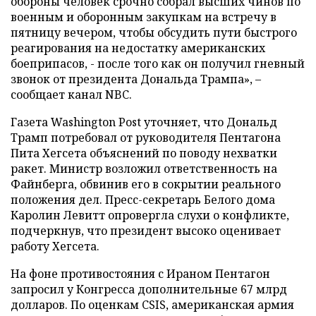
обороны человек срочно собрал высших чинов по
военным и оборонным закупкам на встречу в
пятницу вечером, чтобы обсудить пути быстрого
реагирования на недостатку американских
боеприпасов, - после того как он получил гневный
звонок от президента Дональда Трампа», –
сообщает канал NBC.
Газета Washington Post уточняет, что Дональд
Трамп потребовал от руководителя Пентагона
Пита Хегсета объяснений по поводу нехватки
ракет. Министр возложил ответственность на
Файнберга, обвинив его в сокрытии реального
положения дел. Пресс-секретарь Белого дома
Каролин Левитт опровергла слухи о конфликте,
подчеркнув, что президент высоко оценивает
работу Хегсета.
На фоне противостояния с Ираном Пентагон
запросил у Конгресса дополнительные 67 млрд
долларов. По оценкам CSIS, американская армия