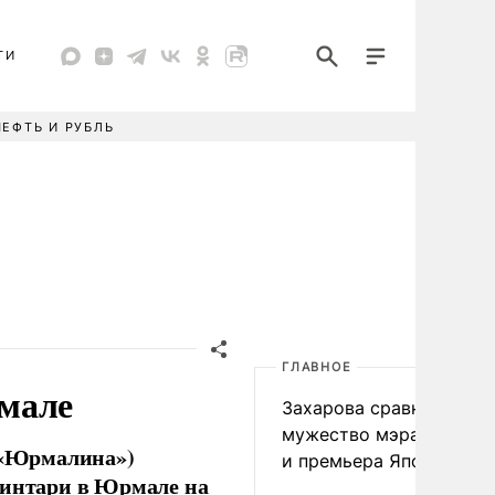
ТИ
НЕФТЬ И РУБЛЬ
ГЛАВНОЕ
рмале
Захарова сравнила
мужество мэра Нагаса
(«Юрмалина»)
и премьера Японии
зинтари в Юрмале на