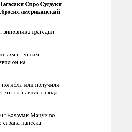
 Нагасаки Сиро Судзуки
 сбросил американский
л виновника трагедии
канским военным
аявил он на
ки погибли или получили
трети населения города
мы Кадзуми Мацуи во
о страна нанесла