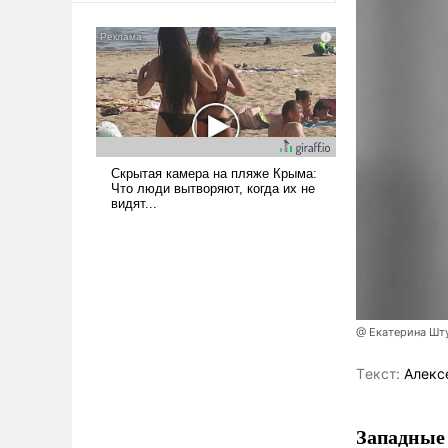
сложна и амбициозна. Однако
и ее реализация радикально
поднимет наши боевые
возможности.
@ Екатерина Шт
Tекст:
Алекс
Западные