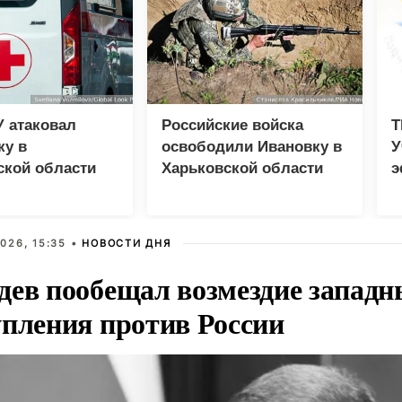
 атаковал
Российские войска
T
ку в
освободили Ивановку в
У
ской области
Харьковской области
э
в
р
026, 15:35 •
НОВОСТИ ДНЯ
дев пообещал возмездие западн
упления против России