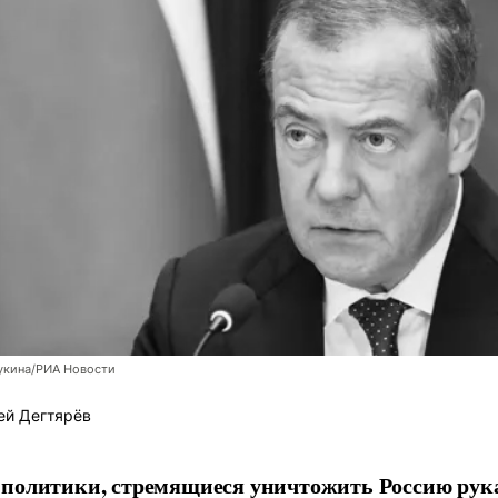
укина/РИА Новости
ей Дегтярёв
 политики, стремящиеся уничтожить Россию ру