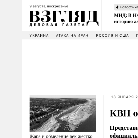
9 августа, воскресенье
Новость ч
МИД: В НА
историю а
УКРАИНА
АТАКА НА ИРАН
РОССИЯ И США
13 ЯНВАРЯ 2
КВН о
Представ
официальн
Жара и обмеление рек жестко