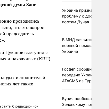
одской думы Зане
Украина признала
проблему с доступом к
ционно проводились
портам Дуная
 ясно, что это вопрос
ей председатель
с»
.
В МИД заявили о прямо
военной помощи Румы
Украине
ай Цуканов выступил с
лых и находчивых (КВН)
Госдеп сообщил о
передаче Украине раке
молодых исполнителей
ATACMS из Турции
ногих лет также
Вучич пообещал
Зеленскому помочь со
 сайте. О редакционной