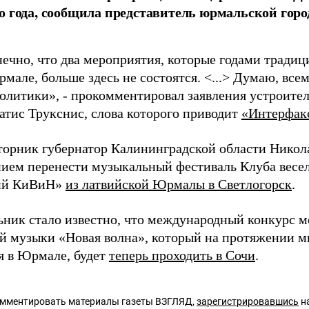
о года, сообщила представитель юрмальской гор
нечно, что два мероприятия, которые годами тради
мале, больше здесь не состоятся. <...> Думаю, всем
олитики», - прокомментировал заявления устроител
атис Трукснис, слова которого приводит
«Интерфак
вторник губернатор Калининградской области Никол
ием перенести музыкальный фестиваль Клуба весе
ий КиВиН»
из латвийской Юрмалы в Светлогорск
.
ьник стало известно, что международный конкурс 
й музыки «Новая волна», который на протяжении м
я в Юрмале, будет
теперь проходить в Сочи
.
омментировать материалы газеты ВЗГЛЯД,
зарегистрировавшись
на