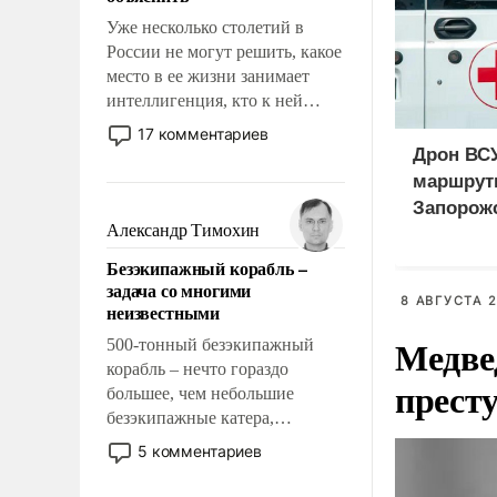
Уже несколько столетий в
России не могут решить, какое
место в ее жизни занимает
интеллигенция, кто к ней
принадлежит, а кого из нее
17 комментариев
исключили с правом
Дрон ВСУ
восстановления и без оного. И
маршрут
чем она отличается от просто
Запорож
образованных людей. Иногда
Александр Тимохин
казалось, что эти вопросы
Безэкипажный корабль –
решены раз и навсегда, но –
задача со многими
нет, не решены.
8 АВГУСТА 2
неизвестными
Медве
500-тонный безэкипажный
корабль – нечто гораздо
прест
большее, чем небольшие
безэкипажные катера,
применение которых уже
5 комментариев
стало обыденностью. Задача по
созданию такого корабля очень