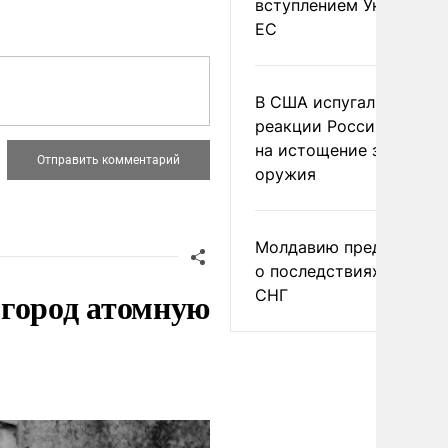
вступлением Украины в
ЕС
В США испугались
реакции России и Кита
на истощение запасов
оружия
Молдавию предупреди
о последствиях выхода
 город атомную
СНГ