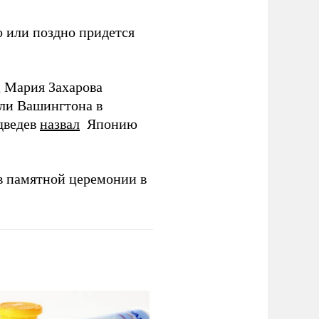
 или поздно придется
Д Мария Захарова
ли Вашингтона в
дведев
назвал
Японию
в памятной церемонии в