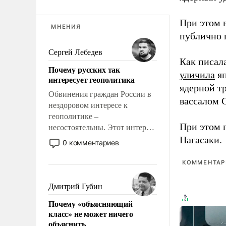
При этом 
МНЕНИЯ
публично п
Сергей Лебедев
Как писал
Почему русских так
уличила
яп
интересует геополитика
ядерной т
Обвинения граждан России в
вассалом C
нездоровом интересе к
геополитике –
При этом 
несостоятельны. Этот интерес
рационален и прагматичен. Он
Нагасаки.
0 комментариев
обусловлен тысячелетним
опытом выживания в крайне
КОММЕНТАРИ
непростых условиях и
фундаментальным знанием,
Дмитрий Губин
что мировая политика имеет
Почему «объясняющий
свойство заявляться на порог
класс» не может ничего
нашего дома.
объяснить