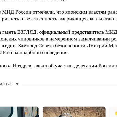
в МИД России отмечали, что японским властям рано
ризнать ответственность американцев за эти атаки.
а газета ВЗГЛЯД, официальный представитель МИ
онских чиновников в намеренном замалчивании ро
рагедии. Зампред Совета безопасности Дмитрий Ме
IF из-за подобного поведения.
посол Ноздрев
заявил
об участии делегации России 
И (21)
▼