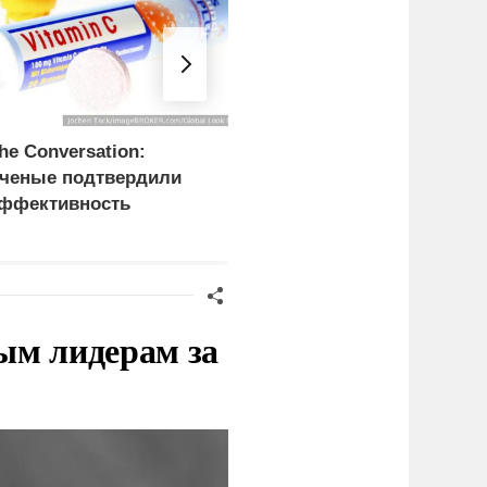
he Conversation:
На Украине заявили об
ченые подтвердили
уничтожении 1 млн кв.
ффективность
метров складов
итамина C при лечении
ака
ым лидерам за