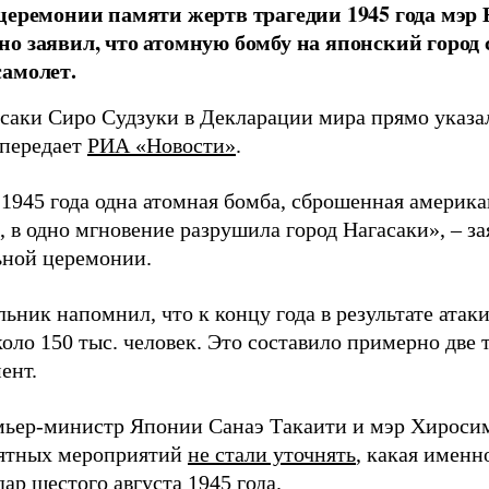
церемонии памяти жертв трагедии 1945 года мэр
о заявил, что атомную бомбу на японский город
амолет.
асаки Сиро Судзуки в Декларации мира прямо указа
 передает
РИА «Новости»
.
а 1945 года одна атомная бомба, сброшенная амери
 в одно мгновение разрушила город Нагасаки», – з
ной церемонии.
ьник напомнил, что к концу года в результате ата
оло 150 тыс. человек. Это составило примерно две 
ент.
мьер-министр Японии Санаэ Такаити и мэр Хироси
ятных мероприятий
не стали уточнять
, какая именн
ар шестого августа 1945 года.