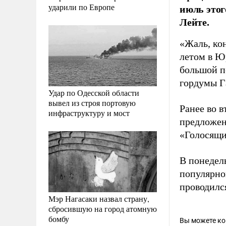
ударили по Европе
июль этог
Лейте.
«Жаль, ко
летом в Юр
большой п
гордумы Г
Удар по Одесской области
вывел из строя портовую
Ранее во 
инфраструктуру и мост
предложен
«Голосящ
В понедел
популярно
проводилс
Мэр Нагасаки назвал страну,
сбросившую на город атомную
бомбу
Вы можете к