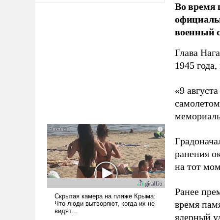
Во время 
официальн
военный с
Глава Наг
1945 года,
«9 август
самолетом,
мемориаль
Градоначал
ранения ок
на тот мом
Ранее пре
время пам
ядерный уд