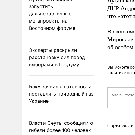
Луганской
запустить
ДНР Андре
дальневосточные
что «этот 
мегапроекты на
Восточном форуме
В свою оч
Мирослав 
об особом
Эксперты раскрыли
расстановку сил перед
выборами в Госдуму
Вы можете к
политике по 
Баку заявил о готовности
поставлять природный газ
Украине
Власти Сеуты сообщили о
Сортировка:
гибели более 100 человек