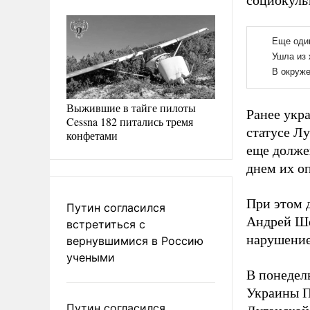
социокуль
Выжившие в тайге пилоты
Ранее укр
Cessna 182 питались тремя
статусе Л
конфетами
еще должен
днем их о
При этом 
Путин согласился
Андрей Ше
встретиться с
нарушение
вернувшимися в Россию
учеными
В понеде
Украины П
Путин согласился