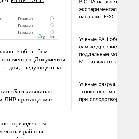
дает
ИТАР-ТАСС
.
В США на взлете разби
экспериментальный др
напарник F-35
Ученые РАН обнаружил
самые древние
законов об особом
поддельные монеты
и ополченцев. Документы
Московского княжеств
 со дня, следующего за
Ученые разрушили миф
кции «Батькивщина»
«гонке сперматозоидов
 и ЛНР протащили с
при оплодотворении
ного президентом
тдельные районы