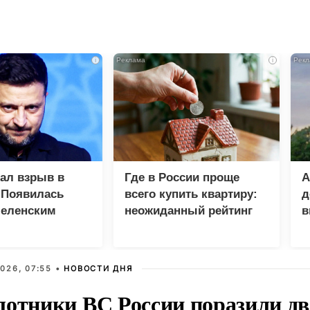
i
i
зал взрыв в
Где в России проще
А
 Появилась
всего купить квартиру:
д
Зеленским
неожиданный рейтинг
в
у
026, 07:55 •
НОВОСТИ ДНЯ
лотники ВС России поразили два