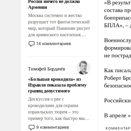
Россия ничего не должна
«В резуль
уязвимости США, например,
Армении
перед Китаем.
состава п
Москва системно и жестко
боеприпасо
разрушает тот фантастический
БПЛА», – 
мир, который Пашинян рисует
для армянского населения.
Военнослу
Мир, где этому населению все
14 комментариев
формирова
должны просто по
определению, где его
не пострад
политические прожекты будут
беспрекословно оплачиваться
Тимофей Бордачёв
Как писал
за счет российских
Роберт Бро
«Большая крокодила» из
налогоплательщиков и где за
Израиля показала проблему
безопасно
свои поступки не нужно
границ допустимого
отвечать.
Дискуссия о рве с
Российски
крокодилами для охраны
израильских тюрем – это
В апреле 
пример того, как быстро мы
двигаемся по пути
9 комментариев
КОММЕНТАРИ