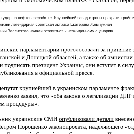
турном и экономическом планах», - сказал он, пере
аинские парламентарии
проголосовали
за принятие 
уганской и Донецкой областей, а также об амнисти
 подписать президент Украины, они вступят в силу
публикования в официальной прессе.
депутат крупнейшей в украинском парламенте фра
вченко заявил, что «оба закона о легализации ДНР
м процедуры».
льник украинские СМИ
опубликовали детали
внесен
етром Порошенко законопроекта, наделяющего «о