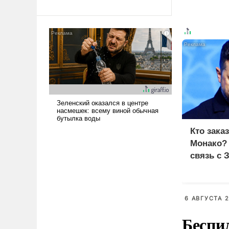
революционных изменений.
То, что несколько лет назад
было образом для
псевдонаучной фантастики,
стало всерьез обсуждаемой
идеей.
Кто зака
Монако?
связь с 
6 АВГУСТА 2
Беспи