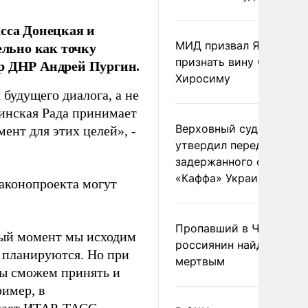
асса Донецкая и
льно как точку
МИД призвал Японию
признать вину США за
ер ДНР Андрей Пургин.
Хиросиму
будущего диалога, а не
раинская Рада принимает
Верховный суд Швеции
мент для этих целей», -
утвердил передачу
задержанного сухогруз
«Каффа» Украине
аконопроекта могут
Пропавший в Черногор
нный момент мы исходим
россиянин найден
е планируются. Но при
мертвым
мы сможем принять и
имер, в