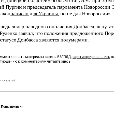
 и Донецкой областей» особым статусом. При этом
й Пургин и председатель парламента Новороссии О
закон
написан для Украины
, но не для Новороссии».
ередь лидер народного ополчения Донбасса, депута
Руденко заявил, что положения предложенного Пор
 статусе Донбасса
являются полумерами
.
омментировать материалы газеты ВЗГЛЯД,
зарегистрировавшись
на
отношению к комментариям читайте
здесь
.