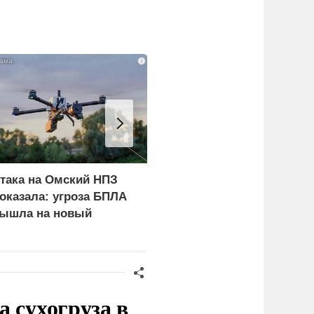
i
така на Омский НПЗ
Турция нашла
оказала: угроза БПЛА
покупателей на
ышла на новый
российские C-400
ровень
 сухогруза в