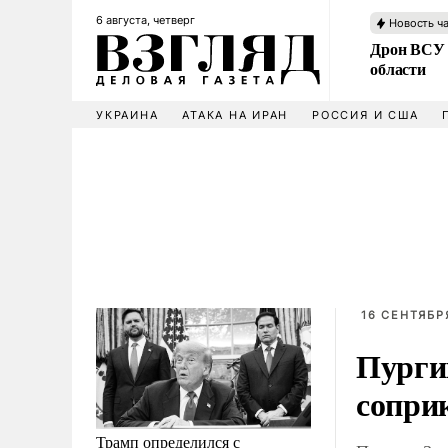
6 августа, четверг
Новость ч
Дрон ВСУ 
области
УКРАИНА
АТАКА НА ИРАН
РОССИЯ И США
16 СЕНТЯБРЯ
Пургин
сопри
Трамп определился с