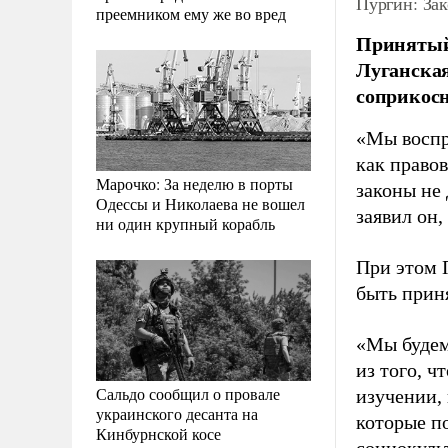
Пургин: Зак
преемником ему же во вред
Принятый 
Луганска
соприкосн
«Мы воспр
как правов
Марочко: За неделю в порты
законы не 
Одессы и Николаева не вошел
заявил он,
ни один крупный корабль
При этом 
быть прин
«Мы будем
из того, 
Сальдо сообщил о провале
изучении,
украинского десанта на
которые п
Кинбурнской косе