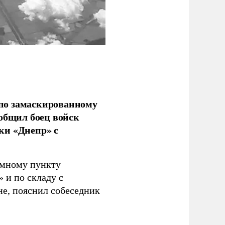
по замаскированному
ообщил боец войск
ки «Днепр» с
емному пункту
 и по складу с
не, пояснил собеседник