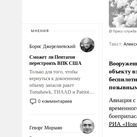
МНЕНИЯ
@ Пресс-служба
Tекст:
Алекс
Борис Джерелиевский
Сможет ли Пентагон
Вооружен
перестроить ВПК США
объекту в
Только для того, чтобы
беспилотн
вернуться к довоенному
объему запасов ракет
позывным
Tomahawk, THAAD и Patriot
США потребуется более трех
Авиация с
0 комментариев
лет. Даже небольшая война с
временног
Ираном опустошила
боеприпас
американские арсеналы.
РИА «Нов
Сложившаяся ситуация
Геворг Мирзаян
означает многолетний период