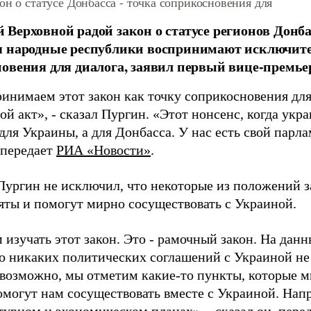
он о статусе Донбасса - точка соприкосновения для
Верховной радой закон о статусе регионов Донб
я народные республики воспринимают исключите
овения для диалога, заявил первый вице-премь
инимаем этот закон как точку соприкосновения для 
ой акт», - сказал Пургин. «Этот нонсенс, когда ук
для Украины, а для Донбасса. У нас есть свой парла
 передает
РИА «Новости»
.
Пургин не исключил, что некоторые из положений з
яты и помогут мирно сосуществовать с Украиной.
 изучать этот закон. Это - рамочный закон. На да
что никаких политических соглашений с Украиной н
 возможно, мы отметим какие-то пункты, которые 
омогут нам сосуществовать вместе с Украиной. Напр