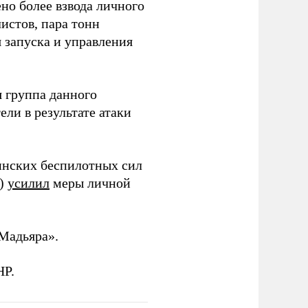
но более взвода личного
истов, пара тонн
я запуска и управления
 группа данного
ли в результате атаки
инских беспилотных сил
и)
усилил
меры личной
Мадьяра».
НР.