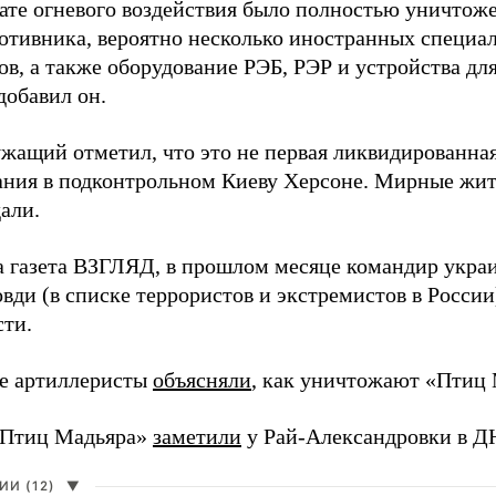
тате огневого воздействия было полностью уничтоже
ротивника, вероятно несколько иностранных специал
в, а также оборудование РЭБ, РЭР и устройства дл
добавил он.
жащий отметил, что это не первая ликвидированная
ния в подконтрольном Киеву Херсоне. Мирные жите
али.
а газета ВЗГЛЯД, в прошлом месяце командир укра
вди (в списке террористов и экстремистов в Росси
сти.
е артиллеристы
объясняли
, как уничтожают «Птиц 
«Птиц Мадьяра»
заметили
у Рай-Александровки в Д
И (12)
▼