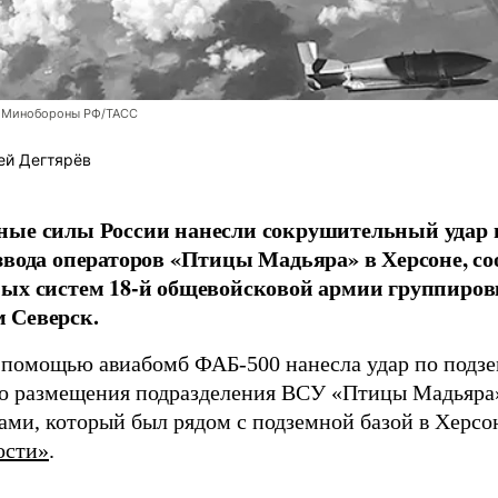
 Минобороны РФ/ТАСС
ей Дегтярёв
ные силы России нанесли сокрушительный удар 
звода операторов «Птицы Мадьяра» в Херсоне, с
ых систем 18-й общевойсковой армии группиров
 Северск.
 помощью авиабомб ФАБ-500 нанесла удар по подз
о размещения подразделения ВСУ «Птицы Мадьяра»
ами, который был рядом с подземной базой в Херсо
ости»
.