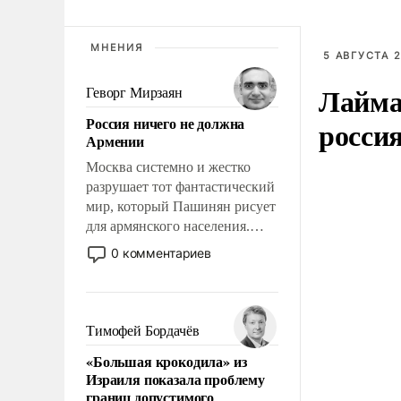
МНЕНИЯ
5 АВГУСТА 2
Лайма 
Геворг Мирзаян
Россия ничего не должна
росси
Армении
Москва системно и жестко
разрушает тот фантастический
мир, который Пашинян рисует
для армянского населения.
Мир, где этому населению все
0 комментариев
должны просто по
определению, где его
политические прожекты будут
беспрекословно оплачиваться
Тимофей Бордачёв
за счет российских
«Большая крокодила» из
налогоплательщиков, и где за
Израиля показала проблему
свои поступки не нужно
границ допустимого