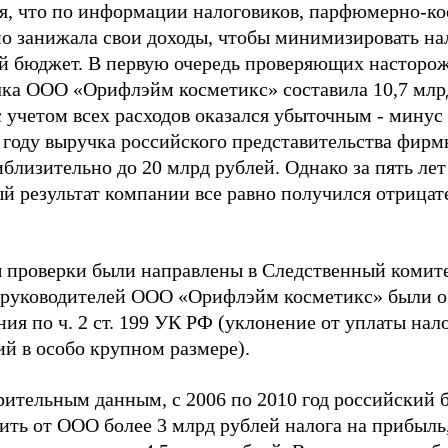
я, что по информации налоговиков, парфюмерно-к
но занижала свои доходы, чтобы минимизировать на
й бюджет. В первую очередь проверяющих насторожи
чка ООО «Орифлэйм косметикс» составила 10,7 млр
с учетом всех расходов оказался убыточным - мину
0 году выручка российского представительства фирм
иблизительно до 20 млрд рублей. Однако за пять лет
й результат компании все равно получился отрицат
ы проверки были направлены в Следственный комите
 руководителей ООО «Орифлэйм косметикс» были 
ия по ч. 2 ст. 199 УК РФ (уклонение от уплаты нало
ий в особо крупном размере).
рительным данным, с 2006 по 2010 год российский 
ить от ООО более 3 млрд рублей налога на прибыль,