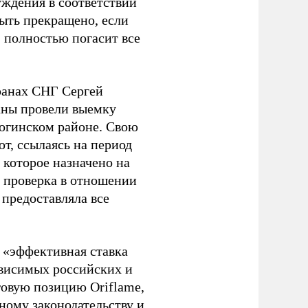
буждения в соответствии
быть прекращено, если
, полностью погасит все
ранах СНГ Сергей
аны провели выемку
Ногинском районе. Свою
т, ссылаясь на период
 которое назначено на
ая проверка в отношении
 предоставляла все
е «эффективная ставка
ависимых российских и
говую позицию Oriflame,
ному законодательству и