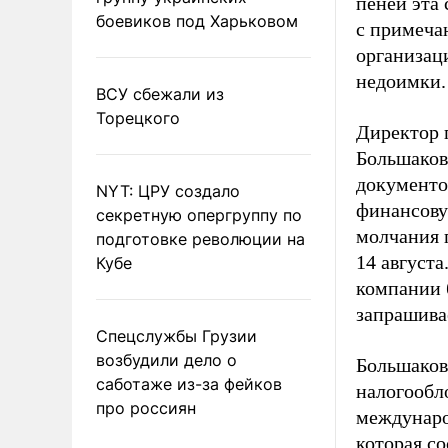
пеней эта 
боевиков под Харьковом
с примеча
организаци
недоимки.
ВСУ сбежали из
Торецкого
Директор 
Большаков
документо
NYT: ЦРУ создало
финансову
секретную опергруппу по
молчания 
подготовке революции на
14 августа
Кубе
компании б
запрашива
Спецслужбы Грузии
возбудили дело о
Большаков 
саботаже из-за фейков
налогообл
про россиян
междунаро
которая с