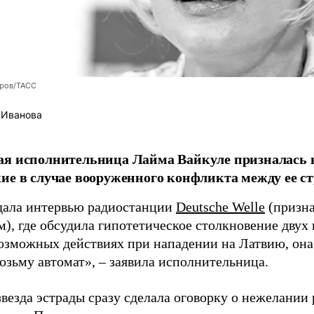
оров/ТАСС
 Иванова
я исполнительница Лайма Вайкуле призналась в
ие в случае вооруженного конфликта между ее ст
дала интервью радиостанции
Deutsche Welle
(призна
), где обсудила гипотетическое столкновение двух 
возможных действиях при нападении на Латвию, она
возьму автомат», – заявила исполнительница.
везда эстрады сразу сделала оговорку о нежелании