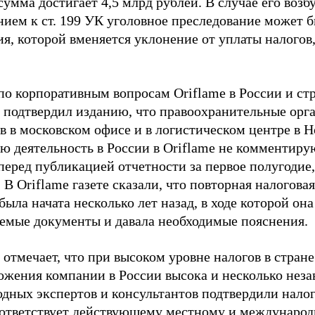
сумма достигает 4,5 млрд рублей. В случае его воз
нием к ст. 199 УК уголовное преследование может 
я, которой вменяется уклонение от уплаты налогов
по корпоративным вопросам Oriflame в России и ст
 подтвердил изданию, что правоохранительные орг
в в московском офисе и в логистическом центре в 
ю деятельность в России в Oriflame не комментирую
перед публикацией отчетности за первое полугодие,
. В Oriflame газете сказали, что повторная налогов
ыла начата несколько лет назад, в ходе которой она
емые документы и давала необходимые пояснения.
отмечает, что при высоком уровне налогов в стран
ожения компании в России высока и несколько нез
дных экспертов и консультантов подтвердили нало
оответствует действующему местному и международ