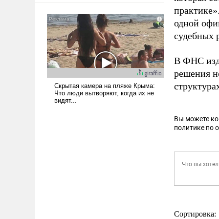
практике»
одной офи
судебных 
В ФНС изд
решения н
структура
Вы можете к
политике по 
Сортировка: