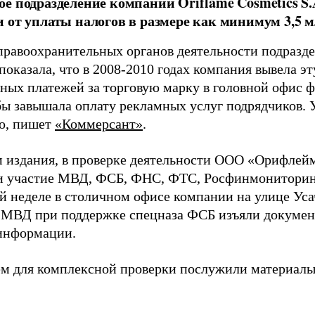
е подразделение компании Oriflame Cosmetics S.
 от уплаты налогов в размере как минимум 3,5 м
правоохранительных органов деятельности подразд
показала, что в 2008-2010 годах компания вывела э
ных платежей за торговую марку в головной офис ф
бы завышала оплату рекламных услуг подрядчиков. У
о, пишет
«Коммерсант»
.
 издания, в проверке деятельности ООО «Орифлей
 участие МВД, ФСБ, ФНС, ФТС, Росфинмониторинг
й неделе в столичном офисе компании на улице Уса
ВД при поддержке спецназа ФСБ изъяли докумен
информации.
м для комплексной проверки послужили материал