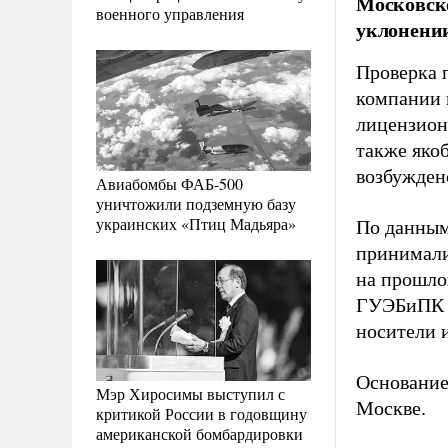
Московско
военного управления
уклонении
Проверка 
компании 
лицензион
также яко
возбужден
Авиабомбы ФАБ-500
уничтожили подземную базу
украинских «Птиц Мадьяра»
По данным
принимали
на прошло
ГУЭБиПК М
носители 
Основание
Мэр Хиросимы выступил с
Москве.
критикой России в годовщину
американской бомбардировки