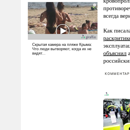
кровопрол
голову мысль: хорошо бы
противоре
продемонстрировать, что
всегда вер
Украина вступила в
вооруженное противостояние
Как писал
с Ираном.
раскритик
эксплуата
объяснил
а
российски
КОММЕНТАРИ