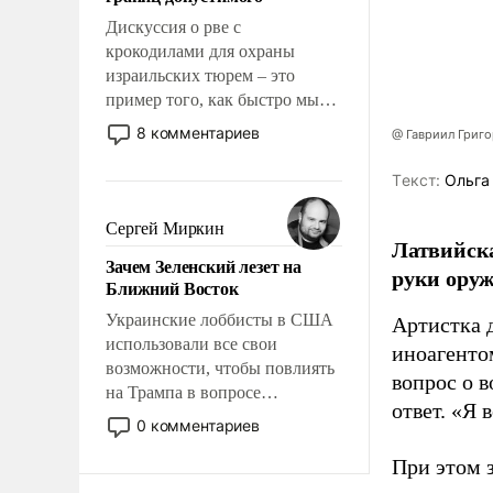
отвечать.
Дискуссия о рве с
крокодилами для охраны
израильских тюрем – это
пример того, как быстро мы
двигаемся по пути
8 комментариев
@ Гавриил Григ
революционных изменений.
То, что несколько лет назад
Tекст:
Ольга
было образом для
псевдонаучной фантастики,
Сергей Миркин
Латвийска
стало всерьез обсуждаемой
Зачем Зеленский лезет на
идеей.
руки оруж
Ближний Восток
Украинские лоббисты в США
Артистка 
использовали все свои
иноагентом
возможности, чтобы повлиять
вопрос о 
на Трампа в вопросе
ответ. «Я 
предоставления вооружений
0 комментариев
своим нанимателям. Вероятно,
При этом з
кому-то из тех, кто
консультирует Киев, пришла в