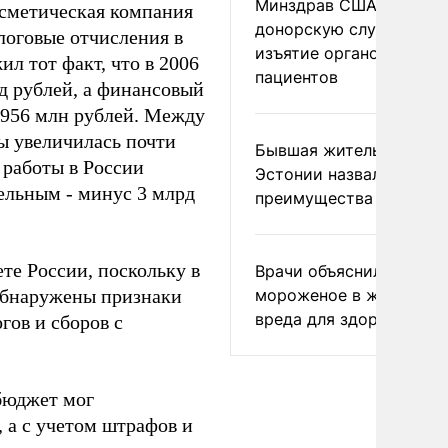
Минздрав США закрыл
осметическая компания
донорскую службу за
логовые отчисления в
изъятие органов живых
л тот факт, что в 2006
пациентов
д рублей, а финансовый
с 956 млн рублей. Между
ы увеличилась почти
Бывшая жительница
 работы в России
Эстонии назвала главн
ельным - минус 3 млрд
преимущества России
те России, поскольку в
Врачи объяснили, как е
обнаружены признаки
мороженое в жару без
вреда для здоровья
гов и сборов с
бюджет мог
 а с учетом штрафов и