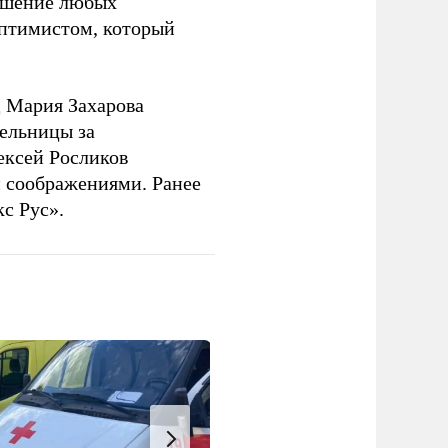
решение любых
оптимистом, который
 Мария Захарова
ельницы за
ексей Росликов
 соображениями. Ранее
с Рус».