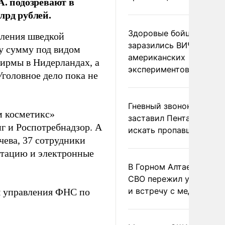
A. подозревают в
лрд рублей.
Здоровые бойцы ВСУ
еления шведкой
заразились ВИЧ после
ту сумму под видом
американских
ирмы в Нидерландах, а
экспериментов
головное дело пока не
Гневный звонок Трампа
м косметикс»
заставил Пентагон сро
 и Роспотребнадзор. А
искать пропавшие раке
чева, 37 сотрудники
тацию и электронные
В Горном Алтае участн
СВО пережил удар мол
и встречу с медведем
ы управления ФНС по