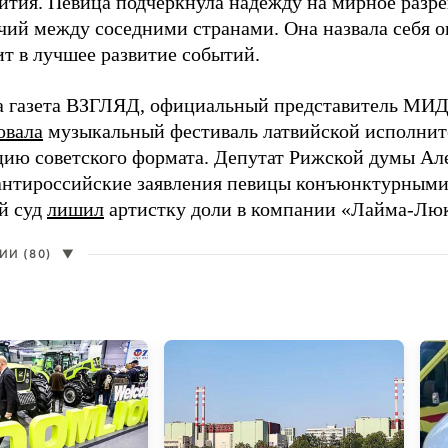
ития. Певица подчеркнула надежду на мирное раз
чий между соседними странами. Она назвала себя 
ит в лучшее развитие событий.
а газета ВЗГЛЯД, официальный представитель МИД
овала
музыкальный фестиваль латвийской исполнит
цию советского формата. Депутат Рижской думы Ал
нтироссийские заявления певицы конъюнктурными
й суд
лишил
артистку доли в компании «Лайма-Люк
И (80)
▼