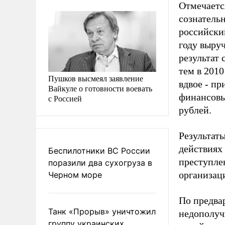
Отмечаетс
сознатель
российски
году выру
результат 
тем в 201
Пушков высмеял заявление
вдвое - пр
Вайкуле о готовности воевать
финансовы
с Россией
рублей.
Результат
действиях
Беспилотники ВС России
преступлен
поразили два сухогруза в
организац
Черном море
По предва
Танк «Прорыв» уничтожил
недополуч
группу украинских