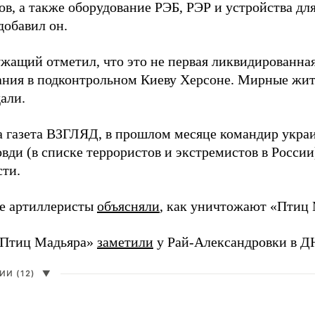
в, а также оборудование РЭБ, РЭР и устройства дл
добавил он.
жащий отметил, что это не первая ликвидированная
ния в подконтрольном Киеву Херсоне. Мирные жите
али.
а газета ВЗГЛЯД, в прошлом месяце командир укра
вди (в списке террористов и экстремистов в Росси
сти.
е артиллеристы
объясняли
, как уничтожают «Птиц 
«Птиц Мадьяра»
заметили
у Рай-Александровки в Д
И (12)
▼