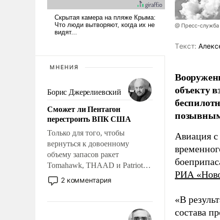
@ Пресс-служба
Tекст:
Алекс
МНЕНИЯ
Вооружен
объекту в
Борис Джерелиевский
беспилотн
Сможет ли Пентагон
позывным
перестроить ВПК США
Только для того, чтобы
Авиация с
вернуться к довоенному
временног
объему запасов ракет
боеприпас
Tomahawk, THAAD и Patriot
РИА «Нов
США потребуется более трех
2 комментария
лет. Даже небольшая война с
Ираном опустошила
«В резуль
американские арсеналы.
состава п
Сложившаяся ситуация