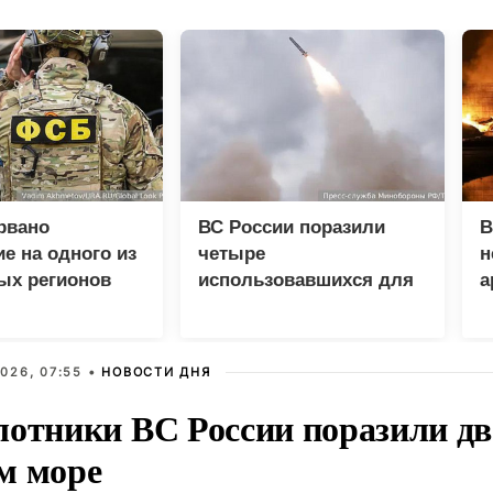
рвано
ВС России поразили
В
е на одного из
четыре
н
ых регионов
использовавшихся для
а
доставки грузов ВСУ
судна
026, 07:55 •
НОВОСТИ ДНЯ
лотники ВС России поразили два
м море