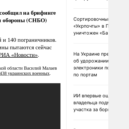
 сообщил на брифинге
 и обороны (СНБО)
Сортировочный пункт
«Укрпочты» в Павлогра
уничтожен «Бандероль
 и 140 пограничников.
аины пытаются сейчас
На Украине предупреди
РИА «Новости»
.
об удорожании китайс
электроники после уда
кой области Василий Малаев
438 украинских военных
.
по портам
ИИ впервые оштрафова
владельца подмосковн
участка за борщевик