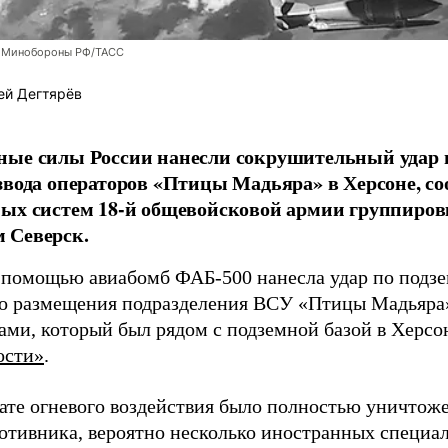
 Минобороны РФ/ТАСС
ей Дегтярёв
ные силы России нанесли сокрушительный удар 
звода операторов «Птицы Мадьяра» в Херсоне, с
ых систем 18-й общевойсковой армии группиров
 Северск.
 помощью авиабомб ФАБ-500 нанесла удар по подз
о размещения подразделения ВСУ «Птицы Мадьяра»
ами, который был рядом с подземной базой в Херсо
ости»
.
тате огневого воздействия было полностью уничтоже
ротивника, вероятно несколько иностранных специал