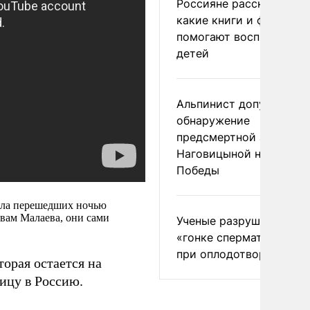
Россияне рассказали,
какие книги и фильмы
помогают воспитывать
детей
Альпинист допустил
обнаружение
предсмертной записки
Наговицыной на пике
Победы
сла перешедших ночью
овам Малаева, они сами
Ученые разрушили миф
«гонке сперматозоидов
при оплодотворении
торая остается на
ицу в Россию.