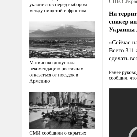
СНБО Украи
уклонистов перед выбором
между нищетой и фронтом
На террит
спикер ин
Украины 
«Сейчас н
Всего 311
сделать вс
Матвиенко допустила
рекомендацию россиянам
Ранее руков
отказаться от поездок в
сообщил, что
Армению
СМИ сообщили о скрытых