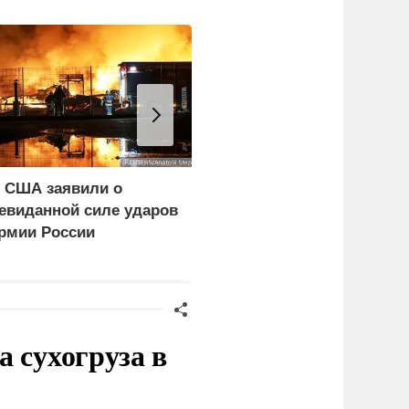
 США заявили о
WP: Трамп отчитал
евиданной силе ударов
Хегсета за нехватку
рмии России
ракет
 сухогруза в