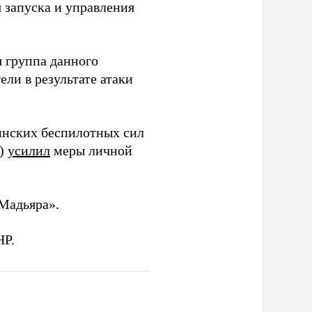
я запуска и управления
 группа данного
ли в результате атаки
инских беспилотных сил
и)
усилил
меры личной
Мадьяра».
НР.