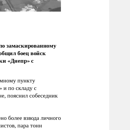
по замаскированному
ообщил боец войск
ки «Днепр» с
емному пункту
 и по складу с
не, пояснил собеседник
но более взвода личного
истов, пара тонн