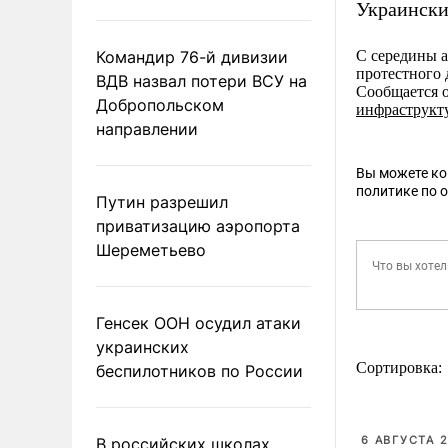
Украински
Командир 76-й дивизии
С середины а
протестного
ВДВ назвал потери ВСУ на
Сообщается 
Добропольском
инфраструкт
направлении
Вы можете к
политике по 
Путин разрешил
приватизацию аэропорта
Шереметьево
Генсек ООН осудил атаки
украинских
Сортировка:
беспилотников по России
6 АВГУСТА 2
В российских школах