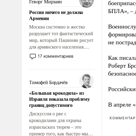
Геворг Мирзаян
боеприпасо
означает многолетний период
БПЛА», – 
Россия ничего не должна
уязвимости США, например,
Армении
перед Китаем.
Военнослу
Москва системно и жестко
разрушает тот фантастический
формирова
мир, который Пашинян рисует
не пострад
для армянского населения.
Мир, где политические
17 комментариев
Как писал
прожекты будут безусловно
Роберт Бро
оплачиваться за счет
безопасно
российских
налогоплательщиков и где
Тимофей Бордачёв
Еревану за свои поступки не
Российски
«Большая крокодила» из
нужно отвечать.
Израиля показала проблему
В апреле 
границ допустимого
Дискуссия о рве с
КОММЕНТАРИ
крокодилами для охраны
израильских тюрем – это
пример того, как быстро мы