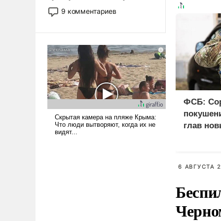
двигаемся по пути
9 комментариев
революционных изменений.
То, что несколько лет назад
было образом для
псевдонаучной фантастики,
стало всерьез обсуждаемой
идеей.
ФСБ: Со
покушени
глав нов
6 АВГУСТА 2
Беспи
Черно