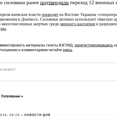
е силовики ранее
подтвердили
переход 12 военных 
преля киевские власти
проводят
на Востоке Украины «спецопер
 движения в Донбассе. Силовики активно используют тяжелую 
о многочисленных жертвах среди
мирного населения
и разрушен
уры
.
омментировать материалы газеты ВЗГЛЯД,
зарегистрировавшись
на
отношению к комментариям читайте
здесь
.
026, 08:26 •
НОВОСТИ ДНЯ