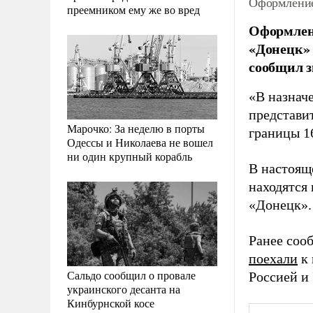
Оформление 
преемником ему же во вред
Оформлени
«Донецк» 
сообщил з
«В назнач
представи
Марочко: За неделю в порты
границы 1
Одессы и Николаева не вошел
ни один крупный корабль
В настоящ
находятся
«Донецк».
Ранее соо
поехали
к 
Сальдо сообщил о провале
Россией и
украинского десанта на
Кинбурнской косе