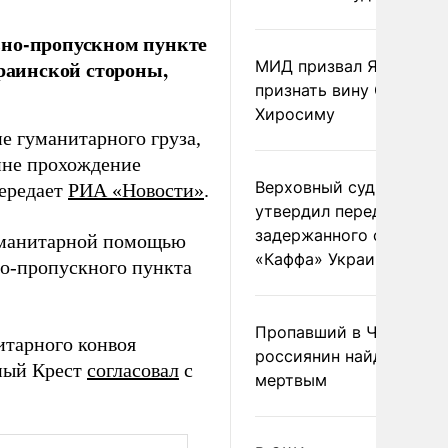
ьно-пропускном пункте
краинской стороны,
МИД призвал Японию
признать вину США за
Хиросиму
е гуманитарного груза,
ине прохождение
Верховный суд Швеции
передает
РИА «Новости»
.
утвердил передачу
задержанного сухогруз
гуманитарной помощью
«Каффа» Украине
но-пропускного пункта
Пропавший в Черногор
итарного конвоя
россиянин найден
ный Крест
согласовал
с
мертвым