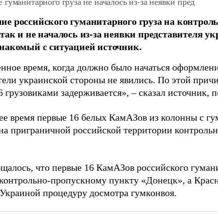
гуманитарного груза не началось из-за неявки пред
е российского гуманитарного груза на контрол
так и не началось из-за неявки представителя у
накомый с ситуацией источник.
енное время, когда должно было начаться оформлени
тели украинской стороны не явились. По этой прич
6 грузовиками задерживается», – сказал источник, 
ее время первые 16 белых КамАЗов из колонны с 
 на приграничной российской территории контроль
бщалось, что первые 16 КамАЗов российского гуман
контрольно-пропускному пункту «Донецк», а Крас
 Украиной процедуру досмотра гумконвоя.