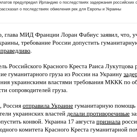
о, глава МИД Франции Лоран Фабиус заявил, что, у
краины, требование России допустить гуманитарну
справедливо
.
ель Российского Красного Креста Раиса Лукутцова 
ие гуманитарного груза из России на Украину
заде
ния украинскими властями требования МККК по о
сти сопроводителей груза.
, Россия
отправила Украине
гуманитарную помощь 1
тели украинских властей
делали противоречивые
за
опустить конвой. Украина 17 августа
признала
росси
дного комитета Красного Креста гуманитарной п