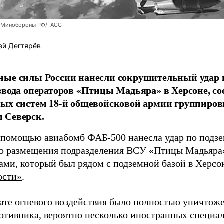
 Минобороны РФ/ТАСС
ей Дегтярёв
ные силы России нанесли сокрушительный удар 
звода операторов «Птицы Мадьяра» в Херсоне, с
ых систем 18-й общевойсковой армии группиров
 Северск.
 помощью авиабомб ФАБ-500 нанесла удар по подз
о размещения подразделения ВСУ «Птицы Мадьяра»
ами, который был рядом с подземной базой в Херсо
ости»
.
тате огневого воздействия было полностью уничтоже
ротивника, вероятно несколько иностранных специал