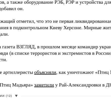
в, а также оборудование РЭБ, РЭР и устройства дл
добавил он.
жащий отметил, что это не первая ликвидированная
ния в подконтрольном Киеву Херсоне. Мирные жите
али.
а газета ВЗГЛЯД, в прошлом месяце командир укра
вди (в списке террористов и экстремистов в Росси
сти.
е артиллеристы
объясняли
, как уничтожают «Птиц 
«Птиц Мадьяра»
заметили
у Рай-Александровки в Д
И (12)
▼