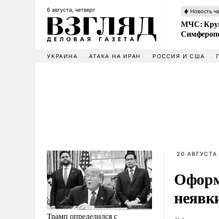
6 августа, четверг
Новость ч
МЧС: Кру
Симфероп
УКРАИНА
АТАКА НА ИРАН
РОССИЯ И США
20 АВГУСТА 
Оформ
неявк
Трамп определился с