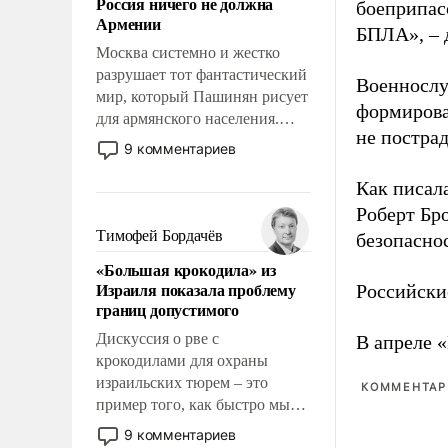
Россия ничего не должна
боеприпасо
уязвимости США, например,
Армении
перед Китаем.
БПЛА», – 
Москва системно и жестко
разрушает тот фантастический
Военнослу
мир, который Пашинян рисует
формирова
для армянского населения.
не пострад
Мир, где этому населению все
9 комментариев
должны просто по
определению, где его
Как писал
политические прожекты будут
Роберт Бро
беспрекословно оплачиваться
Тимофей Бордачёв
безопасно
за счет российских
«Большая крокодила» из
налогоплательщиков и где за
Израиля показала проблему
Российски
свои поступки не нужно
границ допустимого
отвечать.
Дискуссия о рве с
В апреле 
крокодилами для охраны
израильских тюрем – это
КОММЕНТАРИ
пример того, как быстро мы
двигаемся по пути
9 комментариев