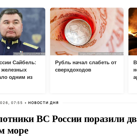
ссии Сайбель:
Рубль начал слабеть от
В
е железных
сверхдоходов
н
ало одним из
а
етов Народной
мы ЕР
026, 07:55 •
НОВОСТИ ДНЯ
лотники ВС России поразили два
м море