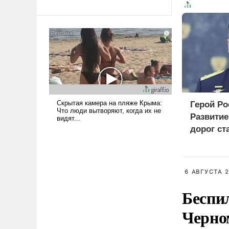
революционных изменений.
То, что несколько лет назад
было образом для
псевдонаучной фантастики,
стало всерьез обсуждаемой
идеей.
Герой Ро
Развити
дорог ст
приорит
програм
6 АВГУСТА 2
Беспи
Черно