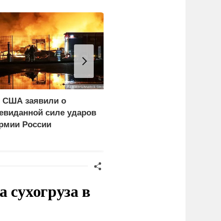
 США заявили о
WP: Трамп отчитал
евиданной силе ударов
Хегсета за нехватку
рмии России
ракет
 сухогруза в