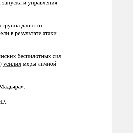
я запуска и управления
 группа данного
ли в результате атаки
инских беспилотных сил
и)
усилил
меры личной
Мадьяра».
НР.