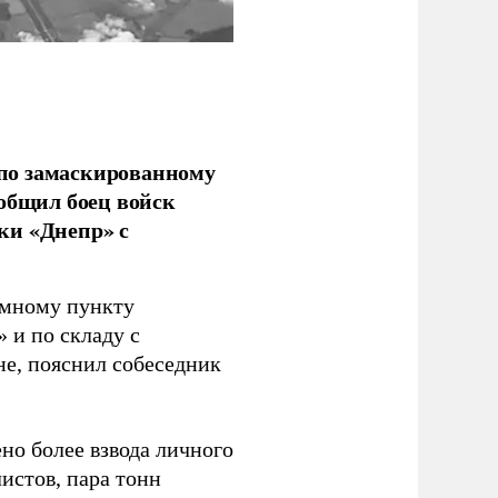
по замаскированному
ообщил боец войск
ки «Днепр» с
емному пункту
 и по складу с
не, пояснил собеседник
но более взвода личного
истов, пара тонн