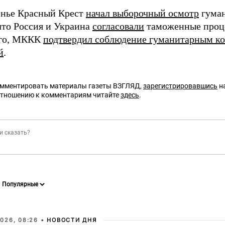
енье Красный Крест
начал выборочный осмотр
гуман
что Россия и Украина
согласовали
таможенные проц
ого, МККК
подтвердил соблюдение гуманитарным к
й
.
омментировать материалы газеты ВЗГЛЯД,
зарегистрировавшись
на
отношению к комментариям читайте
здесь
.
026, 08:26 •
НОВОСТИ ДНЯ