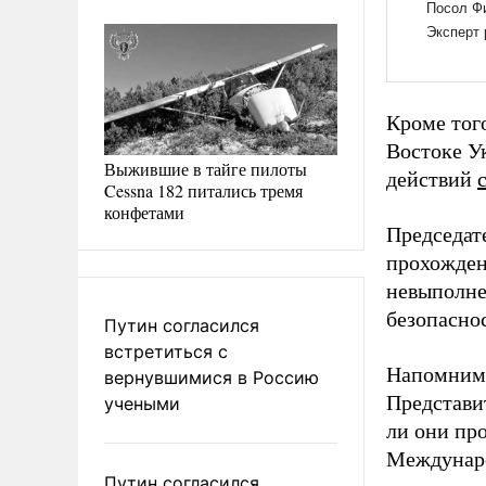
Кроме тог
Востоке У
Выжившие в тайге пилоты
действий
Cessna 182 питались тремя
конфетами
Председат
прохожден
невыполне
безопасно
Путин согласился
встретиться с
Напомним
вернувшимися в Россию
Представи
учеными
ли они пр
Междунаро
Путин согласился