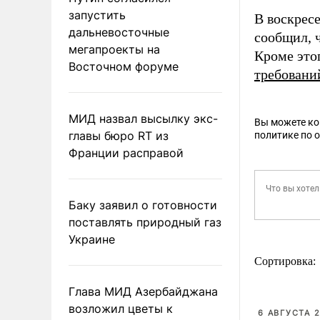
запустить
В воскрес
дальневосточные
сообщил, 
мегапроекты на
Кроме эт
Восточном форуме
требовани
МИД назвал высылку экс-
Вы можете к
главы бюро RT из
политике по 
Франции расправой
Баку заявил о готовности
поставлять природный газ
Украине
Сортировка:
Глава МИД Азербайджана
возложил цветы к
6 АВГУСТА 2