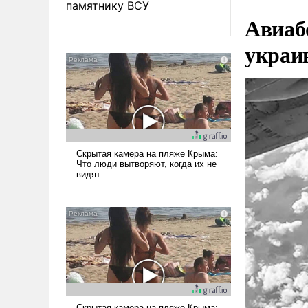
памятнику ВСУ
Авиаб
украи