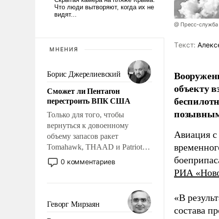
@ Пресс-служба
Tекст:
Алекс
МНЕНИЯ
Вооружен
Борис Джерелиевский
объекту в
Сможет ли Пентагон
беспилотн
перестроить ВПК США
позывным
Только для того, чтобы
вернуться к довоенному
Авиация с
объему запасов ракет
временног
Tomahawk, THAAD и Patriot
США потребуется более трех
боеприпас
0 комментариев
лет. Даже небольшая война с
РИА «Нов
Ираном опустошила
американские арсеналы.
«В резуль
Сложившаяся ситуация
Геворг Мирзаян
состава п
означает многолетний период