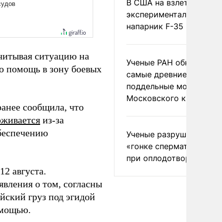
В США на взлете разби
экспериментальный др
напарник F-35
читывая ситуацию на
Ученые РАН обнаружил
ю помощь в зону боевых
самые древние
поддельные монеты
Московского княжеств
ранее сообщила, что
рживается
из-за
беспечению
Ученые разрушили миф
«гонке сперматозоидов
при оплодотворении
2 августа.
явления о том, согласны
йский груз под эгидой
омощью.