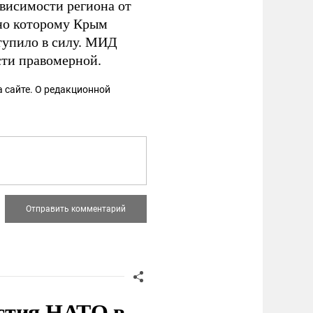
висимости региона от
сно которому Крым
ступило в силу. МИД
ти правомерной.
 сайте. О редакционной
стия НАТО в