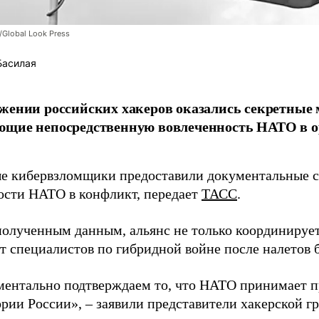
/Global Look Press
Басилая
жении российских хакеров оказались секретные
ющие непосредственную вовлеченность НАТО в о
 кибервзломщики предоставили документальные с
ости НАТО в конфликт, передает
ТАСС
.
полученным данным, альянс не только координирует
ет специалистов по гибридной войне после налетов 
ентально подтверждаем то, что НАТО принимает пр
ории России», – заявили представители хакерской г