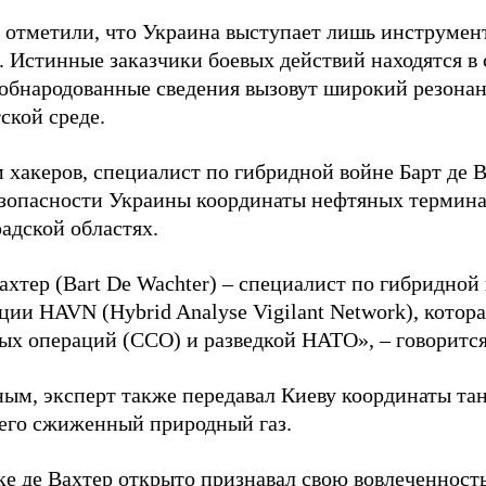
 отметили, что Украина выступает лишь инструмен
. Истинные заказчики боевых действий находятся в
 обнародованные сведения вызовут широкий резонан
ской среде.
 хакеров, специалист по гибридной войне Барт де 
зопасности Украины координаты нефтяных термина
адской областях.
ахтер (Bart De Wachter) – специалист по гибридной
ции HAVN (Hybrid Analyse Vigilant Network), котор
ых операций (ССО) и разведкой НАТО», – говорится
ным, эксперт также передавал Киеву координаты та
его сжиженный природный газ.
ке де Вахтер открыто признавал свою вовлеченность