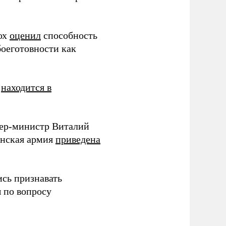
юх
оценил
способность
оеготовности как
ы
находится в
ьер-министр Виталий
инская армия
приведена
ись признавать
 по вопросу