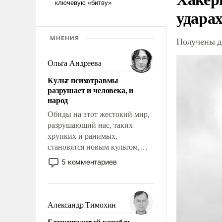
ударах
МНЕНИЯ
Получены д
Ольга Андреева
Культ психотравмы
разрушает и человека, и
народ
Обиды на этот жестокий мир,
разрушающий нас, таких
хрупких и ранимых,
становятся новым культом,
постепенно вытесняя и
5 комментариев
отменяя традиционное
требование к человеку – быть
мужественным и твердым под
ударами судьбы, брать на себя
Александр Тимохин
ответственность, помогать
Безэкипажный корабль –