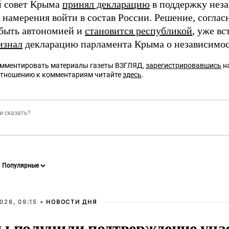
 совет Крыма
принял декларацию
в поддержку неза
 намерения войти в состав России. Решение, согла
 быть автономией и
становится республикой
, уже в
изнал
декларацию парламента Крыма о независимос
омментировать материалы газеты ВЗГЛЯД,
зарегистрировавшись
на
отношению к комментариям читайте
здесь
.
026, 09:15 •
НОВОСТИ ДНЯ
ы получили подтверждение уча