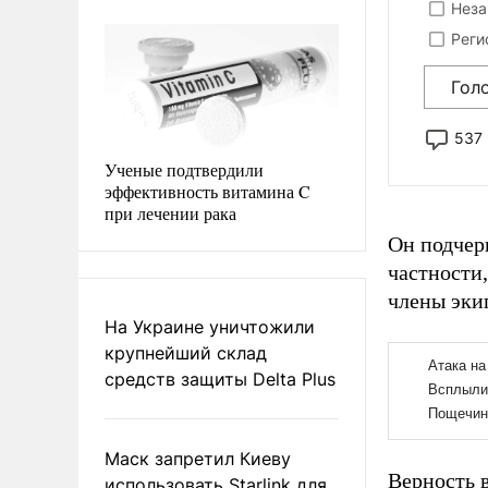
Неза
Реги
Гол
537
Ученые подтвердили
эффективность витамина C
при лечении рака
Он подчер
частности,
члены эки
На Украине уничтожили
крупнейший склад
средств защиты Delta Plus
Маск запретил Киеву
Верность 
использовать Starlink для