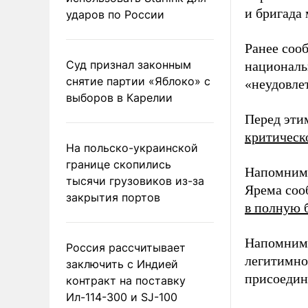
и бригада
ударов по России
Ранее соо
Суд признал законным
националь
снятие партии «Яблоко» с
«неудовле
выборов в Карелии
Перед эти
критическ
На польско-украинской
границе скопились
Напомним,
тысячи грузовиков из-за
Ярема соо
закрытия портов
в полную 
Напомним,
Россия рассчитывает
легитимно
заключить с Индией
присоедин
контракт на поставку
Ил-114-300 и SJ-100