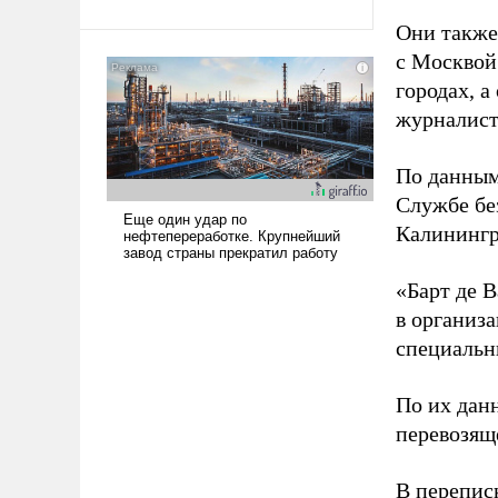
Ираном опустошила
Они также
американские арсеналы.
с Москвой
Сложившаяся ситуация
городах, а
означает многолетний период
журналист
уязвимости США, например,
перед Китаем.
По данным
Службе бе
Калинингр
«Барт де В
в организа
специальн
По их дан
перевозящ
В перепис