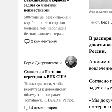
слабым, идти вперед и
задача со многими
адаптироваться.
неизвестными
@ Elisa Schu/dpa
500-тонный безэкипажный
Tекст:
Вера 
корабль – нечто гораздо
большее, чем небольшие
безэкипажные катера,
В распоря
применение которых уже
2 комментария
доказыва
стало обыденностью. Задача по
России.
созданию такого корабля очень
сложна и амбициозна. Однако
Анонимные
и ее реализация радикально
Борис Джерелиевский
поднимет наши боевые
вовлеченн
Сможет ли Пентагон
возможности.
перестроить ВПК США
Согласно 
Только для того, чтобы
задейству
вернуться к довоенному
объему запасов ракет
«Мы докум
Tomahawk, THAAD и Patriot
США потребуется более трех
по террит
4 комментария
лет. Даже небольшая война с