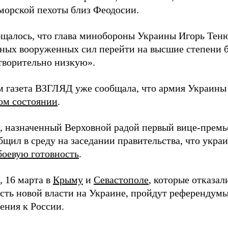
 морской пехоты близ Феодосии.
бщалось, что глава минобороны Украины Игорь Тен
ных вооруженных сил перейти на высшие степени б
творительно низкую».
м газета ВЗГЛЯД уже сообщала, что армия Украин
ом состоянии
.
 назначенный Верховной радой первый вице-прем
бщил в среду на заседании правительства, что укра
боевую готовность
.
 16 марта в
Крыму
и
Севастополе
, которые отказал
сть новой власти на Украине, пройдут референдумы
ения к России.