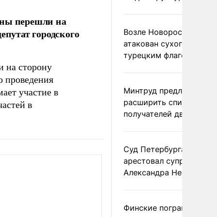
ины перешли на
епутат городского
Возле Новороссийска
атакован сухогруз под
турецким флагом
и на сторону
о проведения
Минтруд предложил
мает участие в
расширить список
астей в
получателей двух пенс
Суд Петербурга заочно
арестовал супругу
Александра Невзорова
Финские пограничники