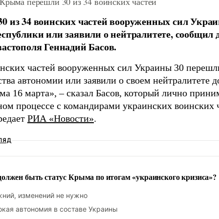
 Крыма перешли 30 из 34 воинских частей
0 из 34 воинских частей вооруженных сил Укра
еспублики или заявили о нейтралитете, сообщил д
вастополя Геннадий Басов.
инских частей вооруженных сил Украины 30 перешл
ства автономии или заявили о своем нейтралитете д
а 16 марта», – сказал Басов, который лично прини
ном процессе с командирами украинских воинских ч
редает
РИА «Новости»
.
ЛЯД
олжен быть статус Крыма по итогам «украинского кризиса»?
ний, изменений не нужно
кая автономия в составе Украины