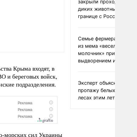
закрыли проходы для
диких животных на
границе с Россией
Семье фермера Уолкер
из мема «веселый
молочник» пригрозили
выдворением из Росси
ства Крыма входят, в
ВО и береговых войск,
Эксперт объяснил
нские подразделения.
пропажу белых грибов 
лесах этим летом
но-морских сил Украины