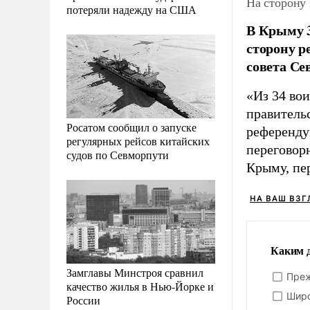
На сторону
потеряли надежду на США
В Крыму 3
сторону р
совета Се
«Из 34 во
правитель
Росатом сообщил о запуске
референдум
регулярных рейсов китайских
переговор
судов по Севморпути
Крыму, пе
НА ВАШ ВЗГ
Каким д
Замглавы Минстроя сравнил
Преж
качество жилья в Нью-Йорке и
Широ
России