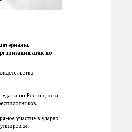
 материалы,
рганизации атак по
видетельства
 удары по России, но и
беспилотников.
ямое участие в ударах
руппировки.