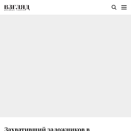
Захвативший заложников в