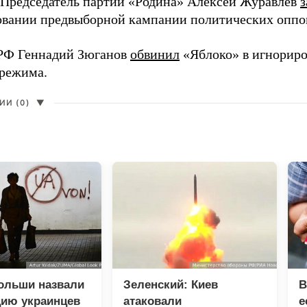
 Председатель партии «Родина» Алексей Журавлев
з
вании предвыборной кампании политических оппо
РФ Геннадий Зюганов
обвинил
«Яблоко» в игнорир
 режима.
И (0)
▼
ольши назвали
Зеленский: Киев
В
цию украинцев
атаковали
е