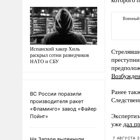
которого 
Испанский хакер Хиль
Стрелявши
раскрыл сотни разведчиков
преступни
НАТО и СБУ
предполож
Возбужде
Ранее так
ВС России поразили
Следствен
производителя ракет
«Фламинго» завод «Файер
Экспертиз
Пойнт»
уже
дал п
На Западе выдвинули
7 АВГУСТА 2