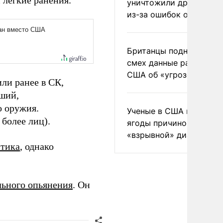
 легкие ранения.
уничтожили друг друга
из-за ошибок оператор
Британцы подняли на
смех данные разведки
США об «угрозе России
ли ранее в СК,
вший,
о оружия.
Ученые в США назвали 
 более лиц).
ягоды причиной
«взрывной» диареи
стика
, однако
льного опьянения
. Он