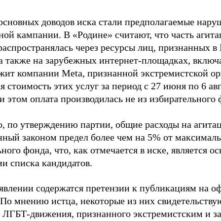
основных доводов иска стали предполагаемые нару
ной кампании. В «Родине» считают, что часть агит
распространялась через ресурсы лиц, признанных 
 а также на зарубежных интернет-площадках, включа
жит компании Meta, признанной экстремистской ор
 стоимость этих услуг за период с 27 июня по 6 ав
и этом оплата производилась не из избирательного 
о, по утверждению партии, общие расходы на агит
нный законом предел более чем на 5% от максималь
ного фонда, что, как отмечается в иске, является 
ии списка кандидатов.
аявлении содержатся претензии к публикациям на о
 По мнению истца, некоторые из них свидетельству
 ЛГБТ-движения, признанного экстремистским и з