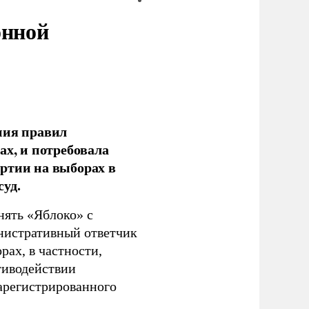
онной
ния правил
ах, и потребовала
ртии на выборах в
уд.
нять «Яблоко» с
инистративный ответчик
ах, в частности,
тиводействии
зарегистрированного