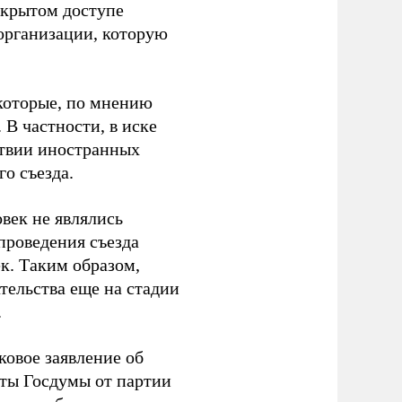
ткрытом доступе
организации, которую
которые, по мнению
В частности, в иске
тствии иностранных
о съезда.
век не являлись
проведения съезда
ек. Таким образом,
тельства еще на стадии
.
ковое заявление об
аты Госдумы от партии