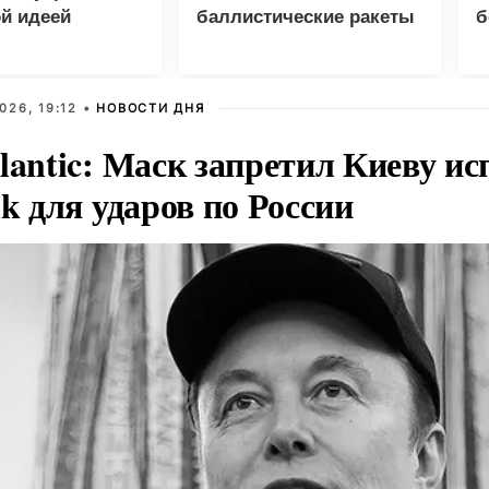
й идеей
баллистические ракеты
б
и 115 беспилотников
026, 19:12 •
НОВОСТИ ДНЯ
lantic: Маск запретил Киеву ис
nk для ударов по России