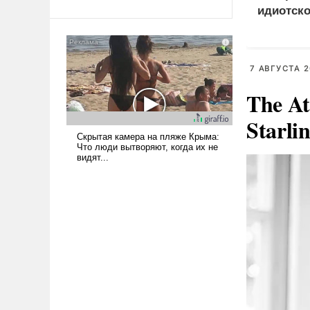
идиотско
Ираном опустошила
американские арсеналы.
Сложившаяся ситуация
означает многолетний период
7 АВГУСТА 2
уязвимости США, например,
перед Китаем.
The At
Starli