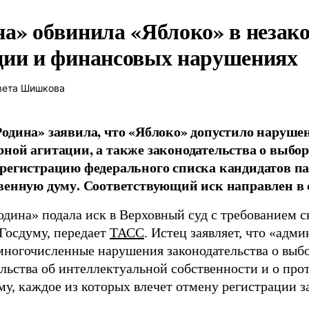
на» обвинила «Яблоко» в незак
ции и финансовых нарушениях
вета Шишкова
одина» заявила, что «Яблоко» допустило наруше
ной агитации, а также законодательства о выбор
регистрацию федерального списка кандидатов па
венную думу. Соответствующий иск направлен в с
одина» подала иск в Верховный суд с требованием с
 Госдуму, передает
ТАСС
. Истец заявляет, что «адм
многочисленные нарушения законодательства о выбор
ельства об интеллектуальной собственности и о про
му, каждое из которых влечет отмену регистрации 