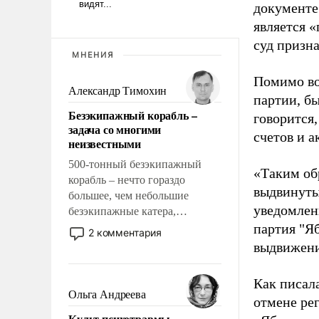
документе
является 
суд призн
МНЕНИЯ
Помимо во
Александр Тимохин
партии, б
Безэкипажный корабль –
говорится,
задача со многими
счетов и 
неизвестными
500-тонный безэкипажный
«Таким об
корабль – нечто гораздо
выдвинуты
большее, чем небольшие
уведомлени
безэкипажные катера,
применение которых уже
партия "Я
2 комментария
стало обыденностью. Задача по
выдвижения
созданию такого корабля очень
сложна и амбициозна. Однако
Как писал
и ее реализация радикально
Ольга Андреева
отмене ре
поднимет наши боевые
Культ психотравмы