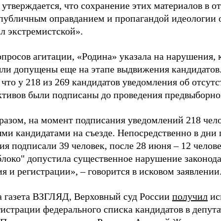
 утверждается, что сохранение этих материалов в о
«публичным оправданием и пропагандой идеологии 
ал экстремистской».
просов агитации, «Родина» указала на нарушения, 
ыли допущены еще на этапе выдвижения кандидатов. 
 что у 218 из 269 кандидатов уведомления об отсу
активов были подписаны до проведения предвыборног
разом, на момент подписания уведомлений 218 чело
ми кандидатами на съезде. Непосредственно в дни 
я подписали 39 человек, после 28 июня – 12 челов
блоко" допустила существенное нарушение законода
 и регистрации», – говорится в исковом заявлении
а газета ВЗГЛЯД, Верховный суд России
получил
ис
гистрации федерального списка кандидатов в депут