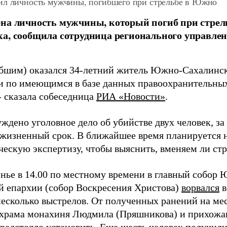
ил личность мужчины, погибшего при стрельбе в Южно
на личность мужчины, который погиб при стрел
а, сообщила сотрудница регионального управле
бшим) оказался 34-летний житель Южно-Сахалинск
и по имеющимся в базе данных правоохранительных
- сказала собеседница
РИА «Новости»
.
уждено уголовное дело об убийстве двух человек, з
ожизненный срок. В ближайшее время планируется 
ческую экспертизу, чтобы выяснить, вменяем ли стр
енье в 14.00 по местному времени в главный собор
й епархии (собор Воскресения Христова)
ворвался
в
несколько выстрелов. От полученных ранений на ме
храма монахиня Людмила (Пряшникова) и прихожан