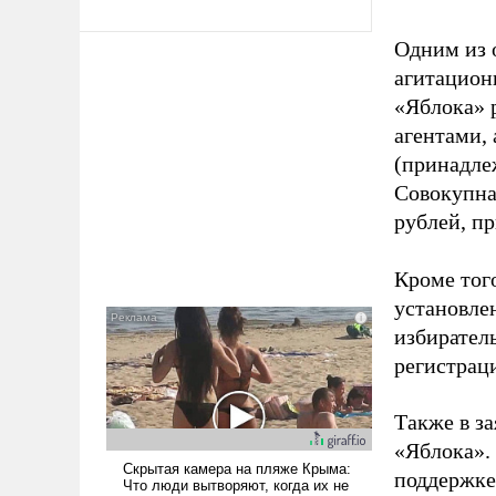
Одним из 
агитацион
«Яблока» 
агентами,
(принадле
Совокупная
рублей, пр
Кроме тог
установле
избиратель
регистрац
Также в з
«Яблока».
поддержке