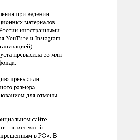
шения при ведении
ационных материалов
в России иностранными
я YouTube и Instagram
ганизацией).
густа превысила 55 млн
фонда.
ацию превысили
ного размера
основанием для отмены
фициальном сайте
ют о «системной
апрещенным в РФ». В