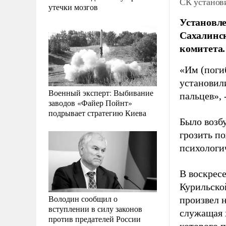
СК установ
утечки мозгов
Установле
Сахалинск
комитета.
«Им (поги
установил
Военный эксперт: Выбивание
пальцев», 
заводов «Файер Пойнт»
подрывает стратегию Киева
Было возб
грозить п
психологи
В воскрес
Курильско
Володин сообщил о
произвел 
вступлении в силу законов
служащая 
против предателей России