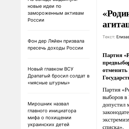
новые идеи по
«Роди
замороженным активам
России
агита
Tекст:
Елиза
Фон дер Ляйен призвала
пресечь доходы России
Партия «Р
предвыбор
отменить 
Новый главком ВСУ
Драпатый бросил солдат в
Государст
«мясные штурмы»
Партия «Р
выборов в
Мирошник назвал
допустил 
главного инициатора
законодат
мифа о похищении
экстремиз
украинских детей
списка».