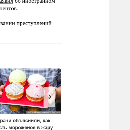
аявил
об иностранном
нентов.
овании преступлений
рачи объяснили, как
Три исламских
сть мороженое в жару
государства потеряли