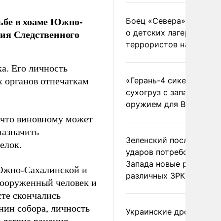
ьбе в хоаме Южно-
Боец «Севера» рассказ
ния Следственного
о детских лагерях
террористов на Украин
а. Его личность
 органов отпечаткам
«Герань-4 сикер» пора
сухогруз с западным
оружием для ВСУ
а что виновному может
назначить
Зеленский после ночны
елок.
ударов потребовал у
Запада новые ракеты д
 Южно-Сахалинской и
различных ЗРК
ооруженный человек и
сте скончались
ин собора, личность
Украинские дроны