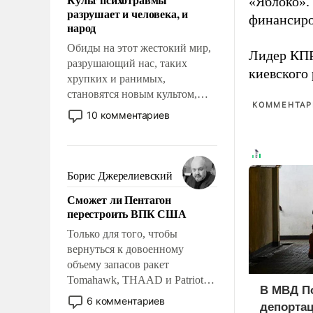
«Яблоко».
возможности.
разрушает и человека, и
финансиро
народ
Обиды на этот жестокий мир,
Лидер КП
разрушающий нас, таких
киевского
хрупких и ранимых,
становятся новым культом,
КОММЕНТАРИ
постепенно вытесняя и
10 комментариев
отменяя традиционное
требование к человеку – быть
мужественным и твердым под
ударами судьбы, брать на себя
Борис Джерелиевский
ответственность, помогать
Сможет ли Пентагон
слабым, идти вперед и
перестроить ВПК США
адаптироваться.
Только для того, чтобы
вернуться к довоенному
объему запасов ракет
Tomahawk, THAAD и Patriot
В МВД П
США потребуется более трех
6 комментариев
депорта
лет. Даже небольшая война с