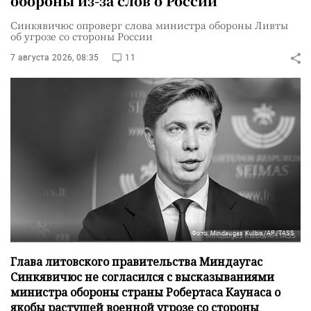
обороны из-за слов о России
Синкявичюс опроверг слова министра обороны Ливты
об угрозе со стороны России
7 августа 2026, 08:35
11
Фото: Mindaugas Kulbis/AP/TASS
Глава литовского правительства Миндаугас
Синкявичюс не согласился с высказываниями
министра обороны страны Робертаса Каунаса о
якобы растущей военной угрозе со стороны