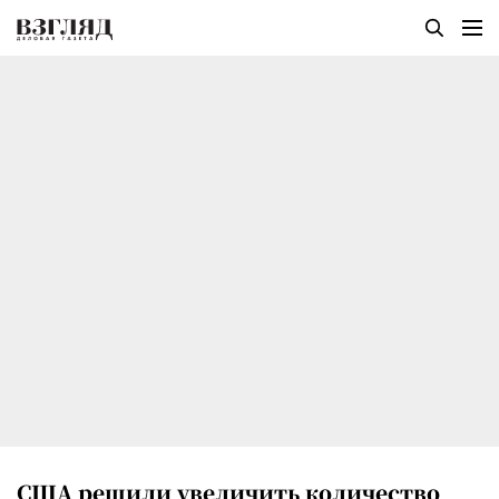
США решили увеличить количество