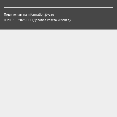
Пишите нам на
information@vz.ru
© 2005 — 2026 ООО Деловая газета «Взгляд»