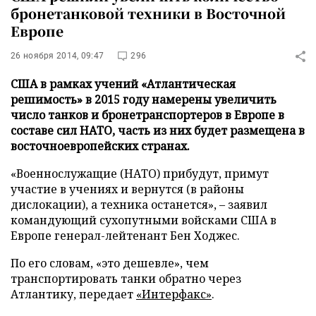
бронетанковой техники в Восточной
Европе
26 ноября 2014, 09:47
296
США в рамках учений «Атлантическая
решимость» в 2015 году намерены увеличить
число танков и бронетранспортеров в Европе в
составе сил НАТО, часть из них будет размещена в
восточноевропейских странах.
«Военнослужащие (НАТО) прибудут, примут
участие в учениях и вернутся (в районы
дислокации), а техника останется»,
–
заявил
командующий сухопутными войсками США в
Европе генерал-лейтенант Бен Ходжес.
По его словам, «это дешевле», чем
транспортировать танки обратно через
Атлантику, передает
«Интерфакс»
.