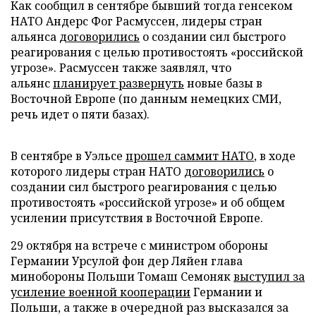
Как сообщил в сентябре бывший тогда генсеком
НАТО Андерс Фог Расмуссен, лидеры стран
альянса
договорились
о создании сил быстрого
реагирования с целью противостоять «российской
угрозе». Расмуссен также заявлял, что
альянс
планирует развернуть
новые базы в
Восточной Европе (по данным немецких СМИ,
речь идет о пяти базах).
В сентябре в Уэльсе
прошел саммит НАТО
, в ходе
которого лидеры стран НАТО
договорились
о
создании сил быстрого реагирования с целью
противостоять «российской угрозе» и об общем
усилении присутствия в Восточной Европе.
29 октября на встрече с министром обороны
Германии Урсулой фон дер Ляйен глава
минобороны Польши Томаш Семоняк
выступил за
усиление военной кооперации
Германии и
Польши, а также в очередной раз высказался за