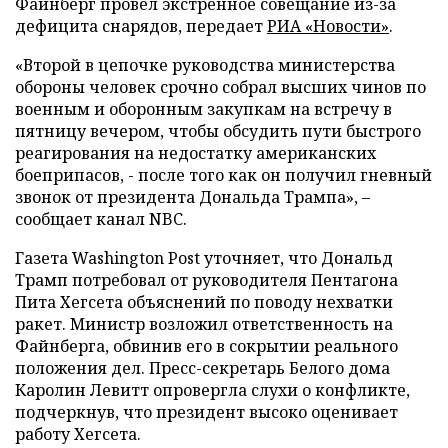
Файнберг провел экстренное совещание из-за
дефицита снарядов, передает
РИА «Новости»
.
«Второй в цепочке руководства министерства
обороны человек срочно собрал высших чинов по
военным и оборонным закупкам на встречу в
пятницу вечером, чтобы обсудить пути быстрого
реагирования на недостатку американских
боеприпасов, - после того как он получил гневный
звонок от президента Дональда Трампа», –
сообщает канал NBC.
Газета Washington Post уточняет, что Дональд
Трамп потребовал от руководителя Пентагона
Пита Хегсета объяснений по поводу нехватки
ракет. Министр возложил ответственность на
Файнберга, обвинив его в сокрытии реального
положения дел. Пресс-секретарь Белого дома
Каролин Левитт опровергла слухи о конфликте,
подчеркнув, что президент высоко оценивает
работу Хегсета.