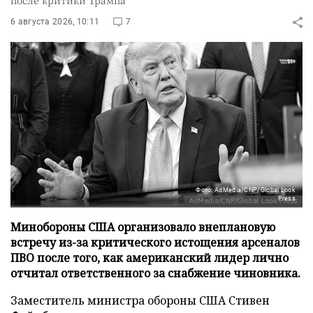
после критики Трампа
6 августа 2026, 10:11
7
Фото: AdMedia/CNP/Global Look
Press
Минобороны США организовало внеплановую
встречу из-за критического истощения арсеналов
ПВО после того, как американский лидер лично
отчитал ответственного за снабжение чиновника.
Заместитель министра обороны США Стивен