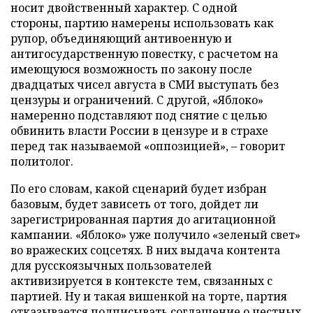
носит двойственный характер. С одной
стороны, партию намерены использовать как
рупор, объединяющий антивоенную и
антигосударственную повестку, с расчетом на
имеющуюся возможность по закону после
двадцатых чисел августа в СМИ выступать без
цензуры и ограничений. С другой, «Яблоко»
намеренно подставляют под снятие с целью
обвинить власти России в цензуре и в страхе
перед так называемой «оппозицией», – говорит
политолог.
По его словам, какой сценарий будет избран
базовым, будет зависеть от того, дойдет ли
зарегистрированная партия до агитационной
кампании. «Яблоко» уже получило «зеленый свет»
во вражеских соцсетях. В них выдача контента
для русскоязычных пользователей
активизируется в контексте тем, связанных с
партией. Ну и такая вишенкой на торте, партия
отказывается подписывать соглашение о честных