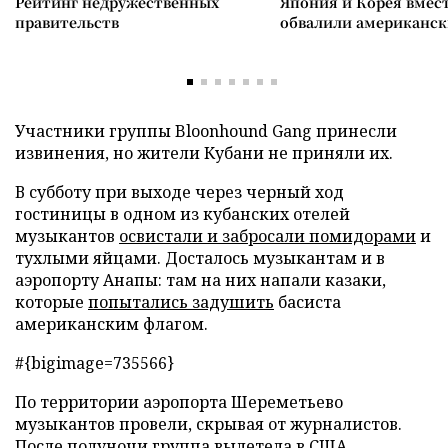
Рейтинг недружественных
Япония и Корея вмес
правительств
обвалили американск
Участники группы Bloonhound Gang принесли
извинения, но жители Кубани не приняли их.
В субботу при выходе через черный ход
гостиницы в одном из кубанских отелей
музыкантов
освистали и забросали помидорами
и
тухлыми яйцами. Досталось музыкантам и в
аэропорту Анапы: там на них напали казаки,
которые
попытались задушить
басиста
американским флагом.
#{bigimage=735566}
По территории аэропорта Шереметьево
музыкантов провели, скрывая от журналистов.
После полуночи
группа вылетела в США
.