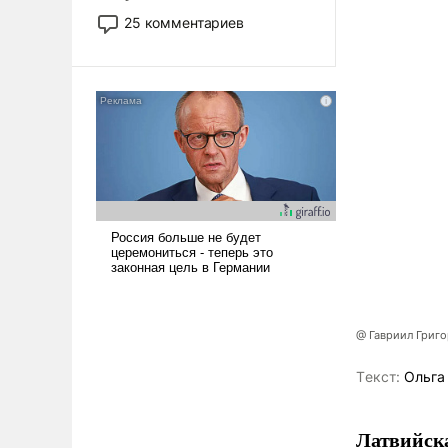
то это уже стараются не
25 комментариев
использовать – так же, как
«бабка», «дед», – хотя бы в
образованной среде, потому
что оно уже несет негативные
коннотации.
@ Гавриил Григ
Tекст:
Ольга
Латвийска