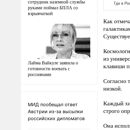
сотрудник наземной службы
руками поймал БПЛА со
взрывчаткой
Как отмеч
галактикам
Существует
Космологи
из универ
Лайма Вайкуле заявила о
клавиши п
готовности воевать с
россиянами
Согласно 
низкой.
Каждый хи
МИД пообещал ответ
строго оп
Австрии из-за высылки
российских дипломатов
Она испол