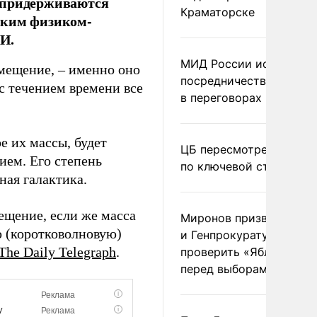
й придерживаются
Краматорске
цким физиком-
И.
МИД России исключил
смещение, – именно оно
посредничество Герма
 с течением времени все
в переговорах по Украи
е их массы, будет
ЦБ пересмотрел прогно
ием. Его степень
по ключевой ставке
ная галактика.
ещение, если же масса
Миронов призвал Миню
ю (коротковолновую)
и Генпрокуратуру
The Daily Telegraph
.
проверить «Яблоко»
перед выборами