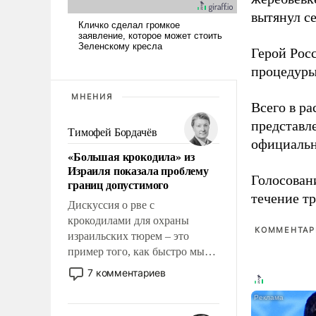
вытянул с
Герой Рос
процедуры
МНЕНИЯ
Всего в р
представл
Тимофей Бордачёв
официальн
«Большая крокодила» из
Израиля показала проблему
Голосовани
границ допустимого
течение тр
Дискуссия о рве с
крокодилами для охраны
КОММЕНТАРИ
израильских тюрем – это
пример того, как быстро мы
двигаемся по пути
7 комментариев
революционных изменений.
То, что несколько лет назад
было образом для