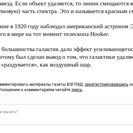
везд.
Если объект удаляется, то линии смещаются 
лновую) часть спектра. Это и называется красным 
ение в 1920 году наблюдал американский астроном
о в мире на тот момент телескопа Hooker.
 большинства галактик дало эффект усиливающегос
этому был сделан вывод о том, что галактики удаляю
 «раздувается», как воздушный шар.
омментировать материалы газеты ВЗГЛЯД,
зарегистрировавшись
на
отношению к комментариям читайте
здесь
.