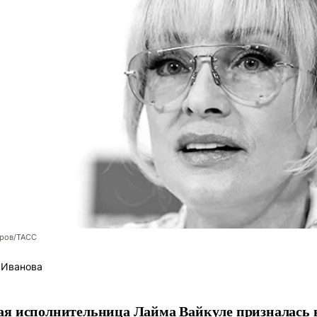
оров/ТАСС
 Иванова
я исполнительница Лайма Вайкуле призналась в