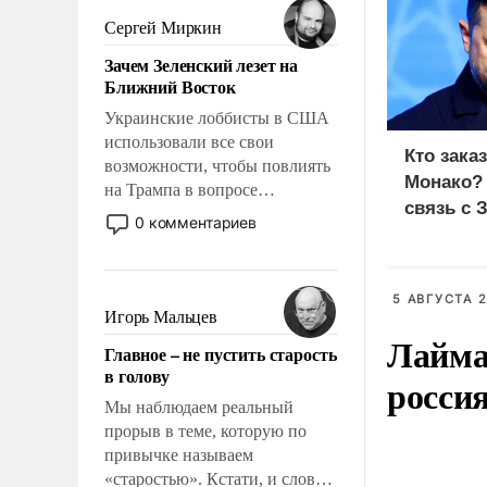
псевдонаучной фантастики,
Сергей Миркин
стало всерьез обсуждаемой
Зачем Зеленский лезет на
идеей.
Ближний Восток
Украинские лоббисты в США
использовали все свои
Кто зака
возможности, чтобы повлиять
Монако?
на Трампа в вопросе
связь с 
предоставления вооружений
0 комментариев
своим нанимателям. Вероятно,
кому-то из тех, кто
консультирует Киев, пришла в
5 АВГУСТА 2
голову мысль: хорошо бы
Игорь Мальцев
продемонстрировать, что
Лайма 
Главное – не пустить старость
Украина вступила в
в голову
росси
вооруженное противостояние
с Ираном.
Мы наблюдаем реальный
прорыв в теме, которую по
привычке называем
«старостью». Кстати, и слово-