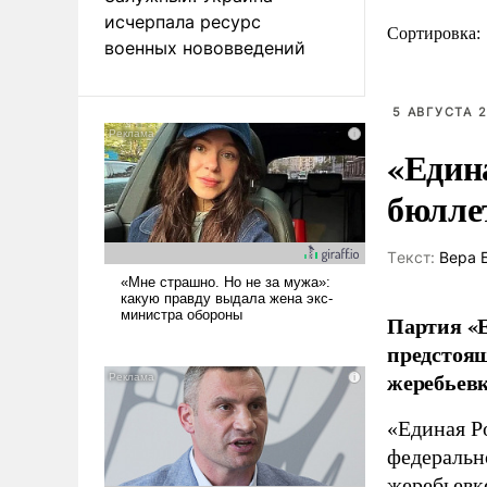
исчерпала ресурс
Сортировка:
военных нововведений
5 АВГУСТА 2
«Един
бюлле
Tекст:
Вера 
Партия «Е
предстоящ
жеребьевк
«Единая Р
федеральн
жеребьевк