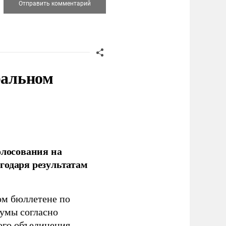
ральном
олосования на
годаря результатам
ом бюллетене по
думы согласно
ого объединения