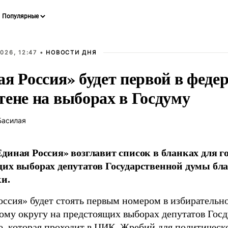
026, 12:47 •
НОВОСТИ ДНЯ
ая Россия» будет первой в феде
тене на выборах в Госдуму
Басилая
диная Россия» возглавит список в бланках для г
их выборах депутатов Государственной думы бла
и.
оссия» будет стоять первым номером в избирательн
ому округу на предстоящих выборах депутатов Гос
е, которая проходит в ЦИК. Жребий для политическ