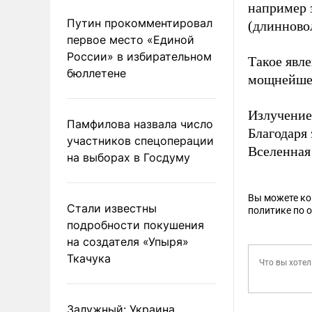
например з
Путин прокомментировал
(длинново
первое место «Единой
России» в избирательном
Такое явл
бюллетене
мощнейшег
Излучение
Памфилова назвала число
Благодаря 
участников спецоперации
Вселенная
на выборах в Госдуму
Вы можете к
Стали известны
политике по 
подробности покушения
на создателя «Упыря»
Ткачука
Залужный: Украина