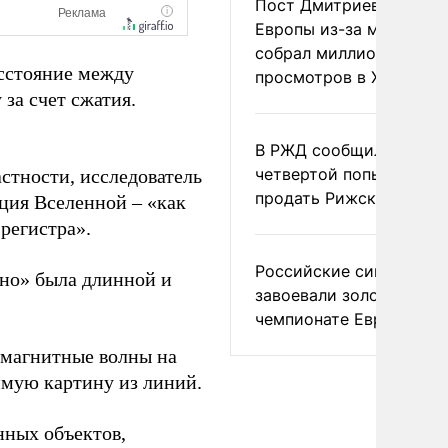
Пост Дмитриева о гибе
Европы из-за мигранто
собрал миллион
асстояние между
просмотров в X
за счет сжатия.
В РЖД сообщили о
четвертой попытке
стности, исследователь
продать Рижский вокза
ция Вселенной – «как
регистра».
Российские синхронис
ино» была длинной и
завоевали золото на
чемпионате Европы
омагнитные волны на
имую картину из линий.
нных объектов,