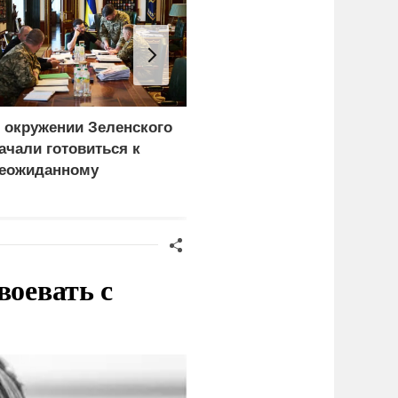
 окружении Зеленского
Атака на Омский НПЗ
ачали готовиться к
доказала: угроза БПЛА
еожиданному
вышла на новый
ценарию
уровень
воевать с