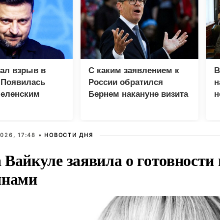
зал взрыв в
С каким заявлением к
В
 Появилась
России обратился
н
Зеленским
Бернем накануне визита
н
Зеленского
с
026, 17:48 •
НОВОСТИ ДНЯ
Вайкуле заявила о готовности 
янами