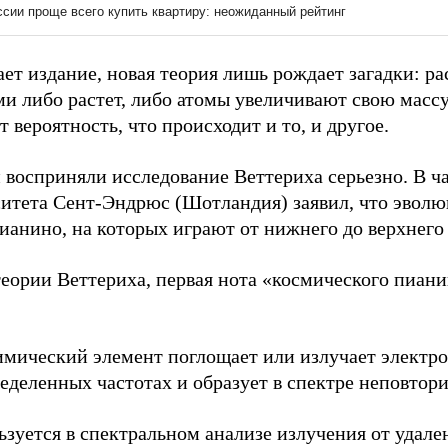
ает издание, новая теория лишь рождает загадки: р
и либо растет, либо атомы увеличивают свою массу 
 вероятность, что происходит и то, и другое.
 восприняли исследование Веттериха серьезно. В ча
ситета Сент-Эндрюс (Шотландия) заявил, что эволю
ианино, на которых играют от нижнего до верхнего 
теории Веттериха, первая нота «космического пиан
мический элемент поглощает или излучает электр
ределенных частотах и образует в спектре неповтор
ьзуется в спектральном анализе излучения от удале