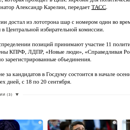
енатор Александр Карелин, передает
ТАСС
.
сии достал из лототрона шар с номером один во вр
 в Центральной избирательной комиссии.
аспределении позиций принимают участие 11 полити
ены КПРФ, ЛДПР, «Новые люди», «Справедливая Ро
о зарегистрированные объединения.
е за кандидатов в Госдуму состоится в начале осен
ех дней, с 18 по 20 сентября.
И (3)
▼
i
i