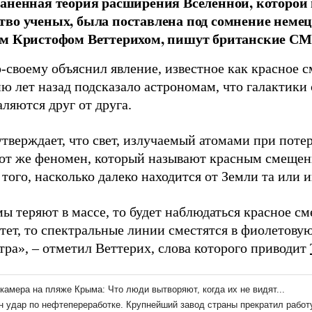
аненная теория расширения Вселенной, которо
во ученых, была поставлена под сомнение неме
ом Кристофом Веттерихом, пишут британские СМ
-своему объяснил явление, известное как красное 
ю лет назад подсказало астрономам, что галактики
ляются друг от друга.
тверждает, что свет, излучаемый атомами при потер
тот же феномен, который называют красным смещен
 того, насколько далеко находится от Земли та или и
ы теряют в массе, то будет наблюдаться красное см
стет, то спектральные линии сместятся в фиолетову
тра», – отметил Веттерих, слова которого приводит