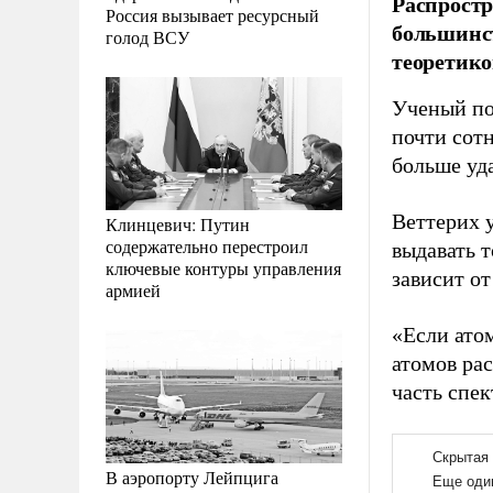
Распростр
Россия вызывает ресурсный
большинст
голод ВСУ
теоретик
Ученый по
почти сотн
больше уда
Веттерих у
Клинцевич: Путин
содержательно перестроил
выдавать 
ключевые контуры управления
зависит от
армией
«Если атом
атомов ра
часть спек
В аэропорту Лейпцига